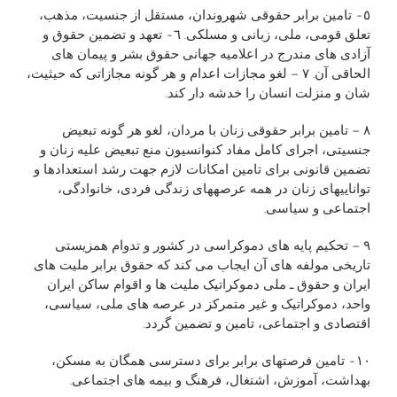
٥- تامين برابر حقوقی شهروندان، مستقل از جنسيت، مذهب،
تعلق قومی، ملی، زبانی و مسلکی. ٦- تعهد و تضمين حقوق و
آزادی های مندرج در اعلاميه جهانی حقوق بشر و پيمان های
الحاقی آن. ٧ – لغو مجازات اعدام و هر گونه مجازاتی که حيثيت،
شان و منزلت انسان را خدشه دار کند.
٨ – تامين برابر حقوقی زنان با مردان، لغو هر گونه تبعيض
جنسيتی، اجرای کامل مفاد کنوانسيون منع تبعيض عليه زنان و
تضمين قانونی برای تامين امکانات لازم جهت رشد استعدادها و
توانايیهای زنان در همه عرصههای زندگی فردی، خانوادگی،
اجتماعی و سياسی.
٩ – تحکيم پايه های دموکراسی در کشور و تدوام همزيستی
تاريخی مولفه های آن ايجاب می کند که حقوق برابر مليت های
ايران و حقوق ـ ملی دموکراتيک مليت ها و اقوام ساکن ايران
واحد، دموکراتيک و غير متمرکز در عرصه های ملی، سياسی،
اقتصادی و اجتماعی، تامين و تضمين گردد.
١٠- تامين فرصتهای برابر برای دسترسی همگان به مسکن،
بهداشت، آموزش، اشتغال، فرهنگ و بيمه های اجتماعی.