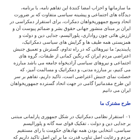
ما سازمانها و احزاب امضا کنندۀ اين تفاهم نامه، با برنامه،
ديدگاه های اجتماعی و پيشينه سياسی متفاوت که بر ضرورت
اتحاد وسيع جمهوريخواهان دمکرات، برای استقرار دمکراسی در
ايران بر مبنای منشور جهانی حقوق بشر و ضمائم پيوست آن و
ارزش هائی چون رواداری، پلوراليسم، جدايی دين و دولت و
همزيستی همه طيف ها و گرايش های سياسی دمکراتيک،
پايبنديم؛ ما نيروهائی که در راه تداوم، گسترش و تعميق جنبش
اعتراضی مردم ايران که رنگين کمانی از طبقات، گروه های
اجتماعی و نيروهای سياسی آزاديخواه جامعه می باشد مبارزه
می کنيم، بر مبارزه مدنی، و دمکراتيک و مسالمت آميز، که
خصلت نمای جنبش اعتراضی است، تاکيد داريم، تفاهم بر سر
اين طرح مقدماتیرا گامی در جهت اتحاد گسترده جمهوريخواهان
ايران می دانيم
طرح مشترک ما
١- استقرار نظامی دمکراتيک در شکل جمهوری پارلمانی مبتنی
بر جدايی دين و دولت ، تفکيک قوای سه گانه و پلوراليسم
سياسی، انتخابی بودن همه نهادهای حکومت با رای مستقيم
مردم و رعايت اصل تناوب قدرت. ما بر اين اصل تاکيد داريم که