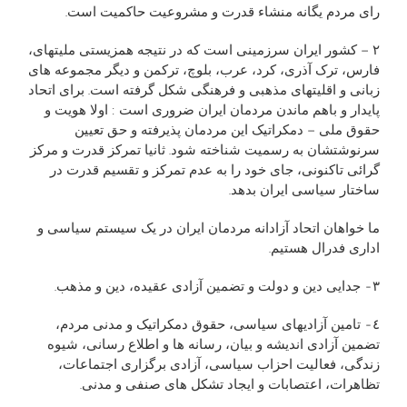
رای مردم يگانه منشاء قدرت و مشروعيت حاکميت است.
٢ – کشور ايران سرزمينی است که در نتيجه همزيستی مليتهای،
فارس، ترک آذری، کرد، عرب، بلوچ، ترکمن و ديگر مجموعه های
زبانی و اقليتهای مذهبی و فرهنگی شکل گرفته است. برای اتحاد
پايدار و باهم ماندن مردمان ايران ضروری است : اولا هويت و
حقوق ملی – دمکراتيک اين مردمان پذيرفته و حق تعيين
سرنوشتشان به رسميت شناخته شود. ثانيا تمرکز قدرت و مرکز
گرائی تاکنونی، جای خود را به عدم تمرکز و تقسيم قدرت در
ساختار سياسی ايران بدهد.
ما خواهان اتحاد آزادانه مردمان ايران در يک سيستم سياسی و
اداری فدرال هستيم.
٣- جدايی دين و دولت و تضمين آزادی عقيده، دين و مذهب.
٤- تامين آزادیهای سياسی، حقوق دمکراتيک و مدنی مردم،
تضمين آزادی انديشه و بيان، رسانه ها و اطلاع رسانی، شيوه
زندگی، فعاليت احزاب سياسی، آزادی برگزاری اجتماعات،
تظاهرات، اعتصابات و ايجاد تشکل های صنفی و مدنی.