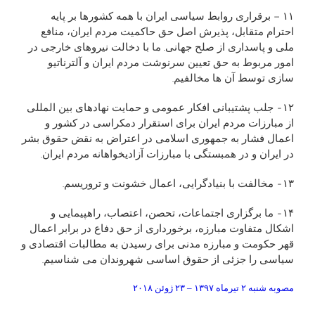
١١ – برقراری روابط سياسی ايران با همه کشورها بر پايه
احترام متقابل، پذيرش اصل حق حاکميت مردم ايران، منافع
ملی و پاسداری از صلح جهانی. ما با دخالت نيروهای خارجی در
امور مربوط به حق تعيين سرنوشت مردم ايران و آلترناتيو
سازی توسط آن ها مخالفيم.
١٢- جلب پشتيبانی افکار عمومی و حمايت نهادهای بين المللی
از مبارزات مردم ايران برای استقرار دمکراسی در کشور و
اعمال فشار به جمهوری اسلامی در اعتراض به نقض حقوق بشر
در ايران و در همبستگی با مبارزات آزاديخواهانه مردم ايران.
١٣- مخالفت با بنيادگرايی، اعمال خشونت و تروريسم.
١۴- ما برگزاری اجتماعات، تحصن، اعتصاب، راهپيمايی و
اشکال متفاوت مبارزه، برخورداری از حق دفاع در برابر اعمال
قهر حکومت و مبارزه مدنی برای رسيدن به مطالبات اقتصادی و
سياسی را جزئی از حقوق اساسی شهروندان می شناسيم.
مصوبه شنبه ٢ تيرماه ١٣٩٧ – ٢٣ ژوئن ٢٠١٨