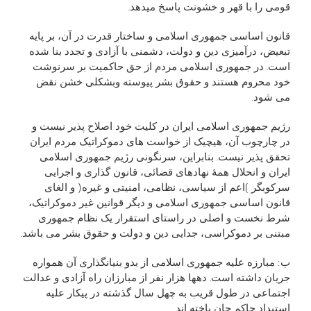
قومی را با قهر و خشونت پاسخ میدهد.
قانون اساسی جمهوری اسلامی و ساختار قدرت در آن، بر پايه
تبعيض، درآميزی دين و دولت، دشمنی با آزادی و تجدد بنا شده
است. در جمهوری اسلامی مردم از حق حاکميت بر سرنوشت
خود محروم هستند و حقوق بشر پيوسته وبشکلی خشن نقض
می شود.
رژيم جمهوری اسلامی ايران در کليت خود اصلاح پذير نيست و
در چارچوب آن، هيچيک از خواست های دموکراتيک مردم ايران
تحقق پذير نيست. بنابراين، سرنگونی رژيم جمهوری اسلامی
ايران و انحلال همۀ نهادهای قضائی، قانون گذاری و اجرايی
سرکوبگر )اعم از سياسی، نظامی، امنيتی و غيره( و الغای
قانون اساسی جمهوری اسلامی و ديگر قوانين غير دموکراتيک،
شرط نخست و اصلی در راستای استقرار يک نظام جمهوری
مبتنی بر دموکراسی، جدايی دين و دولت و حقوق بشر می باشد.
ب: مبارزه عليه جمهوری اسلامی از بدو بنيانگذاری آن همواره
جريان داشته است. دهها هزار نفر از مبارزان راه آزادی و عدالت
اجتماعی در طول قريب به چهل سال گذشته در پيکار عليه
استبداد حاکم جان باخته اند.