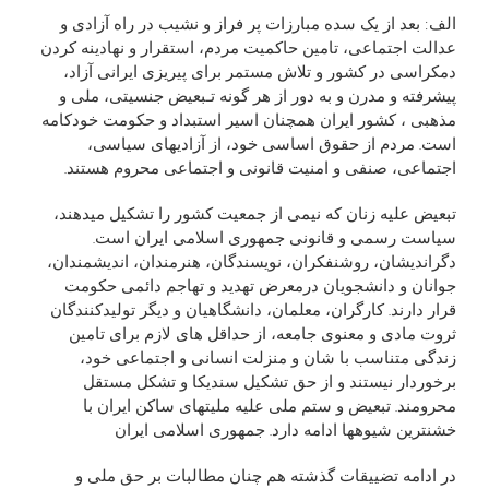
الف: بعد از يک سده مبارزات پر فراز و نشيب در راه آزادی و
عدالت اجتماعی، تامين حاکميت مردم، استقرار و نهادينه کردن
دمکراسی در کشور و تلاش مستمر برای پیريزی ايرانی آزاد،
پيشرفته و مدرن و به دور از هر گونه تـبعيض جنسيتی، ملی و
مذهبی ، کشور ايران همچنان اسير استبداد و حکومت خودکامه
است. مردم از حقوق اساسی خود، از آزادیهای سياسی،
اجتماعی، صنفی و امنيت قانونی و اجتماعی محروم هستند.
تبعيض عليه زنان که نيمی از جمعيت کشور را تشکيل میدهند،
سياست رسمی و قانونی جمهوری اسلامی ايران است.
دگرانديشان، روشنفکران، نويسندگان، هنرمندان، انديشمندان،
جوانان و دانشجويان درمعرض تهديد و تهاجم دائمی حکومت
قرار دارند. کارگران، معلمان، دانشگاهيان و ديگر توليدکنندگان
ثروت مادی و معنوی جامعه، از حداقل های لازم برای تامين
زندگی متناسب با شان و منزلت انسانی و اجتماعی خود،
برخوردار نيستند و از حق تشکيل سنديکا و تشکل مستقل
محرومند. تبعيض و ستم ملی عليه مليتهای ساکن ايران با
خشنترين شيوهها ادامه دارد. جمهوری اسلامی ايران
در ادامه تضييقات گذشته هم چنان مطالبات بر حق ملی و