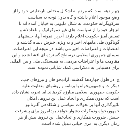
چهار دهه است که مردم به اشکال مختلف نارضايتی خود را از
وضع موجود اعلام داشته و گاه بدون توجه به سياست
سرکوبگرانه حکومت، به شکل مليونی به خيابان آمده اند تا
انزجار خود را از سياست های غير دموکراتيک و ناعادلانه و
تبعيض آميز حکومت اعلام دارند. آخرين نمونه آنها، جنبشهای
گوناگون طی ماههای اخير و به ويژه، خيزش ديماه گذشته و
اعتصابات و اعتراضات اخير می باشد. در نتيجه اين اعتراضات،
سيمای جمهوری اسلامی درسطح گسترده ای افشا شده و اين
مقاومت ها و اعتراضات مردمی به همبستگی ملی و بين المللی
برای دستيابی به دمکراسی کمک شايانی نموده است.
ج: در طول چهاردهۀ گذشته، آزاديخواهان و نيروهای چپ،
دمکرات و جمهوريخواه با برنامه و روشهای متفاوت عليه
حکومت جمهوری اسلامی مبارزه کردهاند. اما تجربه نشان داده
است که بدون همکاری و اتحاد عمل اين نيروها، امکان
تاثيرگذاری آنها بر تحولات سياسی و شکلدهی آلترناتيو
جمهوريخواه ودمکرات دشوار خواهد بود.امروز برای پيشرفت
جنبش، ضرورت همکاری و اتحادعمل اين نيروها بيش از هر
زمان ديگری به امری حياتی تبديل شده است.