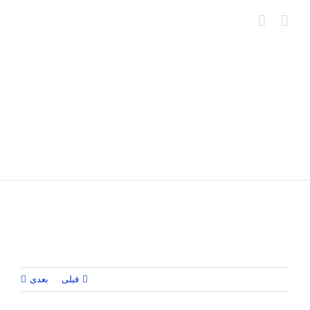
Ski
t
conten
قبلی
بعدی