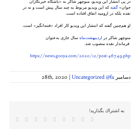
در پی انتشار این ویدیو، منوچهر شاکر به «باشگاه خبرنگاران
جوان»
گفته
که این ویدیو مربوط به چند سال پیش است و نه در
نقده بلکه در ارومیه اتفاق افتاده است.
او هم‌چنین گفته که انتشار این ویدیو کار افراد «فتنه‌انگیز» است.
منوچهر شاکر در
اردیبهشت‌ماه
سال جاری به‌عنوان
فرماندار نقده منصوب شد.
https://news.gooya.com/2020/12/post-46749.php
دسامبر 28th, 2020
Uncategorized @fa
|
به اشتراك بگذاريد!
Facebook
Twitter
Reddit
LinkedIn
WhatsApp
Tumblr
Vk
Pinterest
پست
الکترونی