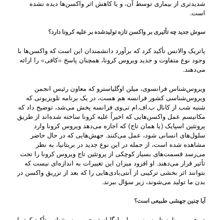
شدیدتری از بیماری توسط آن، و یا کاهش اثر واکسن‌ها دیده نشده
است.
سوش جدید چه تأثیری بر واکسن تازه تولیدشده بر علیه کرونا دارد؟
پاتریک والانس تأکید کرد که برآورد دانشمندان این است که واکسن‌ها با
وجود نوع متفاوت و جدید ویروس کرونا، همچنان پاسخ «کافی» را ارائه
می‌دهند.
ویروس‌شناس فرانسوی، میلن اوگلیاسترو که معاون رئیس انجمن
ویروس‌شناسی کشور فرانسه هم هست، در یک برنامه تلویزیونی که
شنبه شب از کانال ب.اف.ام تی‌وی فرانسه پخش می‌شد، توضیح داد که
مکانیسم عمل واکسن‌هایی که اخیراً علیه کرونا ساخته شده‌اند از طریق
پروتئین اسپایک (یا همان تاج) که اجازه می‌دهد ویروس کرونا وارد
سلول‌های انسانی شود، عمل می‌کنند. جهش‌هایی که در حال حاضر
مشاهده شده است، از جمله در این نوع جدید در بریتانیا، به نظر
می‌رسد قسمت‌های بسیار کوچکی از پروتئین تاج ویروس کرونا را تحت
تأثیر قرار می‌دهند. او افزود میزان این تغییرات به اندازه‌ای نیست که
بتوانند اثر بخشی ترکیبی از آنتی‌بادی‌هایی را که بعد از تزریق واکسن در
بدن ما تولید می‌شوند، زیر سؤال ببرند.
آیا چنین جهشی طبیعی است؟
در همین برنامه تلویزیونی، میلن اوگلیاستروی ویروس‌شناس تأکید کرد با