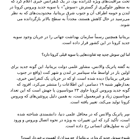
تحت مراقبت‌های ویژه گذرانده بود، در یک کنفرانس خبری اعلام کرد که
به منظور جلوگیری از گسترش «سوش*» یا سویه جدید ویروس کرونا در
لندن و حومه اطراف آن و جنوب شرق بریتانیا، محدودیت‌های که به نظر
می‌رسید در حال کاهش هستند، مجدداً به سطح بالاتر بازگردانده می
شوند.
بریتانیا همچنین رسماً سازمان بهداشت جهانی را در جریان وجود سویه
جدید کرونا در این کشور قرار داده است.
اما این سوش جدید چه تفاوت‌هایی با سویه قبلی کرونا دارد؟
به گفته پاتریک والانس، مشاور علمی دولت بریتانیا، این گونه جدید برای
اولین بار در اواسط ماه سپتامبر در لندن و شهر کنت (واقع در جنوب
شرقی بریتانیا) دیده شده است. او که در جریان یک کنفرانس خبری،
بعدازظهر شنبه ۱۹ دسامبر، این اطلاعات را منتشر می‌کرد، افزود که
گونه جدید ویروس کرونا حاوی ۲۳ موتاسیون یا جهش است که این تعداد
موتاسیون زیاد و غیرمعمول است، به همین دلیل پروتئین‌های که ویروس
کرونا تولید می‌کند، تغییر یافته است.
سِر پاتریک والانس که در محافل علمی دنیا، دانشمندی شناخته شده
است، تأکید کرد که این تغییرات به ویژه در نحوه اتصال ویروس و ورود
آن به سلول‌های انسانی رخ داده است.
شیوع سوش جدید کرونا در بریتانیا از چه میزان از اهمیت برخوردار است؟