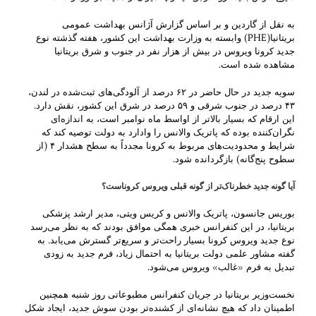
به نقل از گاردین و بر اساس گزارش آژانس بهداشت عمومی
بریتانیا(PHE) وابسته به وزارت بهداشت این کشور، هفته گذشته نوع
جدید کرونا ویروس در بیش از هزار نفر در جنوب و شرق بریتانیا
مشاهده شده است.
سویه جدید در حال حاضر در ۶۲ درصد از آلودگی‌های ثبت‌شده در لندن،
۴۳ درصد در جنوب شرقی و ۵۹ درصد در شرق این کشور، نقش دارد.
این ارقام که بسیار بالاتر از اواسط ماه نوامبر است، به اندازه‌ای
نگران‌کننده بوده که پاتریک والانس را وادارد به دولت توصیه کند که
شرایط و محدودیت‌های مربوط به کرونا مجدداً به سطح هشدار ۴ (از
سطوح پنج‌گانه) بازگردانده شود.
آیا گونه جدید خطرناک‌‌تر از گونه قبلی ویروس کروناست؟
بوریس جانسون، پاتریک والانس و کریس ویتی، مدیر ارشد پزشکی
بریتانیا، در این کنفرانس خبری همگی موافق بودند که به نظر می‌رسد
نوع جدید ویروس کرونا بسیار راحت‌تر و سریع‌تر گسترش می‌یابد. به
گفته مشاور علمی دولت بریتانیا به احتمال زیاد، فرم جدید به زودی
تبدیل به فرم «غالب» ویروس می‌شود.
نخست‌وزیر بریتانیا در جریان کنفرانس مطبوعاتی روز شنبه همچنین
اطمینان داد که هیچ نشانه‌ای از کشنده‌تر بودن سوش جدید، ایجاد شکل