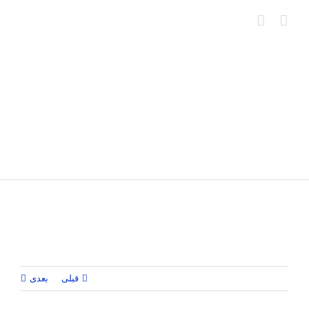
Ski
t
conten
قبلی
بعدی