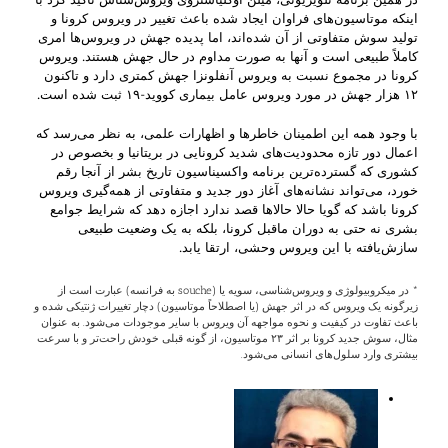
اینکه موتاسیون‌های فراوان ایجاد شده باعث تغییر در ویروس کرونا و
تولید سوش متفاوتی از آن شده‌اند، اما پدیده جهش در ویروس‌ها امری
کاملاً طبیعی است و آنها به صورت مداوم در حال جهش هستند. ویروس
کرونا در مجموع نسبت به ویروس آنفلونزا جهش کمتری دارد و تاکنون
۱۲ هزار جهش در مورد ویروس عامل بیماری کووید-۱۹ ثبت شده است.
با وجود همه این اطمینان خاطرها و اظهارات علمی، به نظر می‌رسد که
اعمال دور تازه محدودیت‌های شدید کرونایی در بریتانیا و بخصوص در
کشوری که گسترده‌ترین برنامه واکسیناسیون تاریخ بشر از آنجا رقم
خورد، می‌تواند نشانه‌های آغاز دور جدید و متفاوتی از همه‌گیری ویروس
کرونا باشد که گویا حالا حالاها قصد ندارد اجازه دهد که شرایط جوامع
بشری نه حتی به دوران ماقبل کرونا، بلکه به یک وضعیت طبیعی
سازش‌یافته با این ویروس وحشی، ارتقا یابد.
* در میکروبیولوژی و ویروس‌شناسی، سویه یا (souche به فرانسه) عبارت است از
زیرگونه یک ویروس که در اثر جهش (یا اصطلاحاً موتاسیون) دچار تغییرات ژنتیکی شده و
باعث تفاوت در كيفيت و نحوه مواجهه آن ویروس با سایر موجودات می‌شود. به عنوان
مثال، سوش جدید کرونا بر اثر ٢٣ موتاسيون، از گونه قبلی خودش راحت‌تر و با سرعت
بیشتری وارد سلول‌‌های انسانی می‌شود.