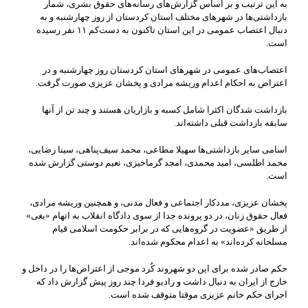
به این ترتیب و بر اساس گزارش‌های رسانه‌های حقوق بشری، شمار
بازداشتی‌ها در شهرهای مختلف استان کردستان از روز چهارشنبه و به
دنبال اعتصاب عمومی در این استان تاکنون به دست‌کم ۱۱ نفر رسیده
است.
اعتصاب‌های عمومی در شهرهای استان کردستان روز چهارشنبه و در
اعتراض به احکام اعدام وریشه مرادی و پخشان عزیزی صورت گرفت.
بازداشت شدگان اکثرا شامل کسبه و بازاریان هستند و چند تن از آنها
سابقه بازداشت قبلی داشته‌اند.
اسامی سایر بازداشتی‌ها سهیلا مطاعی، محمد سیف‌پناهی، سینا رضایی،
محمد اطلسی، امید محمدی، امجد گرماخیزی، نعیم دوستی گزارش شده
است.
پخشان عزیزی، مددکار اجتماعی و فعال مدنی، و همچنین وریشه مرادی،
فعال حقوق زنان، در دو پرونده جدا از سوی دادگاه انقلاب به اتهام «بغی»
از طریق «عضویت در گروه‌هایی که در برابر حکومت اسلامی قیام
مسلحانه کرده‌اند» به اعدام محکوم شده‌اند.
حکم صادر شده برای این دو شهروند کُرد موجی از اعتراض‌ها را در داخل و
خارج از ایران به دنبال داشت و رادیو فردا چند روز پیش گزارش داد که
اجرای حکم خانم عزیزی موقتا متوقف شده است.