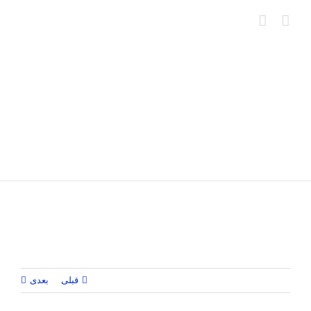
Ski
t
conten
قبلی
بعدی