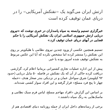
ارتش ایران می‌گوید یک «نفتکش آمریکایی» را در
دریای عمان توقیف کرده است
خبرگزاری تسنیم وابسته به سپاه پاسداران در خبری نوشت که «نیروی
دریایی ارتش جمهوری اسلامی ایران یک نفتکش آمریکایی را با حکم
قضایی در آبهای دریای عمان توقیف کرد.»
تسنیم همچنین عکسی از ورود چندین نیروی نظامی با هلیکوپتر بر روی
این نفتکش را منتشر کرده اما مشخص نکرده که آیا این عکس مربوط
به نفتکش توقیف شده امروز بوده یا خیر.
پیش از این اداره عملیات تجاری کشتیرانی بریتانیا اعلام کرد، گزارشی
دریافت کرده حاکی از آن که یک نفتکش در فاصله ۵۰ مایل دریایی (حدود
۹۲ کیلومتر) شرق سواحل عمان و در نزدیکی بندر صحار هدف «حمله
چهار تا پنج فرد مسلح» قرار گرفته و این افراد سوار کشتی شده‌اند.
بر اساس این گزارش «افراد مهاجم مسلح،‌ لباس فرم سبک نظامی و
ماسک‌هایی به رنگ سیاه داشتند.»
برخی از رسانه‌های داخل ایران از جمله روزنامه دنیای اقتصادی هم از