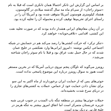
بر اساس این گزارش این تانکر احتمالا همان تانکری است که قبلا به نام
«سوئز راجان» از سی‌ام ماه مه سال گذشته میلادی در گالوستون،
هشتاد کیلومتری هوستون آمریکا متوقف شده بود و آمریکا آن را در
راستای اجرای تحریم‌ها توقیف کرده و محموله آن را تخلیه کرده بود.
در آن زمان مقام‌های ایرانی هشدار داده بودند که در صورت تخلیه نفت
این کشتی، اقدامی «تلافی‌جویانه» خواهند کرد.
«تنکر ترکر» که حرکت کشتی‌ها را رصد می‌کند هم در حسابش در شبکه
اجتماعی ایکس نوشته: «امروز ایرانی‌ها وارد نفتکشی در خلیج عمان
شدند که در حال حمل نفت عراق بود و قبلا با نام سوئر راجان شناخته
می‌شد».
رویترز می‌گوید که ناوگان پنجم نیروی دریایی آمریکا که در بحرین مستقر
است هنوز به سوال رویترز درباره این موضوع پاسخی نداده است.
حوثی‌های یمن که از حمایت ایران برخوردارند از ماه اکتبر به این سو
برای نشان دادن حمایت خود از حماس، حملات به کشتی‌های تجاری را
در دریای سرخ شدت بخشیده‌اند.
حملات حوثی‌ها بیشتر در منطقه تنگه باب المندب در جنوب غربی شبه
جزیره عربستان متمرکز است اما اتفاق امروز بیشتر به تنگه هرمز در
خلیج فارس نزدیک بوده است.