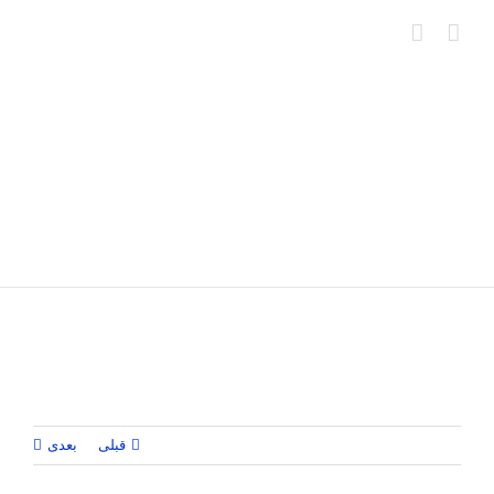
Ski
t
conten
قبلی
بعدی