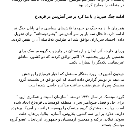
در منطقه را مطرح کرده بود.
ادامه جنگ هم‌زمان با مذاکره بر سر آتش‌بس در قره‌باغ
هم‌زمان با ادامه جنگ در جبهه‌ها تلاش‌های سیاسی برای پایان جنگ نیز
ادامه دارد. تابحال سه بار بر سر آتش‌بس “بشردوستانه” برای تحویل
دادن اجساد سربازان توافق شد اما طرفین بلافاصله آن را نقض کردند.
وزرای خارجه آذربایجان و ارمنستان در چارچوب گروه مینسک برای
نخستین بار روز پنجشنبه ۲۹ اکتبر توافق کردند که دو کشور، مناطق
غیرنظامی یکدیگر را بمباران نکنند.
جیحون آشیروف، روزنامه‌نگار مستقل که اخبار قره‌باغ را پوشش
می‌دهد در توییتر گزارش داده است که این توافق در نشست گروه
مینسک پس از شش-هفت ساعت مذاکره حاصل شده است.
گروه مینسک در سال ۱۹۹۲ توسط “سازمان امنیت و همکاری اروپا”
برای حل و فصل صلح‌آمیز بحران منطقه کوهستانی قره‌باغ ایجاد شده
است. ریاست مشترک گروه مینسک را روسیه، فرانسه و آمریکا برعهده
دارند. علاوه بر این سه کشور، بلاروس، آلمان، ایتالیا، پرتغال، هلند،
سوئد، فنلاند، ترکیه و همچنین ارمنستان و جمهوری آذربایجان عضو گروه
مینسک هستند.