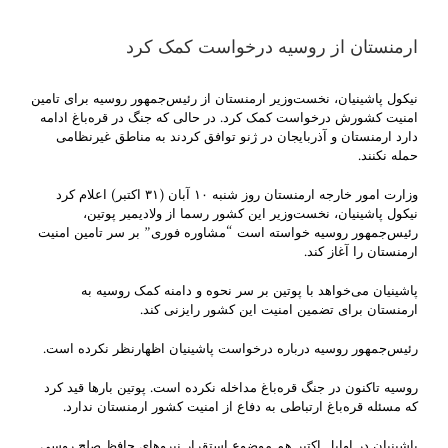
ارمنستان از روسیه درخواست کمک کرد
نیکول پاشینیان، نخست‌وزیر ارمنستان از رئیس‌جمهور روسیه برای تامین
امنیت کشورش درخواست کمک کرد. در حالی که جنگ در قره‌باغ ادامه
دارد ارمنستان و آذربایجان در ژنو توافق کردند به مناطق غیرنظامی
حمله نکنند.
وزارت امور خارجه ارمنستان روز شنبه ۱۰ آبان (۳۱ اکتبر) اعلام کرد
نیکول پاشینیان، نخست‌وزیر این کشور رسما از ولادیمیر پوتین،
رئیس‌جمهور روسیه خواسته است “مشاوره فوری” بر سر تامین امنیت
ارمنستان را آغاز کند.
پاشینیان می‌خواهد با پوتین بر سر نحوه و دامنه کمک روسیه به
ارمنستان برای تضمین امنیت این کشور رایزنی کند.
رئیس‌جمهور روسیه درباره درخواست پاشینیان اظهارنظر نکرده است.
روسیه تاکنون در جنگ قره‌باغ مداخله نکرده است. پوتین بارها قید کرد
که مسئله قره‌باغ ارتباطی به دفاع از امنیت کشور ارمنستان ندارد.
پاشینیان در اوایل اکتبر هم موضوع استقرار نیروهای حافظ صلح روسی