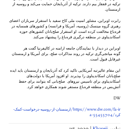
ترکیه در قفقاز بیم دارند. ترکیه از آذربایجان حمایت می‌کند و روسیه از
ارمنستان.
رابرت اوبراین، مشاور امنیت ملی کاخ سفید با استقرار سربازان اعضای
رهبری گروه مینسک (روسیه، آمریکا و فرانسه) و کشورهای همسایه در
قره‌باغ مخالفت کرده است. او استقرار صلح‌بانان کشورهای حوزه
اسکاندیناوی در منطقه درگیری قره‌باغ را پیشنهاد می‌کند.
اوبراین در دیدار با نمایندگان جامعه ارامنه در کالیفرنیا گفت هر
گونه میانجی‌گری ترکیه در روند مذاکرات صلح، برای آمریکا و ارمنستان
غیرقابل قبول است.
این مقام عالیرتبه آمریکایی تاکید کرد که آذربایجان و ارمنستان باید ایده
صلح‌بانان اسكاندیناوی را بپذیرند. او افزود آمریکا با دولت‌های
اسكاندیناوی برای تاسیس نیروهای صلح‌بانی كه بتوانند برای حفظ
آتش‌بس در منطقه قره‌باغ مستقر شوند همکاری خواهد کرد.
DW
https://www.dw.com/fa-ir/ارمنستان-از-روسیه-درخواست-کمک-
کرد/a-55455704
نوامبر 1st, 2020
Khareji
|