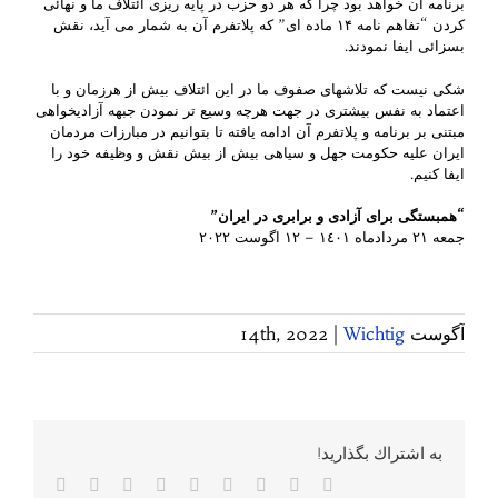
برنامه آن خواهد بود چرا که هر دو حزب در پایه ریزی ائتلاف ما و نهائی
کردن “تفاهم نامه ۱۴ ماده ای” که پلاتفرم آن به شمار می آيد، نقش
بسزائی ایفا نمودند.
شکی نيست که تلاشهای صفوف ما در اين ائتلاف بيش از هرزمان و با
اعتماد به نفس بيشتری در جهت هرچه وسيع تر نمودن جبهه آزاديخواهی
مبتنی بر برنامه و پلاتفرم آن ادامه يافته تا بتوانيم در مبارزات مردمان
ايران عليه حکومت جهل و سياهی بيش از بيش نقش و وظیفه خود را
ايفا کنیم.
“همبستگی برای آزادی و برابری در ایران”
جمعه ٢١ مردادماه ١٤٠١ – ١٢ اگوست ٢٠٢٢
آگوست 14th, 2022
Wichtig
|
به اشتراك بگذاريد!
Facebook
Twitter
Reddit
LinkedIn
WhatsApp
Tumblr
Vk
Pinterest
پست