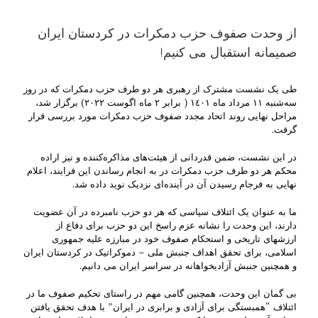
از وحدت صفوف حزب دمکرات در کردستان ایران
صمیمانه استقبال می کنیم!
طی یک نشست مشترک از رهبری هر دو طرف حزب دمکرات که در روز
سەشنبە ١١ مرداد ماە ١٤٠١ ( برابر ٢ ماه اگوست ٢٠٢٢) برگزار شد،
مراحل نهایی روند اتحاد مجدد صفوف حزب دمکرات مورد بررسی قرار
گرفت.
در این نشست، ضمن قدردانی از هیئت‌های مذاکرەکنندە و نيز اراده
محکم هر دو طرف حزب دمکرات در بە انجام رساندن اين فرايند، اعلام
نهایی بە فرجام رسیدن آن در آیندەای نزدیک نويد داده شد.
ما به عنوان یک ائتلاف سیاسی که هر دو حزب نامبرده در آن عضویت
دارند، این وحدت را نشانه عزم راسخ اين دو حزب برای دفاع از
ارزشهای تاریخی و استحکام صفوف خود در مبارزه علیه جمهوری
اسلامی، برای تحقق اهداف جنبش ملی – دموکراتیک در کردستان ايران
و همچنين جنبش آزاديخواهانه در سراسر ايران می دانیم.
بی گمان این وحدت، همچنین گامی مهم در راستای تحکیم صفوف ما در
ائتلاف “همبستگی برای آزادی و برابری در ایران” با هدف تحقق یافتن