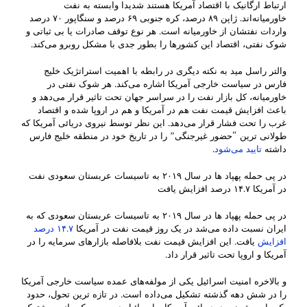
ارتباط ارگانیک با اقتصاد آمریکا هستند شدیدا وابسته به نفت
خاورمیانه‌اند. ژاپن ۸۹ درصد، کره جنوبی ۶۹ درصد و سنگاپور ۷۰ درصد
واردات نفتشان از خاورمیانه است. هر نوع توقف صادرات یا بی ثباتی و
شوک نفتی، اقتصاد این کشورها را بطور جدی با مشکل روبرو می‌کند.
والتر راسل مید به نکته دیگری در رابطه با اهمیت استراتژیک خلیج
فارس در سیاست خارجی آمریکا اشاره می‌کند. هر شوک نفتی در
خاورمیانه، کل بازار نفت را در سراسر جهان تحت تاثیر قرار می‌دهد و
باعث افزایش قیمت نفت هم در آمریکا و هم در اروپا شده و اقتصاد
غرب را تحت فشار قرار می‌دهد. این نظر توسط نیروی دریائی آمریکا که
طولانی ترین “حضور غیرجنگی” را در تاریخ خود در منطقه خلیج فارس
داشته
تایید می‌شود
.
در پی حمله پهپاد ها در سال ۲۰۱۹ به تاسیسات عربستان سعودی نفت
در آمریکا ۱۴.۷ درصد افزایش یافت
در پی حمله پهپاد ها در سال ۲۰۱۹ به تاسیسات عربستان سعودی که به
ایران نسبت داده می‌شد در یک روز قیمت نفت در آمریکا
۱۴.۷ درصد
افزایش
یافت. این افزایش قیمت نفت بلافاصله بازارهای سرمایه را در
آمریکا و اروپا تحت تاثیر قرار داد.
و بالاخره امنیت اسرائیل یکی از مولفه‌های عمده سیاست خارجی آمریکا
را در شش دهه گذشته تشکیل می‌داده است. در تازه ترین تحول، حدود