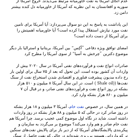
عدم اتکای آمریکا به نفت خاورمیانه مرتبط می‌دیدند. خروج آمریکا از
سوریه و افغانستان به این نظریه که آمریکا از خاورمیانه دل کنده بیشتر
دامن زد.
این یاداشت به پاسخ به این دو سوال می‌پردازد: آیا آمریکا برای تامین
نفت مورد نیازش استقلال پیدا کرده است؟ آیا خاورمیانه اهمیتش را
برای آمریکا از دست داده است؟
امضای توافق ویژه دفاعی “آکِس” بین آمریکا، بریتانیا و استرالیا بار دیگر
موضوع دکترین “چرخش به آسیا” از سوی آمریکا را مطرح کرد
صادرات انواع نفت و فرآورده‌های نفتی آمریکا در سال ۲۰۲۰ بیش از
واردات آن کشور بوده است. این تحول که بعد از ۷۵ سال برای اولین بار
رخ داده مدیون پیشرفت فناوری و اقتصادی شدن استخراج نفت از سنگ
نفت‌ها ((Shale oil ) است. در این سال آمریکا ۸ میلیون و ۵۱۰ هزار
بشکه در روز انواع نفت و فرآورده‌های نفتی صادر، و در قبال آن ۷
میلیون و ۸۶۰ هزار بشکه وارد کرد.
در همین سال، در خصوص
نفت خام
، آمریکا ۳ میلیون و ۱۸ هزار بشکه
در روز صادر کرد در حالی که ۵ میلیون و ۸۸ هزار بشکه در روز واردات
داشته است. شاید در نگاه اول موضوع کمی عجیب برسد. چرا آمریکا هم
نفت خام صادر و هم وارد می‌کند؟ موضوع بر می‌گردد به سازمان و
پیکربندی پالایشگاه‌های آمریکا که از دیر باز برای پالایش نفت‌های سنگین
تر که وارداتی هستند پی‌ریزی شده‌اند در حالی که نفت حاصل از سنگ