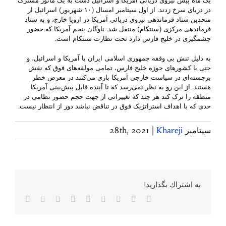
یک ماه پیش نیروی دریائی آمریکا و اسرائیل دست به یک مانور مشترک
در دریای سرخ زدند. از اول سپتامبر امسال (۱۰ شهریور) اسرائیل از
متحدین ستاد فرماندهی نیروی دریائی آمریکا در اروپا خارج، و به ستاد
فرماندهی مرکزی (سنتکام) منتقل شد. ناوگان پنجم آمریکا که حضور
چشمگیری در خلیج فارس دارد تحت نظارت سنتکام است.
به دلیل تنش بی وقفه جمهوری اسلامی ایران با آمریکا و اسرائیل، و
حتی با کشورهای حوزه خلیج فارس، تمامی مولفه‌های فوق که نقش
برجسته‌ای در سیاست خارجی آمریکا بازی می‌کنند در معرض خطر‌
هستند. از این رو به نظر نمی‌رسد که تا آینده قابل پیش‌بینی آمریکا
منطقه را ترک کند هر چند که تغییراتی از جهت حجم حضور نظامی در
حدی که با اهداف استراتژیک فوق در تناقض نباشد دور از انتظار نیست.
سپتامبر 28th, 2021
Khareji
|
به اشتراك بگذاريد!
Facebook
Twitter
Reddit
LinkedIn
WhatsApp
Tumblr
Vk
Pinterest
پست
الکترونی