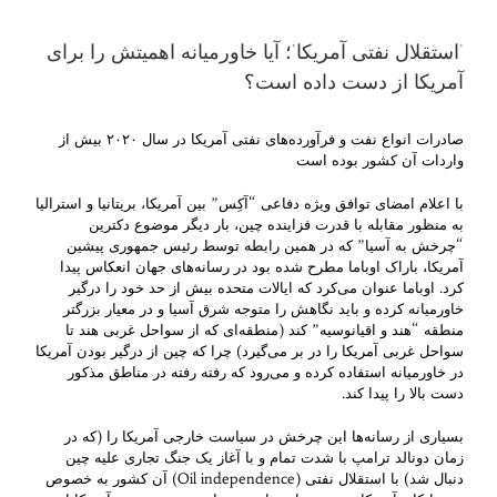
‘استقلال نفتی آمریکا’؛ آیا خاورمیانه اهمیتش را برای
آمریکا از دست داده است؟
صادرات انواع نفت و فرآورده‌های نفتی آمریکا در سال ۲۰۲۰ بیش از
واردات آن کشور بوده است
با اعلام امضای توافق ویژه دفاعی “آکِس” بین آمریکا، بریتانیا و استرالیا
به منظور مقابله با قدرت فزاینده چین، بار دیگر موضوع دکترین
“چرخش به آسیا” که در همین رابطه توسط رئیس جمهوری پیشین
آمریکا، باراک اوباما مطرح شده بود در رسانه‌های جهان انعکاس پیدا
کرد. اوباما عنوان می‌کرد که ایالات متحده بیش از حد خود را درگیر
خاورمیانه کرده و باید نگاهش را متوجه شرق آسیا و در معیار بزرگتر
منطقه “هند و اقیانوسیه” کند (منطقه‌ای که از سواحل غربی هند تا
سواحل غربی آمریکا را در بر می‌گیرد) چرا که چین از درگیر بودن آمریکا
در خاورمیانه استفاده کرده و می‌رود که رفته رفته در مناطق مذکور
دست بالا را پیدا کند.
بسیاری از رسانه‌ها این چرخش در سیاست خارجی آمریکا را (که در
زمان دونالد ترامپ با شدت تمام و با آغاز یک جنگ تجاری علیه چین
دنبال شد) با استقلال نفتی (Oil independence) آن کشور به خصوص