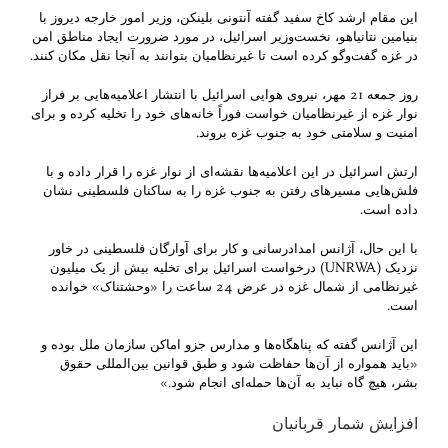
این مقام ارشد کاخ سفید گفته آنتونی بلینکن، وزیر امور خارجه دیروز با
بنیامین نتانیاهو، نخست‌وزیر اسرائیل، در مورد ضرورت ایجاد مناطق امن
در غزه گفت‌وگو کرده است تا غیرنظامیان بتوانند به آنجا نقل مکان کنند.
روز جمعه 21 مهر، نیروی هوایی اسرائیل با انتشار اعلامیه‌هایی بر فراز
نوار غزه از غیرنظامیان خواست فوراً خانه‌های خود را تخلیه کرده و برای
امنیت و سلامتی خود به جنوب غزه بروند.
ارتش اسرائیل در این اعلامیه‌ها نقشه‌ای از نوار غزه را قرار داده و با
فلش‌هایی مسیرهای رفتن به جنوب غزه را به ساکنان فلسطینی نشان
داده است.
با این حال، آژانس امدادرسانی و کار برای آوارگان فلسطینی در خاور
نزدیک (UNRWA) درخواست اسرائیل برای تخلیه بیش از یک میلیون
غیرنظامی از شمال غزه در عرض 24 ساعت را «وحشتناک» خوانده
است.
این آژانس گفته که پناهگاه‌ها و مدارس جزو اماکن سازمان ملل بوده و
«باید همواره از آن‌ها حفاظت شود و طبق قوانین بین‌المللی حقوق
بشر، هیچ گاه نباید به آن‌ها حمله‌ای انجام شود.»
افزایش شمار قربانیان