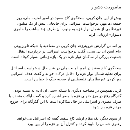
ماموریت دشوار
پیش از این جان کربی، سخنگوی کاخ سفید در امور امنیت ملی، روز
جمعه 21 مهر، درخواست اسرائیل برای جابجایی بیش از یک میلیون
غیرنظامی از شمال نوار غزه به جنوب آن ظرف 24 ساعت را «امری
دشوار» ارزیابی کرد.
بر اساس گزارش «رویترز»، جان کربی در مصاحبه با شبکه تلویزیونی
«ام‌ اسن ان بی سی» گفت درخواست اسرائیل در بردارنده انتقال
جمعیت بزرگی از ساکنان نوار غزه در یک بازه زمانی بسیار کوتاه است.
سخنگوی کاخ سفید در امور امنیت ملی در عین حال درخواست اسرائیل
برای تخلیه شمال نوار غزه را «قابل درک» خواند و گفت هدف اسرائیل
دور کردن غیرنظامیان فلسطینی از صحنه جنگ با حماس است.
کربی همچنین در مصاحبه دیگری با شبکه «سی‌ ان ان» به بسته بودن
گذرگاه رفح در مرز جنوبی غزه با مصر اشاره کرد و گفت ایالات متحده با
طرف مصری و اسرائیلی در حال مذاکره است تا این گذرگاه برای خروج
مردم غزه باز شود.
از سوی دیگر، یک مقام ارشد کاخ سفید گفته که اسرائیل می‌خواهد
رهبری حماس را نابود کرده و کنترل آن بر غزه را از بین ببرد.