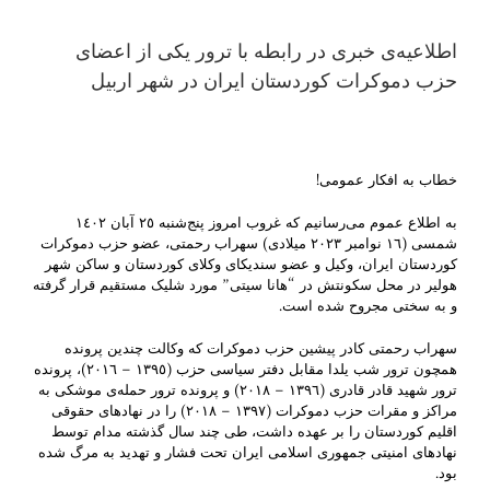
اطلاعیەی خبری در رابطە با ترور یکی از اعضای
حزب دموکرات کوردستان ایران در شهر اربیل
خطاب بە افکار عمومی!
بە اطلاع عموم می‌رسانیم کە غروب امروز پنج‌شنبە ٢٥ آبان ١٤٠٢
شمسی (١٦ نوامبر ٢٠٢٣ میلادی) سهراب رحمتی، عضو حزب دموکرات
کوردستان ایران، وکیل و عضو سندیکای وکلای کوردستان و ساکن شهر
هولیر در محل سکونتش در “هانا سیتی” مورد شلیک مستقیم قرار گرفتە
و بە سختی مجروح شدە است.
سهراب رحمتی کادر پیشین حزب دموکرات کە وکالت چندین پروندە
همچون ترور شب یلدا مقابل دفتر سیاسی حزب (١٣٩٥ – ٢٠١٦)، پروندە
ترور شهید قادر قادری (١٣٩٦ – ٢٠١٨) و پروندە ترور حملەی موشکی بە
مراکز و مقرات حزب دموکرات (١٣٩٧ – ٢٠١٨) را در نهادهای حقوقی
اقلیم کوردستان را بر عهدە داشت، طی چند سال گذشتە مدام توسط
نهادهای امنیتی جمهوری اسلامی ایران تحت فشار و تهدید بە مرگ شدە
بود.