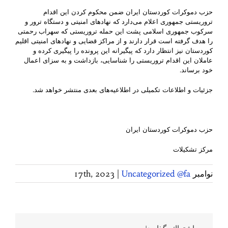
حزب دموکرات کوردستان ایران ضمن محکوم کردن این اقدام
تروریستی جمهوری اعلام می‌دارد کە نهادهای امنیتی و دستگاه ترور و
سرکوب جمهوری اسلامی پشت این حملە تروریستی کە سهراب رحمتی
را هدف گرفتە است قرار دارند و از مراکز قضایی و نهادهای امنیتی اقلیم
کوردستان نیز انتظار دارد کە پیگیرانە این پروندە را پیگیری کردە و
عاملان این اقدام تروریستی را شناسایی، بازداشت و بە سزای اعمال
خود برساند.
جزئیات و اطلاعات تکمیلی در اطلاعیەهای بعدی منتشر خواهد شد.
حزب دموکرات کوردستان ایران
مرکز تشکیلات
نوامبر 17th, 2023
Uncategorized @fa
|