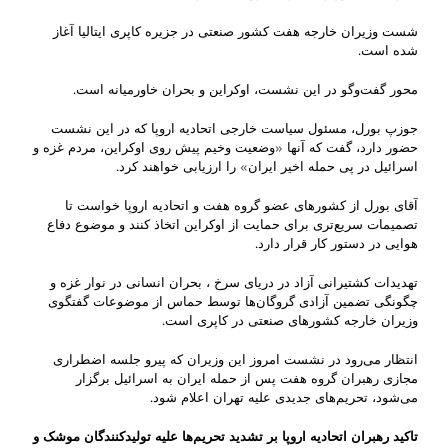
شست وزیران خارجه هفت کشور صنعتی در جزیره کاپری ایتالیا آغاز
شده است.
محور گفت‌وگو در این نشست، اوکراین و بحران خاورمیانه است.
جوزپ بورل، مسئول سیاست خارجی اتحادیه اروپا که در این نشست
حضور دارد، گفت که آنها «وضعیت وخیم پیش روی اوکراین، مردم غزه و
اسرائیل در پی حمله اخیر ایران» را ارزیابی خواهند کرد.
آقای بورل از کشورهای عضو گروه هفت و اتحادیه اروپا خواست تا
تصمیمات سریع‌تری برای حمایت از اوکراین اتخاذ کنند و موضوع دفاع
هوایی در دستور کار قرار دارد.
تهدیدات کشتیرانی آزاد در دریای سرخ ، بحران انسانی در نوار غزه و
چگونگی تضمین آزادی گروگان‌ها توسط حماس از موضوعات گفتگوی
وزیران خارجه کشورهای صنعتی در کاپری است.
انتظار می‌رود در نشست امروز این وزیران که پیرو جلسه اضطراری
مجازی رهبران گروه هفت پس از حمله ایران به اسرائیل برگزار
می‌شود، تحریم‌های جدیدی علیه تهران اعلام شود.
تاکید رهبران اتحادیه اروپا بر تشدید تحریم‌ها علیه تولیدکنندگان موشک و