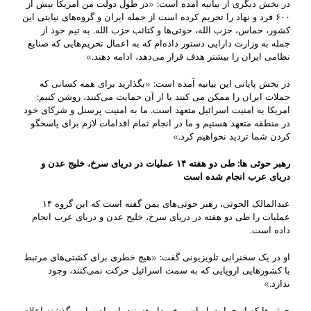
در بخش دیگری از بیانیه آمده است: «در طول دولت من آمریکا بیش از
۶۰۰ فرد و نهاد را تحریم کرده است از جمله ایران و گروه‌های نیابتی این
کشور، حماس، حزب الله، حوثی‌ها و کتائب حزب الله. به تیم خود از
جمله به وزارت دارایی دستور داده‌ام که به اعمال تحریم‌هایی که صنایع
نظامی ایران را بیشتر هدف قرار می‌دهد، ادامه دهند.»
در بخش پایانی این بیانیه آمده است: «بگذارید برای همه کسانی که
حملات ایران را ممکن می کنند یا از آن حمایت می‌کنند، روشن کنیم:
امریکا به امنیت اسرائیل متعهد است. ما به امنیت پرسنل و شرکای خود
در منطقه متعهد هستیم و ما در انجام تمام اقدامات لازم برای پاسخگو
کردن شما تردید نخواهیم کرد.»
رهبر حوثی ها: طی دو هفته
۱۴
عملیات در دریای سرخ، خلیج عدن و
دریای عرب انجام شده است
عبدالمالک الحوثی، رهبر حوثی‌های یمن گفته است که این گروه ۱۴
عملیات را طی دو هفته در دریای سرخ، خلیح عدن و دریای عرب انجام
داده است.
او در یک سخنرانی تلویزیونی گفت: «هیچ خطری برای کشتی‌های مرتبط
با کشورهایی اروپایی که به سمت اسرائیل حرکت نمی‌کنند، وجود
ندارد.»
حوثی‌ها که از حمایت ایران برخوردار هستند، از ماه نوامبر گذشته اعلام