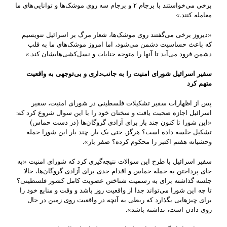
برخی می‌خواستند با برجام ۲ و برجام سه روی موشک‌ها و توانایی‌های ما
معامله کنند.»
«دیروز برخی می‌گفتند روی موشک‌ها، شعار مرگ بر اسرائیل ننویسیم
که باعث حساسیت دشمن می‌شود، اما امروز موشک‌های ما به قلب
دشمن فرود می‌آید تا آنها را متوجه جنایات و نسل‌کشی‌هایشان کند.»
سفیر اسرائیل شورای امنیت را به جانب‌داری و بی‌توجهی به واقعیت
متهم کرد
پس از اظهارات سفیر تشکیلات فلسطینی در شورای امنیت، سفیر
اسرائیل اجازه صحبت یافت و سخنان خود را با این سوال شروع کرد که:‌
«این شورا تا کنون چند بار برای آزادی گروگان‌ها (در دست حماس)
تشکیل جلسه داده است؟ هرگز. حتی یک بار. چند بار این شورا حمله
وحشیانه هفتم اکتبر را محکوم کرده؟ صفر بار».
سفیر اسرائیل با طرح این سوالات نتیجه‌گیری کرد که شورای امنیت «به
جای پرداختن به حمله حماس و اقدام جدی برای آزادی گروگان‌ها، حالا
جلسه گذاشته برای به رسمیت شناختن عضویت کامل کشور فلسطینی؟
تا چه این شورا می‌تواند جدا از واقعیت روز باشد و وقت و منابع خود را
برای چیزهایی بگذارد که ربطی به آنچه در واقعیت روی زمین در حال
روی دادن است، نداشته باشد».