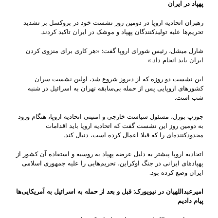
پهپاد در ایران
رهبران اتحادیه اروپا در دومین روز نشست خود در بروکسل بر تشدید
تحریم‌ها علیه تولیدکنندگان پهپاد و موشک در ایران تاکید کردند.
شارل میشل، رئیس شورای اروپا گفت: «هر کاری برای منزوی کردن
ایران باید انجام داد.»
این نشست دو روزه که از دیروز شروع شد، اولین نشست سران
کشورهای اروپایی پس از حمله بی‌سابقه تهران به اسرائیل در شنبه
شب است.
جوزپ بورل، مسئول سیاست خارجی و امنیتی اتحادیه اروپا، هنگام ورود
به دومین روز این نشست گفت که اتحادیه اروپا باید اقدامات
محدودکننده‌ای را که قبلا اعمال کرده است، دنبال کند.
اتحادیه اروپا پیشتر به دلیل عرضه پهپاد به روسیه و استفاده آن کشور از
پهپادهای ایرانی در جنگ اوکراین، تحریم‌هایی را علیه جمهوری اسلامی
ایران وضع کرده بود.
امیرعبداللهیان در نیویورک: قبل و بعد از حمله به اسرائیل به آمریکایی‌ها
پیام دادیم