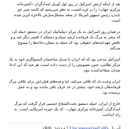
بعد از اینکه ارتش اسرائیل در روز اول آوریل امدادگران «آشپزخانه
مرکزی جهان» را در غزه کشت، به نظر می‌رسید که کاسه صبر جو
بایدن، رئیس جمهور آمریکا، از متحد مشکل‌سازش بالاخره لبریز شده
است.
در همان روز اسرائیل به یک مرکز دیپلماتیک ایران در دمشق حمله کرد
که منجر به مرگ یک فرمانده ارشد سپاه و دستکم ۶ افسر دیگر شد و و
ناقض عهدنامه‌های حقوقی بود که حمله به سفارت‌خانه‌ها را ممنوع
می‌کند.
اسرائیل مدعی بود که که ایران با تبدیل ساختمان کنسولگری‌ خود به یک
مرکز نظامی، چنین مصونیتی را از دست داده است، هر چند که این ادعا
چندان متقاعدکننده نبود.
ایران وعده داد که تلافی می‌کند، اما وعده‌های قبلی‌اش برای تلافی مرگ
فرماندهان ارشد خود، بیشتر در حد حرف باقی مانده بود و به عمل
نرسیده بود.
خارج از ایران،‌ حمله دمشق تحت‌الشعاع خشمی قرار گرفت که مرگ
امدادگران آشپزخانه مرکزی جهان – که یک خیریه آمریکایی است- به
راه انداخت.
آوریل 18th, 2024
Uncategorized @fa
|