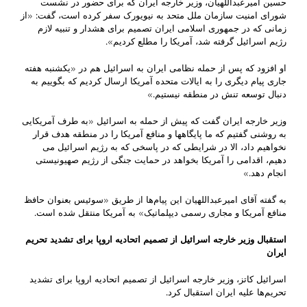
حسین امیرعبداللهیان، وزیر خارجه ایران که برای حضور در نشست
شورای امنیت سازمان ملل متحد به نیویورک سفر کرده است، گفت: «از
زمانی که در جمهوری اسلامی ایران تصمیم برای هشدار و تنبیه لازم
رژیم اسرائیل گرفته شد، آمریکا را مطلع کردیم».
او افزود که پس از حمله نظامی ایران به اسرائیل هم در «یکشنبه هفته
جاری پیام دیگری را به ایالات متحده آمریکا ارسال کردیم که بگوییم به
دنبال توسعه تنش در منطقه نیستیم.»
وزیر خارجه ایران گفت که پیش از حمله به اسرائیل «به طرف آمریکایی
به روشنی گفتیم که ما پایگاهها و منافع آمریکا را در منطقه هدف قرار
نخواهیم داد، الا در شرایطی که در پاسخی که به رژیم اسرائیل می
دهیم، اقدامی را آمریکا بخواهد در حمایت جنگی از رژیم صهیونیستی
انجام دهد.»
به گفته آقای امیرعبداللهیان این پیام‌ها از طریق «سوئیس بعنوان حافظ
منافع آمریکا و مجاری رسمی دیپلماتیک» به آمریکا منتقل شده است.
استقبال وزیر خارجه اسرائیل از تصمیم اتحادیه اروپا برای تشدید تحریم
ایران
اسرائیل کاتز، وزیر خارجه اسرائیل از تصمیم اتحادیه اروپا برای تشدید
تحریم‌ها علیه ایران استقبال کرد.