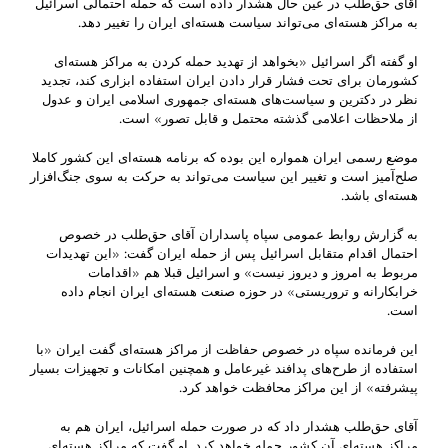
آقای حق‌طلب در عین حال هشدار داده است که حمله احتمالی اسرائیل
به مراکز هسته‌ای می‌تواند سیاست هسته‌ای ایران را تغییر دهد.
او گفته اگر اسرائیل «بخواهد از تهدید حمله کردن به مراکز هسته‌ای
کشورمان برای تحت فشار قرار دادن ایران استفاده ابزاری کند، تجدید
نظر در دکترین و سیاست‌های هسته‌ای جمهوری اسلامی ایران و عدول
از ملاحظات اعلامی گذشته محتمل و قابل تصور» است.
موضع رسمی ایران همواره این بوده که برنامه هسته‌ای این کشور کاملا
صلح‌آمیز است و تغییر این سیاست می‌تواند به حرکت به سوی جنگ‌افزار
هسته‌ای باشد.
به گزارش روابط عمومی سپاه پاسداران آقای حق‌طلب در خصوص
احتمال اقدام متقابل اسرائیل پس از حمله ایران گفت: «این تهدیدات
مربوط به امروز و دیروز نیست» و اسرائیل قبلا هم «اقدامات
خرابکارانه و تروریستی» در حوزه صنعت هسته‌ای ایران انجام داده
است.
این فرمانده سپاه در خصوص حفاظت از مراکز هسته‌ای گفت ایران «با
استفاده از طرح‌های پدافند غیرعامل و همچنین امکانات و تجهیزات بسیار
پیشرفته» از این مراکز محافظت خواهد کرد.
آقای حق‌طلب هشدار داد که در صورت حمله اسرائیل، ایران هم به
مراکز هسته‌ای آن کشور حمله خواهد کرد. او گفت که مراکز هسته‌ای