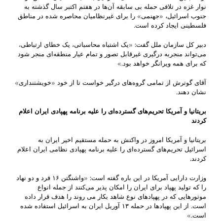
نوار غزه در تلافی حمله بی سابقه آن‌ها در هفتم اکتبر سال گذشته به
جنوب اسرائیل، «جهنمی» را برای غیرنظامیان محاصره شده در مناطق
فلسطینی ایجاد کرده است.
دبیر کل سازمان ملل گفت: «یک اشتباه محاسباتی، یک خطای ارتباطی،
می‌تواند منجربه درگیری غیرقابل تصور و تمام عیار منطقه‌ای منجر شود
که برای همه ویرانگر خواهد بود.»
آقای گوترش از تمامی گروه‌های درگیر خواست تا از خود «خویشتنداری»‌
نشان دهند.
بریتانیا و آمریکا تحریم‌های گسترده‌ای را علیه برنامه پهپادی ایران اعلام
کردند
بریتانیا و آمریکا امروز در واکنش به حمله مستقیم اخیر ایران به
اسرائیل تحریم‌های گسترده‌ای را علیه برنامه پهپادی نظامی ایران اعلام
کردند.
وزارت دارایی آمریکا در این باره گفته است: «واشنگتن ۱۶ فرد و دو نهاد
را که تولید پهپاد برای ایران را امکان پذیر می‌کنند از جمله انواع
موتورهایی که در پهپادهای نوع شاهد بکار می روند را هدف قرار داده
است. از این پهپادها در حمله ۱۳ آوریل ایران به اسرائیل استفاده شده
است.»