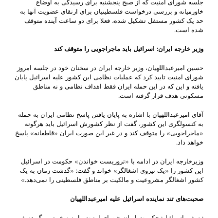
جلسه شورای امنیت که از صبح پنجشنبه برای رسیدگی به اوضاع
خاورمیانه و بررسی درخواست فلسطینیان برای ارتقای عضویت آنها به
حد یک کشور مستقل تشکیل شده، فعلا برای دو ساعت آینده متوقف
شده است.
وزیر خارجه ایران: اسرائیل باید ماجراجویی را متوقف کند
حسین امیرعبداللهیان، وزیر خارجه ایران در سخنان خود در جلسه امروز
شورای امنیت تایید کرد که عملیات نظامی این کشور علیه اسرائیل پایان
یافته و این که در این حمله ایران فقط اهداف نظامی و نه مناطق
مسکونی هدف قرار گرفته است.
آقای امیرعبداللهیان با اشاره به پایان یافتن پاسخ نظامی ایران به حمله
به کنسولگری این کشور، گفت از نظر کشورش اسرائیل باید هرگونه
«ماجراجویی» را متوقف کند و در غیر این صورت ایران «قاطعانه» پاسخ
خواهد داد.
وزیرخارجه ایران در ادامه با «تروریست خواندن» حکومت در اسرائیل
این کشور را «یک نیروی اشغالگر» خواند و گفت: «گذشت زمان به یک
کشور اشغالگر مشروعیت و مالکیت بر مناطق فلسطینی را نمی‌دهد.»
صحبت‌های تند نماینده اسرائیل علیه امیرعبداللهیان
: سفیر اسرائیل: حکومت ایران شورای امنیت را به سخره می‌گیردسفیر