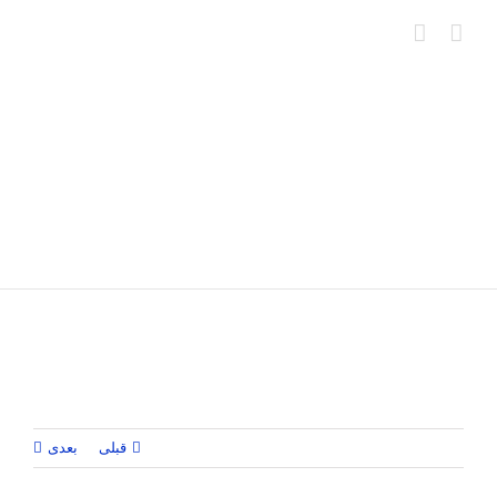
Ski
t
conten
قبلی
بعدی