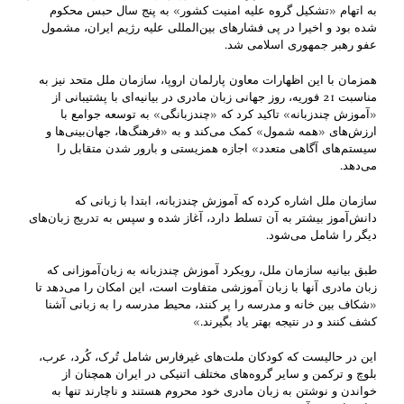
به اتهام «تشکیل گروه علیه امنیت کشور» به پنج سال حبس محکوم
شده بود و اخیرا در پی فشارهای بین‌المللی علیه رژیم ایران، مشمول
عفو رهبر جمهوری اسلامی شد.
همزمان با این اظهارات معاون پارلمان اروپا، سازمان ملل متحد نیز به
مناسبت 21 فوریه، روز جهانی زبان مادری در بیانیه‌ای با پشتیبانی از
«آموزش چندزبانه» تاکید کرد که‌ «چندزبانگی» به توسعه جوامع با
ارزش‌های «همه شمول» کمک می‌کند و به «فرهنگ‌ها، جهان‌بینی‌ها و
سیستم‌های آگاهی متعدد» اجازه همزیستی و بارور شدن متقابل را
می‌دهد.
سازمان ملل اشاره کرده که آموزش چندزبانه، ابتدا با زبانی که
دانش‌آموز بیشتر به آن تسلط دارد، آغاز شده و سپس به تدریج زبان‌های
دیگر را شامل می‌شود.
طبق بیانیه سازمان ملل، رویکرد آموزش چند‌زبانه به زبان‌آموزانی که
زبان مادری آنها با زبان آموزشی متفاوت است، این امکان را می‌دهد تا
«شکاف بین خانه و مدرسه را پر کنند، محیط مدرسه را به زبانی آشنا
کشف کنند و در نتیجه بهتر یاد بگیرند.»
این در حالیست که کودکان ملت‌های غیر‌فارس شامل تُرک، کُرد، عرب،
بلوچ و ترکمن و سایر گروه‌های مختلف اتنیکی در ایران همچنان از
خواندن و نوشتن به زبان مادری خود محروم هستند و ناچارند تنها به