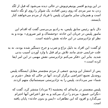
در این ویدیو افسر یونیفرم‌پوش در حالی دیده می‌شود که قبل از لگد
زدن به سر مردی که روی زمین افتاده، یک شوکر را روی او نگه داشته
است و همزمان سایر ماموران پلیس با فریاد از مردم می‌خواهند کنار
بایستند.
دال بابو، رئیس سابق پلیس، به رادیو بی‌بی‌سی گفت که اقدام این
مامور پلیس در جریان این حادثه «وحشتناک و غیر ضروری» بوده و به
نظر او نژادپرستی در این حادثه نقش داشته است.
او گفت: این افراد به دلیل نزاع و ضرب و جرح دستگیر شده بودند، نه به
علت جرایمی جدی مانند تلاش برای قتل یا وارد آوردن آسیب بدنی
شدید. بنابر این «فکر می‌کنم نژادپرستی نقش مهمی در این امر ایفا
کرده است.»
پس از انتشار این ویدیو، جمعی از مردم منچستر مقابل ایستگاه پلیس
روچدیل تجمع اعتراضی برگزار کردند. آنها در حالی که شعار «شرم بر
شما» سر می‌دادند، پلیس را به نژادپرستی سیستماتیک متهم کردند.
پلیس منچستر در بیانیه‌ای که پنجشنبه (۴ مرداد) منتشر کرد، گفت که
«نگرانی عمیق» مردم را درک می‌کند و به حق اعتراض آنها احترام
می‌گذارد و افزود که این تظاهرات «ایمن و بدون حادثه» پایان یافته
است.