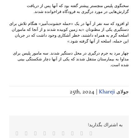
سخنگوی پلیس منچستر پیشتر گفته بود که آنها پس از دریافت
گزارش‌هایی در مورد درگیری به فرودگاه فراخوانده شدند.
او افزود که سه نفر از آنها در یک «حمله خشونت‌آمیز» هنگام تلاش برای
دستگیری یکی از مظنونان «به زمین کوبیده شدند و از آنجا که ماموران
اسلحه گرم به همراه داشتند، خطر آشکاری وجود داشت که در جریان
این حمله، اسلحه از آنها گرفته شود.»
چهار مرد به جرم درگیری در محل دستگیر شدند. سه مامور پلیس برای
مداوا به بیمارستان منتقل شدند که یکی از آنها دچار شکستگی بینی
شده است.
جولای 25th, 2024
Khareji
|
به اشتراك بگذاريد!
Facebook
Twitter
Reddit
LinkedIn
WhatsApp
Tumblr
Vk
Pinterest
پست