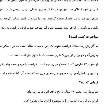
حادثه ساعت ۵ عصر به وقت محلی نزدیک یک مدرسه راهنمایی اتفاق افتاد. مهاجم جوان با چاقو به معلم حمله کرد و سر او را برید. شاهدان عینی گفته‌اند که او “الله اکبر” می‌گفت.
قتل در شهر کنفلان سنتاونورین در ۳۰ کیلومتری شمال غربی پاریس پایتخت فرانسه روی داد.
ظاهرا مهاجم به سرعت از صحنه گریخته بود اما مردم با پلیس تماس گرفته بود
پلیس می‌گوید از او خواسته تسلیم شود اما مهاجم تهدید کرده و پلیس به روی
مهاجم چه کسی است؟
به گزارش رسانه‌های فرانسه متهم یک جوان هجده ساله است که در مسکو به دن
پدربزرگ و دو برادر او جزو ۹ نفری هستند که تا کنون بازداشت شده‌اند.
او متولد ۱۲ مارس ۲۰۰۲ مسکو در روسیه است. فرانسه با درخواست پناهندگی او در مارس امسال موافقت کرده و به او اجازه اقامت ده ساله داده است.
والدین و دانش‌آموزان به سوی مدرسه‌ای می‌روند که معلم آن کشته شده اس
قربانی که بود؟
ساموئل پتی معلم ۴۷ ساله تاریخ و جغرافی درس می‌داد.
او اوایل این ماه کلاسی را با موضوع آزادی بیان شروع کرد.