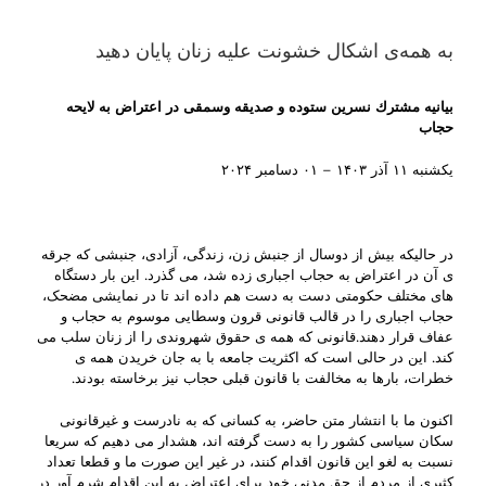
به همه‌ی اشکال خشونت علیه زنان پایان دهید
بیانیه مشترك نسرین ستوده و صدیقه وسمقی در اعتراض به لایحه
حجاب
يکشنبه ۱۱ آذر ۱۴۰۳ – ۰۱ دسامبر ۲۰۲۴
در حالیکه بیش از دوسال از جنبش زن، زندگی، آزادی، جنبشی که جرقه
ی آن در اعتراض به حجاب اجباری زده شد، می گذرد. این بار دستگاه
های مختلف حکومتی دست به دست هم داده اند تا در نمایشی مضحک،
حجاب اجباری را در قالب قانونی قرون وسطایی موسوم به حجاب و
عفاف قرار دهند.قانونی که همه ی حقوق شهروندی را از زنان سلب می
کند. این در حالی است که اکثریت جامعه با به جان خریدن همه ی
خطرات، بارها به مخالفت با قانون قبلی حجاب نیز برخاسته بودند.
اکنون ما با انتشار متن حاضر، به کسانی که به نادرست و غیرقانونی
سکان سیاسی کشور را به دست گرفته اند، هشدار می دهیم که سریعا
نسبت به لغو این قانون اقدام کنند، در غیر این صورت ما و قطعا تعداد
کثیری از مردم از حق مدنی خود برای اعتراض به این اقدام شرم آور در