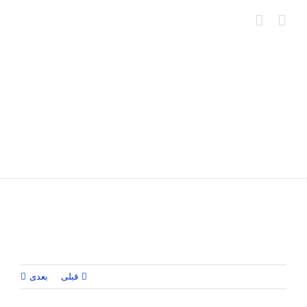
Ski
t
conten
قبلی
بعدی