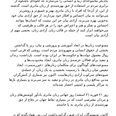
یکدیگر مجموعه‌ای زیبا و انسانی را می‌سازند که جلوه‌ای باشکوه از
برابری مردم در استفاده از حق بهره‌مندی از زبان مادری است. گذشته
از این، از آن‌جا که افراد با زبان مادری بهتر و عمیق‌تر و روشن‌تر
می‌توانند به بیان احساس و افکار خود بپردازند، از حق آزادی بیان خود
به‌خوبی بهره می‌برند. آزادی بیان جز این نیست که انسان‌ها بتوانند
احساس و تفکر و هنر و اعتراض خود را در هر قالب و ظرفیتی که
می‌خواهند ابراز کنند از جمله در قالب زبان. آزادی زبان‌، بخشی مهم از
آزادی بیان است.
ممنوعیت زبان‌ها در ابعاد آموزشی و پرورشی و بیان، زیر پا گذاشتن
بخشی از حقوق انسانی و شهروندی مردم است. روشی که قرنی است
روال معمول دولت‌ها و حکومت‌ها در ایران بوده است. بازداشت، زندان
و تبعید برای فعالان عرصه‌ی زبان مادری، ایجاد محدودیت‌ها و
ممنوعیت‌های گوناگون برای متکلمان زبان‌های «غیررسمی»، ایجاد
تبعیض میان زبان‌ها، با رسمیت بخشیدن به یک زبان، از جمله‌ی
شیوه‌های سرکوب آزادی زبان‌هاست. اکنون نیز شماری از کنش‌گران
مدنیِ مدافع زبان مادری در زندان و تبعید به سر می‌برند و بسیاری بارها
به مراکز پلیسی و امنیتی احضار شده‌اند.
روز ۲۱ فوریه (۲ اسفند) روز جهانی زبان مادری یادآور کوشش‌های زنان
و مردان معترضی است که در بسیاری نقاط جهان در دفاع از حق
بهره‌مندی از زبان مادری به پا خاستند.
کانون نویسندگان ایران ضمن گرامی‌داشت این روز، همان‌گونه که در