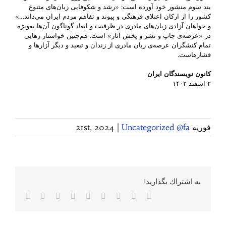
بند سوم منشور خود آورده است: «رشد و شکوفایی زبان‌های متنوع
کشور را از ارکان اعتلای فرهنگی و پیوند و تفاهم مردم ایران می‌داند…»
و خواهان آزادی زبان‌های مادری در ظرفیت و ابعاد گوناگون آن‌ها به‌ویژه
در «عرصه‌ی چاپ و نشر و پخش آثار» است. هم‌چنین خواستار رهایی
تمام کنشگران عرصه‌ی زبان مادری از زندان و تبعید و دیگر آزارها و
فشارهاست.
کانون نویسندگان ایران
۲ اسفند ۱۴۰۲
فوریه 21st, 2024
Uncategorized @fa
|
به اشتراك بگذاريد!
Facebook
Twitter
Reddit
LinkedIn
WhatsApp
Tumblr
Vk
Pinterest
پست
الکترونی