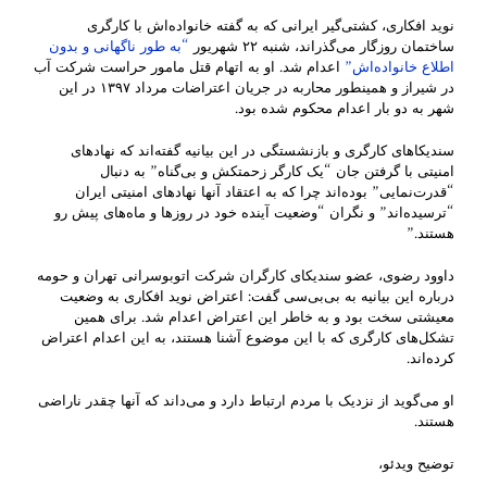
نوید افکاری، کشتی‌گیر ایرانی که به گفته خانواده‌اش با کارگری
ساختمان روزگار می‌گذراند، شنبه ۲۲ شهریور
“به طور ناگهانی و بدون
اطلاع خانواده‌اش”
اعدام شد. او به اتهام قتل مامور حراست شرکت آب
در شیراز و همینطور محاربه در جریان اعتراضات مرداد ۱۳۹۷ در این
شهر به دو بار اعدام محکوم شده بود.
سندیکاهای کارگری و بازنشستگی در این بیانیه گفته‌اند که نهادهای
امنیتی با گرفتن جان “یک کارگر زحمتکش و بی‌گناه” به دنبال
“قدرت‌نمایی” بوده‌اند چرا که به اعتقاد آنها نهادهای امنیتی ایران
“ترسیده‌اند” و نگران “وضعیت آینده خود در روزها و ماه‌های پیش رو
هستند.”
داوود رضوی، عضو سندیکای کارگران شرکت اتوبوسرانی تهران و حومه
درباره این بیانیه به بی‌بی‌سی گفت: اعتراض نوید افکاری به وضعیت
معیشتی سخت بود و به خاطر این اعتراض اعدام شد. برای همین
تشکل‌های کارگری که با این موضوع آشنا هستند، به این اعدام اعتراض
کرده‌اند.
او می‌گوید از نزدیک با مردم ارتباط دارد و می‌داند که آنها چقدر ناراضی
هستند.
توضیح ویدئو،