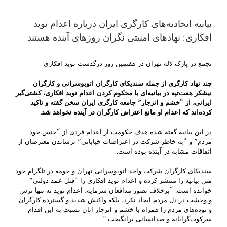
بیانیه اتحادیه‌های کارگری ایران درباره اعدام نوید
افکاری: نهادهای امنیتی نگران روزهای آینده هستند
تجمع در پارک لاله تهران در هفتمین روز درگذشت نوید افکاری
چند نهاد کارگری از جمله سندیکای کارگران اتوبوسرانی و کارگران
نیشکر هفت‌تپه در بیانیه‌ای با محکوم کردن اعدام نوید افکاری، کشتی‌گیر
ایرانی، از “خشم و انزجار” جامعه کارگری ایران سخن گفته و تاکید
کرده‌اند که اعدام او مانع اعتراض‌ کارگران در آینده نخواهد شد
.
در این بیانیه گفته شده هدف حکومت از اعدام فردی از “جنس خود
مردم” و “به خاطر شرکت در اعتراضات خیابانی” ترساندن معترضان از
اتفاقات مشابه در آینده بوده است.
سندیکای کارگران شرکت واحد اتوبوسرانی تهران و حومه در تلگرام خود
متن بیانیه‌ را منتشر کرده و اعدام نوید افکاری را “قتل عمد دولتی”
خوانده است: “برخلاف تصور مدافعان سرمایه، اعدام نوید نه تنها ترس
و وحشت در دل مردم ایجاد نکرد، بلکه واکنش شدید و گسترده کارگران
و توده‌های مردم را همراه با خشم و انزجار آنان نسبت به این اقدام
سرکوب‌گرایانه و ضدانسانی برانگیخت.”