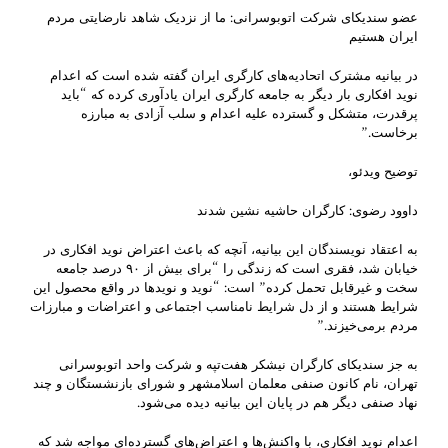
عضو سندیکای شرکت اتوبوسرانی: ما از نزدیک شاهد نارضایتی مردم
ایران هستیم
در بیانیه مشترک اتحادیه‌های کارگری ایران گفته شده است که اعدام
نوید افکاری بار دیگر به جامعه کارگری ایران یادآوری کرده که “باید
پرقدرت، متشکل و گسترده علیه اعدام و سلب آزادی به مبارزه
برخاست.”
توضیح ویدئو،
داوود رضوی: کارگران حاشیه نشین شدند
به اعتقاد نویسندگان این بیانیه، آنچه که باعث اعتراض نوید افکاری در
خیابان شد، فقری است که زندگی را “برای بیش از ۹۰ درصد جامعه
سخت و غیرقابل تحمل کرده” است: “نوید و نویدها در واقع محصول این
شرایط هستند و از دل شرایط نامناسب اجتماعی و اعتراضات و مبارزات
مردم برمی‌خیزند.”
به جز سندیکای کارگران نیشکر هفت‌تپه و شرکت واحد اتوبوسرانی
تهران، نام کانون صنفی معلمان اسلامشهر و شورای بازنشستگان و چند
نهاد صنفی دیگر هم در پایان این بیانیه دیده می‌شود.
اعدام نوید افکاری، با واکنش‌ها و اعتراض‌های گسترده‌ای مواجه شد که