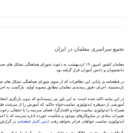
تجمع سراسری معلمان در ایران
معلمان کشور امروز، ۱۹ اردیبهشت به دعوت شورای هماهنگی
دانشجویان و دانش آموزان قرار گرفته بود.
در قطعنامه ی پایانی این تظاهرات که از سوی شورای هماهنگی تشکل های ص
بازنشسته، اجرای دقیق رتبه‌بندی معلمان مطابق مصوبه اولیه، بازگشت به اجرای اصل ۳۰ قانون اساسی، تامین آموزش با کیفیت و امنیت مدارس به‌ویژه برای دختران دانش‌آموز، آزادی بی قید و شر
در این بیانیه تاکید شده است: به این باور نیز رسیده‌ایم که بدون بازنگری ا
آموزشی از سیطره ایدئولوژی تمامیت‌خواه حاکم، که آموزش را از سرشت طب
همراه با ایدئولوژی تمامیت‌خواه و اقتدارگرا، فضای مدرسه را با خفقان، رخو
تغییرات بنیادی در سازوکارهای موجود و شکست خورده اداره مدرسه که با اعم
ایدئولوژی تمامیت خواهان، فراتر نخواهد رفت. (
متن کامل قطعنامه
در گزارش ه
بازداشت معلم معترض، عاتکه رجبی
: