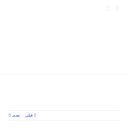
Ski
t
conten
قبلی
بعدی