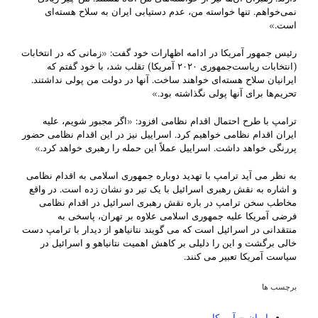
نمی‌خواهم. تنها خواسته من، عدم دستیابی ایران به سلاح هسته‌ای
است.»
رئیس جمهور آمریکا در ادامه اظهارات خود گفت: «زمانی که در انتخابات
(انتخابات ریاست‌جمهوری ۲۰۲۰ آمریکا) تقلب شد، با خود گفتم که
ایرانیان سلاح هسته‌ای خواهند ساخت. آنها در دولت من پولی نداشتند.
تحریم‌ها برای آنها پولی نگذاشته بود.»
ترامپ با طرح احتمال اقدام نظامی افزود: «اگر مجبور شویم، علیه
ایران اقدام نظامی خواهیم کرد. اسراییل نیز در این اقدام نظامی حضور
پررنگی خواهد داشت. اسراییل عملاً این حمله را رهبری خواهد کرد.»
به نظر می آید ترامپ با تهدید دوباره جمهوری اسلامی به اقدام نظامی
و اشاره به نقش رهبری اسرائیل با یک تیر دو نشان زده است. در واقع
مخاطب سخن ترامپ در باره نقش رهبری اسرائیل در اقدام نظامی
فرضی آمریکا علیه جمهوری اسلامی علاوه بر تهران، پاسخی به
منتقدانی در اسرائیل است که می گویند نتانیاهو از دیدار با ترامپ دست
خالی برگشت و این را دلیلی بر کاهش اهمیت نتانیاهو و اسرائیل در
سیاست آمریکا تعبیر می کنند.
برچسب ها
ايران – آمريکا