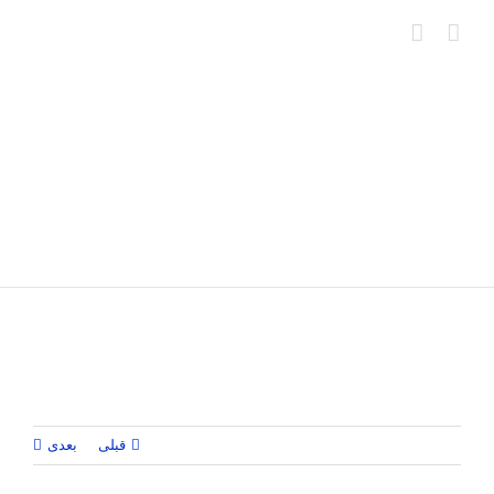
Ski
t
conten
قبلی
بعدی