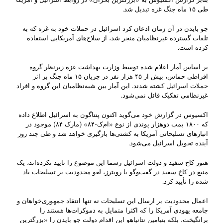
طی ۱۵ ماه جنگ غزه تبدیل شد.
جو بایدن در آن زمان اذعان کرد اسرائیل در حملات خود به غزه که به
تلفات گسترده غیرنظامیان منجر شد، از سلاح‌های آمریکایی استفاده
کرده است.
بر اساس آمار اعلام شده توسط وزارت بهداشت غزه زیرنظر گروه
افراطی حماس، بیش از ۴۵ هزار نفر در جریان ۱۵ ماه جنگ بر اثر
حملات اسرائیل کشته شدند. این آمار بین شبه‌نظامیان این گروه و افراد
غیرنظامی تفکیک قائل نمی‌شود.
اکسیوس در گزارش خود می‌گوید اکنون پنتاگون به اسرائیل اطلاع داده
که ۱۸۰۰ بمب دوهزار پوندی از نوع «ام‌ک-۸۴» (مارک ۸۴) موجود در
انبارهای تسلیحاتی آمریکا به کشتی‌ها بارگیری خواهد شد و طی چند روز
آینده تحویل اسرائیل می‌شود.
هنوز کاخ سفید و دولت اسرائیل رسما این موضوع را تایید نکرده‌اند، یک
منبع در کاخ سفید در گفت‌وگو با رویترز، لغو محدودیت بر تسلیحات یاد
شده را تأیید کرد.
اعمال محدودیت بر ارسال این تسلیحات نه تنها انتقاد جمهوری‌خواهان و
جامعه یهودی آمریکا را که اکثرا متمایل به دموکرات‌ها هستند را
برانگیخت، بلکه بنیامین نتانیاهو این اقدام دولت جو بایدن را «بزرگترین