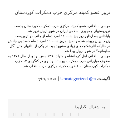
ترور عضو کمیتە مرکزی حزب دمکرات کوردستان
موسی باباخانی، عضو کمیتە مرکزی حزب دمکرات کوردستان بدست
تروریستهای جمهوری اسلامی ایران در شهر اربیل ترور شد.
باباخانی بعدازظهر روز پنج شنبە ١٤ امردادماه از جانب دو تروریست
رژیم ایران ربودە شدە و صبح امروز شنبە ١٦ امرداد ماه جسد بی جانش
در حالیکە آثارشکنجەهای زیادی مشهود بود، در یکی از اتاقهای هتل “گل
سلیمانیە” در شهر اربیل پیدا شد.
موسی باباخانی اهل کرمانشاه و متولد ١٣٦٠ ه.ش بود و از سال ١٣٧٨ بە
صفوف مبارزاتی حزب دمکرات پیوستە بود. وی در کنگرەی ١٧ حزب
دمکرات کوردستان بە عضویت کمیتە مرکزی حزب انتخاب شد.
آگوست 7th, 2021
Uncategorized @fa
|
به اشتراك بگذاريد!
Facebook
Twitter
Reddit
LinkedIn
WhatsApp
Tumblr
Vk
Pinterest
پست