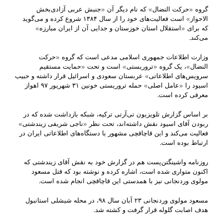
گروه «حرکت النضال» که نام دیگر آن «جنبش عربی آزادی‌بخش
الاحواز» است فعالیت‌های خود را از سال ۱۳۸۴ شروع کرده و می‌گوید
که برای «استقلال استان خوزستان و جدایی آن از ایران مبارزه»
می‌کند.
وزارت اطلاعات جمهوری اسلامی مدعی است که گروه «حرکت
النضال»، یک گروه «تروریستی» است و تحت «حمایت مستقیم
سرویس‌های اطلاعاتی» عربستان سعودی و اسرائیل قرار داشته و حبیب
اسیود را «عامل اصلی» حمله تروریستی خونین ۳۱ شهریور ۹۷ اهواز
معرفی کرده است.
بر اساس گزارش تلویزیون تی‌آر‌تی ترکیه، شبکه بازداشت شده که در
ربودن آقای اسیود نقش داشته‌اند، تحت نظر «ناجی شریفی زیندشتی»
فعالیت می‌کند و این قاچاقچی مشهور با دستگاه‌های اطلاعاتی ایران در
ارتباط بوده است.
روزنامه واشینگتن‌پست هم در گزارش خود به نقش آقای زیندشتی که
اکنون متواری شده است، اشاره کرده و نوشته بود که قتل مسعود
مولوی وردنجانی نیز با همدستی این قاچاقچی انجام شده است.
مسعود مولوی وردنجانی ۲۳ آبان سال ۹۸، در محله شیشلی استانبول
هدف اصابت گلوله قرار گرفت و کشته شد.