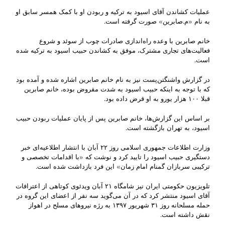
عملیات کشاندن آقای اسیود به ترکیه و ربودن او با کمک همسر سابق او
به نام «م.صابرین» صورت گرفته است.
خانم صابرین با وعده راه‌اندازی صادرات چوب از سوئد و شروع
فعالیت‌های تجاری مشترک، موفق به کشاندن حبیب اسیود به ترکیه شده
است.
در گزارش واشنگتن‌پست نیز به نام خانم صابرین اشاره شده و آمده بود
که با توجه به اینکه حبیب اسیود به شدت مقروض بوده، خانم صابرین
قبلا ۱۰۰ هزار یورو به او قرض داده بود.
بر اساس این گزارش‌ها، خانم صابرین پس از پایان عملیات ربودن حبیب
اسیود، به تهران بازگشته است.
وزارت اطلاعات جمهوری اسلامی روز ۲۲ آبان با انتشار اطلاعیه‌ای خبر
دستگیری حبیب اسیود را تایید کرد و نوشت که «با اقدامات تخصصی و
ترکیبی سربازان گمنام امام زمان» این فرد بازداشت شده است.
تلویزیون حکومتی ایران نیز شامگاه ۲۱ آبان ویدئوی کوتاهی از اعترافات
آقای اسیود منتشر کرد که در آن می‌گوید سه نفر از اعضای این گروه در
حمله مسلحانه روز ۳۱ شهریور ۱۳۹۷ به رژه نیروهای مسلح در اهواز
نقش داشته است.