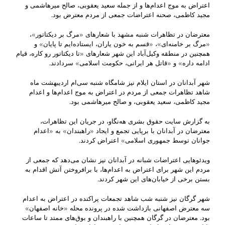
اعتراض به موج اعدام‌ها و از جمله سعید یعقوبی، صالح میرهاشمی و
مجید کاظمی، صحنه اعتراضات جمعی از مردم معترض بود.
معترضان در تظاهرات شنبه مشهد با شعارهای «مرگ بر دیکتاتور»،
«مرگ بر خامنه‌ای»، «قسم به خون یاران، ایستاده‌ایم تا پایان» و
همچنین در منطقه وکیل‌آباد این شهر شعارهای «تا دیکتاتور رو کاره، قیام
ادامه داره» و «قاتل هر ایرانی، حکومت اسلامی» سردادند.
شهر آبدانان در استان ایلام نیز شامگاه شنبه سی‌ام اردیبهشت ماه
شاهد تظاهرات جمعی از مردم در اعتراض به موج اعدام‌ها و اعدام
مجید کاظمی، سعید یعقوبی، و صالح میرهاشمی بود.
به گزارش سایت حقوق بشری هه‌نگاو، در جریان این تظاهرات،
معترضان در آبدانان با برپایی تجمع و ایجاد «راهبندان» به «اعدام
جوانان توسط جمهوری اسلامی» اعتراض کردند.
ویدئوهایی اعتراضات شبانه در آبدانان نیز نشان می‌دهد که جمعی از
مردم این شهر برای اعتراض به اعدام‌ها، با برافروختن آتش اقدام به
بستن برخی از خیابان‌های این شهر کردند.
شهر گرگان نیز شنبه شب شاهد تجمعات پراکنده در اعتراض به اعدام
سه معترض اصفهانی بازداشت شده در پرونده محله «خانه اصفهان»
بود. معترضان در گرگان همچنین با راهبندان و بوق‌های ممتد تا ساعات