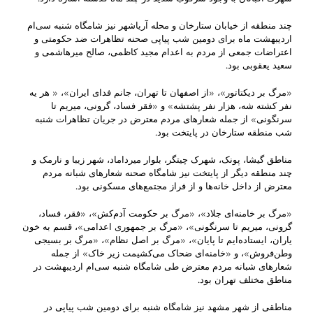
چند منطقه از خیابان ستارخان و محله آریاشهر نیز شامگاه شنبه سی‌ام
اردیبهشت ماه برای دومین شب پیاپی صحنه تظاهرات ضد حکومتی و
اعتراضات جمعی از مردم به اعدام مجید کاظمی، صالح میرهاشمی و
سعید یعقوبی بود.
«مرگ بر دیکتاتور»، «از اصفهان تا تهران، جانم فدای ایران»، « هر یه
نفر کشته شه، هزار نفر پشتشه» و «فقر فساد، گرونی، میریم تا
سرنگونی» از جمله شعارهای مردم معترض در جریان تظاهرات شنبه
شب منطقه ستارخان در پایتخت بود.
مناطق گیشا، پونک، شهرک چیتگر، بلوار میرداماد، شهر زیبا و نارمک و
چند منطقه دیگر از پایتخت نیز شامگاه صحنه شعارهای شبانه مردم
معترض از داخل خانه‌ها و از فراز مجتمع‌های مسکونی بود.
«مرگ بر خامنه‌ای جلاد»، «مرگ بر حکومت آدم‌کش»، «فقر، فساد،
گرونی، میریم تا سرنگونی»، «مرگ بر جمهوری اعدامی»، قسم به خون
یاران، ایستاده‌ایم تا پایان»، «مرگ بر اصل نظام»، «مرگ بر بسیجی
وطن‌فروش»، و «خامنه‌ای ضحاک می‌کشیمت زیر خاک» از جمله
شعارهای شبانه مردم معترض طی شامگاه شنبه سی‌ام اردیبهشت در
مناطق مختلف تهران بود.
مناطقی از شهر مشهد نیز شامگاه شنبه برای دومین شب پیاپی در