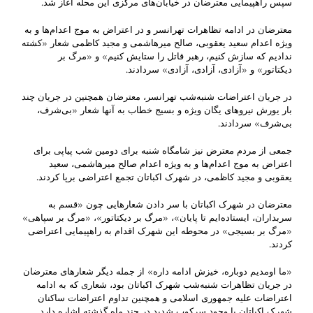
سپس راهپیمایی معترضان در خیابان‌های مرکزی این محله آغاز شد.
معترضان در ادامه تظاهرات تهرانسر و در اعتراض به موج اعدام‌ها و به
ویژه اعدام سعید یعقوبی، صالح میرهاشمی و مجید کاظمی شعار «کشته
ندادیم که سازش کنیم، رهبر قاتل را ستایش کنیم» و «مرگ بر
دیکتاتور» و «آزادی، آزادی، آزادی» سردادند.
در جریان اعتراضات شنبه‌‌شب تهرانسر، معترضان همچنین در جریان چند
بار یورش نیروهای یگان ویژه و بسیج خطاب به آنها شعار «بی‌شرف،
بی‌شرف» سردادند.
جمعی از مردم معترض نیز شامگاه شنبه برای دومین شب پیاپی برای
اعتراض به موج اعدام‌ها و به ویژه اعدام صالح میرهاشمی، سعید
یعقوبی و مجید کاظمی، در شهرک اکباتان تجمع اعتراضی برپا کردند.
معترضان در شهرک اکباتان با سر دادن شعارهایی چون «قسم به
سربداران، ایستاده‌ایم تا پایان»، «مرگ بر دیکتاتور»، «مرگ بر سپاهی»
«مرگ بر بسیجی» در محوطه این شهرک اقدام به راهپیمایی اعتراضی
کردند.
«ما اومدیم دوباره، خیزش ادامه داره» از جمله دیگر شعارهای معترضان
در جریان تظاهرات شنبه‌شب شهرک اکباتان بود، شعاری که به ادامه
اعتراضات علیه جمهوری اسلامی و همچنین تداوم اعتراضات ساکنان
شهرک اکباتان با وجود سرکوب شدید در چند ماه گذشته اشاره دارد.