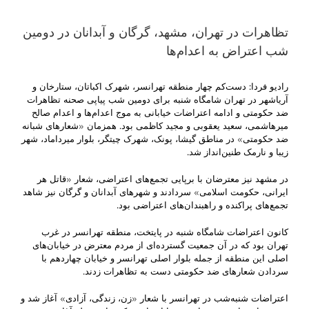
تظاهرات در تهران، مشهد، گرگان و آبدانان در دومین
شب اعتراض به اعدام‌ها
رادیو فردا: دست‌کم چهار منطقه تهرانسر، شهرک اکباتان، ستارخان و
آریاشهر در تهران شامگاه شنبه برای دومین شب پیاپی صحنه تظاهرات
ضد حکومتی و ادامه اعتراضات خیابانی به موج اعدام‌ها و اعدام صالح
میرهاشمی، سعید یعقوبی و مجید کاظمی بود. همزمان «شعارهای شبانه
ضد حکومتی» در مناطق گیشا، پونک، شهرک چیتگر، بلوار میرداماد، شهر
زیبا و نارمک طنین‌انداز شد.
در مشهد نیز معترضان با برپایی تجمع‌های اعتراضی، شعار «قاتل هر
ایرانی، حکومت اسلامی» سردادند و شهرهای آبدانان و گرگان نیز شاهد
تجمع‌‎های پراکنده و راهبندان‌های اعتراضی بود.
کانون اعتراضات شامگاه شنبه در پایتخت، منطقه تهرانسر در غرب
تهران بود که در آن جمعیت گسترده‌ای از مردم معترض در خیابان‌های
اصلی این منطقه از جمله بلوار اصلی تهرانسر و خیابان چهاردهم با
سردادن شعارهای ضد حکومتی دست به تظاهرات زدند.
اعتراضات شنبه‌شب در تهرانسر با شعار «زن، زندگی، آزادی» آغاز شد و