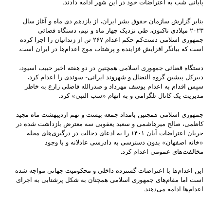
پایانی شب به اعتراضات خود در این شهر ادامه دادند.
بنابر گزارش سازمان حقوق بشر ایران، از یازدهم دی ماه و آغاز سال
۲۰۲۳ میلادی تاکنون، طی نزدیک چهار ماه و نیم، دستگاه قضائی
جمهوری اسلامی دست‌کم حکم اعدام ۲۶۷ تن از زندانیان را اجرا کرده
است که بیانگر افزایش فزاینده و پرشتاب موج اعدام‌ها در ایران است.
دستگاه قضائی جمهوری اسلامی همچنین در دو هفته اخیر حبیب اسیود،
دبیرکل پیشین گروه النضال و شهروند ایرانی- سوئدی را اعدام کرد،
سپس اقدام به اعدام یوسف مهرداد و صدرالله فاضلی زارع به خاطر
مدیریت یک کانال تلگرامی و به اتهام «سب النبی» کرد.
جمهوری اسلامی همچنین بامداد جمعه بیست و نهم اردیبهشت ماه مجید
کاظمی، صالح میرهاشمی و سعید یعقوبی سه معترض بازداشت شده در
جریان اعتراضات آبان ۱۴۰۱ را به ادعای دخالت در درگیری‌های محله
«خانه اصفهان» بدون دسترسی به دادرسی عادلانه و با وجود
مخالفت‌های عمومی اعدام کرد.
این اعدام‌ها با اعتراضات گسترده داخلی و محکومیت جهانی مواجه شده
است اما مقام‌های جمهوری اسلامی همچنان به شکل پرشتابی به اجرای
اعدام‌ها ادامه می‌دهند.