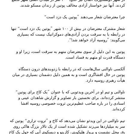
کردند. آنها نیز خواستار آزادی مخالف پوتین از زندان مسکو شدند.
چرا معترضان شعار می‌دهند “پوتین یک دزد است”
شعار مشترک معترضان در بیش از ۱۰۰ شهر “پوتین یک دزد است” تنها
در رابطه با به سرقت بردن آزادی‌های دموکراتیک نیست که بسیاری
می‌گویند: “روسیه آزاد خواهد شد!”.
پوتین به این دلیل از سوی معترضان متهم به سرقت است، زیرا او و
دستگاه قدرت او متهم به فساد است.
آلکسی ناوالنی سال‌هاست که در رابطه با زدوبندهای درون دستگاه
پوتین در حال افشاگری است و به همین دلیل دشمنان بسیاری در میان
هیأت رهبری روسیه دارد.
ناوالنی و تیم او در آخرین ویدئویی که با عنوان “یک کاخ برای پوتین”
منتشر کرده‌اند، برای نخستین بار تصاویر و گزارش شاهدان عینی و
اسنادی را در باره صاحب عظیم‌ترین ثروت خصوصی روسیه افشا
کرده‌اند.
تیم ناوالنی در این ویدئو نشان می‌‌دهد که کاخ و “ثروت تزاری” پوتین که
سر به میلیاردها می‌زند تشکیل شده است از یک تالار بزرگ هاکی روی
یخ، محل نشست و پرواز هلیکوپتر، کازینو و دیسکوی آبی که حول یک کاخ