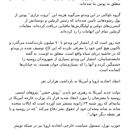
متعلق به پوتین بنا شده‌اند.
گروه ناوالنی در این ویدئو می‌گوید هزینه این “ثروت تزاری” پوتین از
پول‌ رشوه‌هایی تأمین شده‌اند که رئیس کرملین و دوستانش از
کنسرن‌های دولتی و اولیگارش‌ها مافیایی دریافت کرده‌اند. مقامات
کرملین تمام این اتهامات را رد کرده‌اند.
چند روز است که از انتشار این ویدئو با ۷۰ میلیون بازدیدکننده می‌گذرد و
تاکنون هیچ کس خود را معرفی نکرده که این کاخ توصیف شده در ویدئو
که در حاشیه دریای سیاه واقع است، متعلق به اوست. به گفته
جامعه‌شناسان، انتشار این ویدئو بسیاری از شهروندان روسیه را
خشمگین کرده و آنها را که بسیاری‌شان جوان هستند، به خیابان‌ها
کشانده است.
انتقاد اتحادیه اروپا و آمریکا به بازداشت هزاران نفر
دولت جدید آمریکا به رهبری جو بایدن “روش خشن” نیروهای امنیتی
روسیه با معترضان را مورد انتقاد شدید قرار داد. وزارت خارجه آمریکا در
بیانیه‌ای که روز شنبه ۲۳ ژانویه منتشر شد آورده است که ایالات متحده
شانه به شانه متحدان خود از حقوق بشر دفاع می‌کند “چه در روسیه و یا
هر نقطه دیگر جهان”.
جوزپ بورل، مسئول سیاست خارجی اتحادیه اروپا نیز در شبکه توییتر