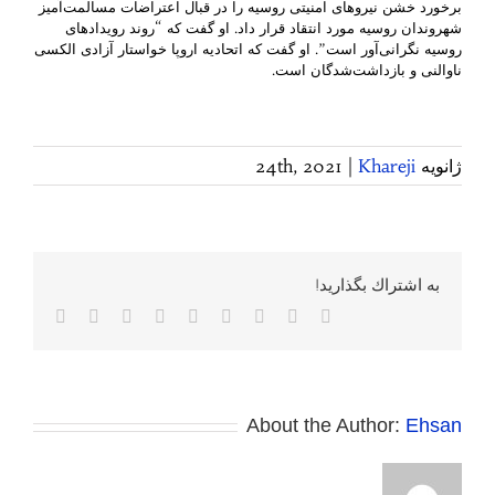
برخورد خشن نیروهای امنیتی روسیه را در قبال اعتراضات مسالمت‌آمیز
شهروندان روسیه مورد انتقاد قرار داد. او گفت که “روند رویدادهای
روسیه نگرانی‌آور است”. او گفت که اتحادیه اروپا خواستار آزادی الکسی
ناوالنی و بازداشت‌شدگان است.
ژانویه 24th, 2021
Khareji
|
به اشتراك بگذاريد!
Facebook
Twitter
Reddit
LinkedIn
WhatsApp
Tumblr
Vk
Pinterest
پست
الکترونی
About the Author:
Ehsan