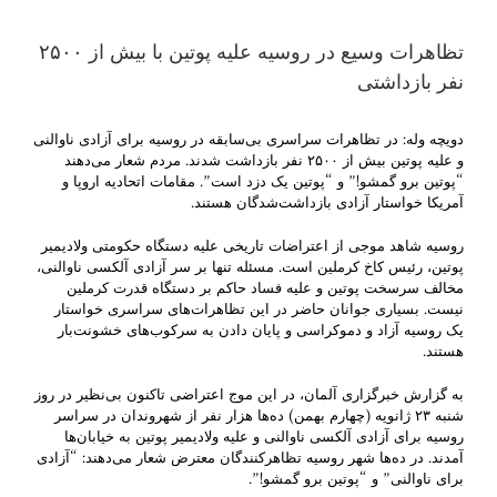
تظاهرات وسیع در روسیه علیه پوتین با بیش از ۲۵۰۰
نفر بازداشتی
دویچه وله: در تظاهرات سراسری بی‌سابقه در روسیه برای آزادی ناوالنی
و علیه پوتین بیش از ۲۵۰۰ نفر بازداشت شدند. مردم شعار می‌دهند
“پوتین برو گمشو!” و “پوتین یک دزد است”. مقامات اتحادیه اروپا و
آمریکا خواستار آزادی بازداشت‌شدگان هستند.
روسیه شاهد موجی از اعتراضات تاریخی علیه دستگاه حکومتی ولادیمیر
پوتین، رئیس کاخ کرملین است. مسئله تنها بر سر آزادی آلکسی ناوالنی،
مخالف سرسخت پوتین و علیه فساد حاکم بر دستگاه قدرت کرملین
نیست. بسیاری جوانان حاضر در این تظاهرات‌های سراسری خواستار
یک روسیه آزاد و دموکراسی و پایان دادن به سرکوب‌های خشونت‌بار
هستند.
به گزارش خبرگزاری آلمان، در این موج اعتراضی تاکنون بی‌نظیر در روز
شنبه ۲۳ ژانویه (چهارم بهمن) ده‌ها هزار نفر از شهروندان در سراسر
روسیه برای آزادی آلکسی ناوالنی و علیه ولادیمیر پوتین به خیابان‌ها
آمدند. در ده‌ها شهر روسیه تظاهرکنندگان معترض شعار می‌دهند: “آزادی
برای ناوالنی” و “پوتین برو گمشو!”.