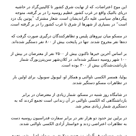
این موج اعتراضات، که از نهایت شرق کشور تا کالینین‌گراد در حاشیه
دریای بالتیک واقع در غرب کشور عظیم روسیه را در بر گرفته، متوجه
پیگردهای سیاسی علیه دگراندیشان است. شعار مشترک “پوتین یک دزد
است” در بسیاری از شهرها از شرق تا غرب کشور را در بر گرفته است.
در مسکو میان نیروهای پلیس و تظاهرکنندگان درگیری صورت گرفت که
ده‌ها نفر مجروح شدند. تنها در پایتخت بیش از ۸۰۰ نفر دستگیر شده‌اند.
بر اساس آخرین خبرها تاکنون بیش از ۲۵۰۰ نفر از معترضان در بیش از
۱۰۰ شهر روسیه دستگیر شده‌اند. در کلان‌شهر سن‌پترزبورگ شمار
بازداشت‌شدگان بیش از ۳۰۰ بوده است.
یولیا، همسر الکسی ناوالنی و همکار او، لیوبول سوبول، برای اولین بار
در تظاهرات مسکو دستگیر شدند.
در شامگاه روز شنبه در مسکو، شمار زیادی از معترضان در برابر
بازداشتگاهی که الکسی ناوالنی در آن زندانی است تجمع کردند که به
دستگیری شمار زیادی منجر شد.
در برلین نیز حدود دو هزار نفر در برابر سفارت فدراسیون روسیه دست
به تظاهرات اعتراضی زدند و خواستار آزادی الکسی ناوالنی شدند.
در شهر دوسلدورف آلمان نیز حدود ۲۰۰ نفر در میدان اصلی شهر تجمع