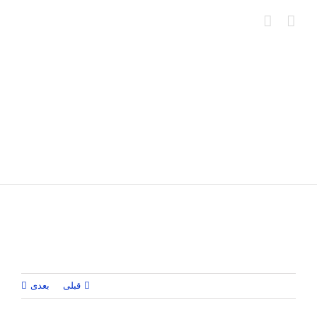
Ski
t
conten
قبلی
بعدی