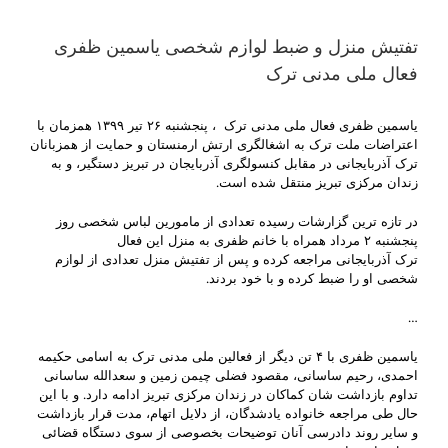
تفتیش منزل و ضبط لوازم شخصی یاسمین ظفری
فعال ملی مدنی ترک
یاسمین ظفری فعال ملی مدنی ترک ، پنجشنبه ۲۶ تیر ۱۳۹۹ همزمان با
اعتراضات ملت ترک به اشغالگری ارتش ارمنستان و حمایت از همزبانان
ترک آذربایجانی در مقابل کنسولگری آذربایجان در تبریز دستگیر، و به
زندان مرکزی تبریز منتقل شده است.
در تازه ترین گزارشات رسیده تعدادی از مامورین لباس شخصی روز
پنجشنبه ۲ مرداد همراه با خانم ظفری به منزل این فعال
ترک آذربایجانی مراجعه کرده و پس از تفتیش منزل تعدادی از لوازم
شخصی او را ضبط کرده و با خود بردند.
…
یاسمین ظفری با ۴ تن دیگر از فعالین ملی مدنی ترک به اسامی حکیمه
احمدی، رحیم ساسانی، مقصود فضلی چیمن زمین و سعدالله ساسانی
تداوم بازداشت شان کماکان در زندان مرکزی تبریز ادامه دارد. و با این
حال طی مراجعه خانواده یادشدگان، از دلایل اتهام، مدت قرار بازداشت
و سایر روند دادرسی آنان توضیحات بخصوصی از سوی دستگاه قضائی