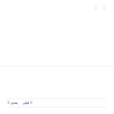
Ski
t
conten
قبلی
بعدی