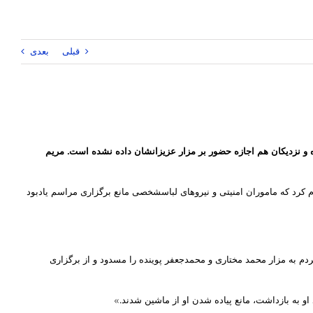
قبلی
بعدی
ه و نزدیکان هم اجازه حضور بر مزار عزیزانشان داده نشده است. مریم
 مراسم یادبود گورستان امامزاده طاهر مهرشهر کرج خبر داده بود،‌ امروز جمعه ۱۶ آذرماه در بیانیه‌ای اعلام کرد که ماموران امنیتی و نیروهای لباسشخصی مانع برگزاری مراسم یادبود
مردم به مزار محمد مختاری و محمدجعفر پوینده را مسدود و از برگزاری
و به بازداشت، مانع پیاده شدن او از ماشین شدند.»