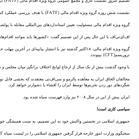
تصمیم امروز نشست کاری و مجمع عمومی گروه ویژه اقدام مالی (FATF) در پاریس پس از بیش از سه سال هشدار این نهاد به تهران و تمدید مهلت‌های شش ماهه به ایران گرفته شد.
نشست شش روزه گروه ویژه اقدام مالی (FATF) با هدف بررسی عملکرد کشورهای جهان برای مقابله با پولشویی و تامین مالی ترورریسم از روز یکشنبه (‍۱۹ فوریه) آغاز به کار کرده بود و تا امروز ادامه داشت.
گروه ویژه اقدام مالی مسئولیت تعیین استانداردهای بین‌المللی مقابله با پولش
اف‌ای‌تی‌اف با این حال پس از این تصمیم گفت: «کشورها باید بتوانند اقدام‌ه
تروریسم(CFT) بپیوندد.
با وجود گذشت بیش از یک سال از ارجاع لوایح اختلاف برانگیز میان مجلس و
مخالفان الحاق ایران به معاهده پالرمو و سی‌اف‌تی معتقدند که بخشی قابل توجه
شگردهای دور زدن تحریم‌ها توسط ایران را افشاء یا دشوارتر خواهد کرد.
ایران پیش از این در سال ۲۰۰۸ نیز وارد فهرست سیاه شده بود.
سیاسی کاری است
!
جمهوری اسلامی در نخستین واکنش خود به این تصمیم، به سنت همیشگی خود،
سخنگوی وزارت امور خارجه قرار گرفتن جمهوری اسلامی را در لیست سیاه FATF را سیاسی کاری توصیف کرد و گفت: انگ پولشویی و تامین مالی تروریسم وصله نچسبی به ایران است.