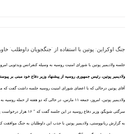
جنگ اوکراین: پوتین با استفاده از ‘جنگجویان داوطلب’ خاو
جلسه ولادیمیر پوتین با شورای امنیت روسیه به وسیله کنفرانس ویدئویی امروز
ولادیمیر پوتین، رئیس جمهوری روسیه از پیشنهاد وزیر دفاع خود مبنی بر پیوس
آقای پوتین درحالی که با اعضای شورای امنیت روسیه جلسه داشت گفت که مسکو 
ولادیمیر پوتین، امروز، جمعه ۱۱ مارس، در حالی که دو هفته از حمله روسیه به اوکراین می‌گذرد از طریق کنفرانس ویدئویی با اعضای شورای امنیت روسیه جلسه داشت.
سرگئی شویگو، وزیر دفاع روسیه در این جلسه گفت که ” ۱۶ هزار درخواست پیوستن به نیروهای مسلح روسیه از کشورهای خاورمیانه دریافت شده است.”
به گزارش ریانووستی، ولادیمیر پوتین با جذب این داوطلبان به جنگ موافقت کر