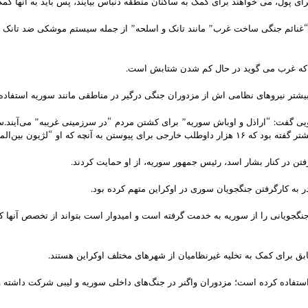
رای پول، می خواهند برای کمک به ساکنان منطقه دنباس بیایند، پس باید به آنها کمک
اری “غنائم جنگی ساخت غرب” مانند تانک‌ و اسلحه” از جمله سیستم موشکی ضد تان
بود که غرب می گوید در حال کم شدن شتابش است.
 بیشتر نیروهای نظامی اش از مزدوران جنگی درگیر در مناطقی مانند سوریه استفاده 
ویی گفت: “اراذل و اوباش سوریه” برای کشتن مردم “در سرزمینی غریبه” می‌آیند.سا
مللی” خواند، اعلام آمادگی کردند.
ن در کنار بشار اسد، رئیس جمهور سوریه، از او حمایت کردند.
 به کارگرفتن جنگجویان سوری در اوکراین متهم کرده بود.
 جنگجویانی را از سوریه به خدمت گرفته است و امیدوار است بتواند از تخصص آنها
ق برای کمک به تخلیه غیرنظامیان از شهرهای مختلف اوکراین هستند.
ستفاده کرده است؛ مزدوران واگنر در جنگ‌های داخلی سوریه و لیبی شرکت داشته 