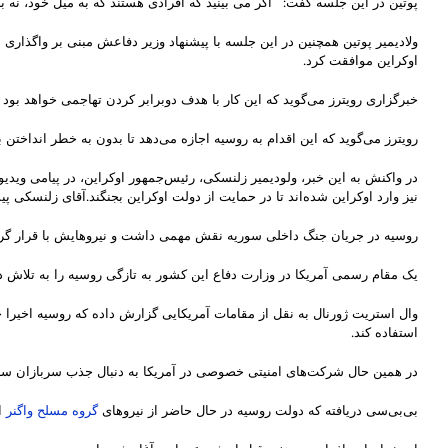
پوتین در این جلسه گفت: “اگر می بینید که افرادی هستند که به میل خود، نه ب
ولادیمیر پوتین همچنین در این جلسه با پیشنهاد وزیر دفاعش مبنی بر واگذ
اوکراین موافقت کرد.
خبرگزاری رویترز می‌گوید که این کار با هدف دوبرابر کردن تهاجمی خواهد 
رویترز می‌گوید که این اقدام به روسیه اجازه می‌دهد تا بدون به خطر انداختن
در واکنش به این خبر، ولودیمیر زلنسکی، رئیس‌جمهور اوکراین، در پیامی ویدی
نیز وارد اوکراین شده‌اند تا در حمایت از دولت اوکراین بجنگند.آقای زلنسکی پیشتر گفته بود که ۱۶ هزار داوطلب خارجی برای پیوستن به آنچه که او “لژیون بین‌ال
روسیه در جریان جنگ داخلی سوریه نقش مهمی داشت و نیروهایش با قرار گرفت
یک مقام رسمی آمریکا در وزارت دفاع این کشور به تازگی روسیه را به تلاش در
وال استریت ژورنال به نقل از مقامات آمریکایی گزارش داده که روسیه اخیرا
استفاده کند.
در همین حال شرکت‌های امنیتی خصوصی در آمریکا به دنبال جذب سربازان ساب
بی‌بی‌سی دریافته که دولت روسیه در حال حاضر از نیروهای
گروه مسلح واگنر
ا