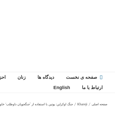
Ski
t
conten
صفحه ی نخست
دیدگاه ها
زنان
احز
ارتباط با ما
English
صفحه اصلی
/
Khareji
/
جنگ اوکراین: پوتین با استفاده از ‘جنگجویان داوطلب’ خاو