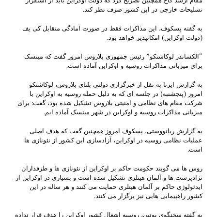
مقام ارشد کاخ همچنین تصریح کرد که دولت اوکراین باید از استقرار
تسلیحات خارجی در این کشور صرف نظر کند.
به گفته پسکوف، این مذاکرات فقط در صورت آمادگی متقابل کی یف
(دولت اوکراین) امکانپذیر خواهد بود.
“الکساندر لوکاشنکو” رئیس جمهوری بلاروس امروز گفت که مینسک
برای میزبانی مذاکرات روسیه و اوکراین آماده است.
به گزارش ایرنا به نقل از خبرگزاری دولتی بلتای بلاروس، لوکاشنکو
امروز (پنجشنبه) در جلسه ای که به دلیل حمله روسیه به اوکراین با
شرکت مقام های نظامی و امنیتی بلاروس تشکیل شده بود، گفت: برای
میزبانی مذاکرات روسیه و اوکراین در شهر مینسک آماده ایم.
به گزارش ریانووستی، پسکوف امروز همچنین گفت که هدف اصلی
عملیات نظامی روسیه در اوکراین، آزادسازی این کشور از نئونازی ها
است.
روس ها می گویند حکومت حاکم بر اوکراین از نئونازی ها و طرفداران
نژادپرست ها و آلمان هیتلری تشکیل شده است و بسیاری در اوکراین از
ایدئولوژی حاکم بر آلمان هیتلری حمایت می کنند و هر ساله در این
کشور راهپیمایی هایی نیز برگزار می کنند.
به گفته سخنگوی پوتین، روسیه اشغال کشور اوکراین را هدف قرار نداده