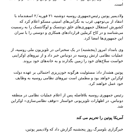
است.
ولادیمیر پوتین رئیس‌جمهوری روسیه دوشنبه ۲۱ فوریه/۲ اسفندماه با
انتقاد از بی‌توجهی غرب به نگرانی‌های امنیتی مسکو اعلام کرد که
کشورش استقلال جمهوری‌های خلق دونتسک و لوگانتسک را به رسمیت
می‌شناسد و در کاخ کرملین قراردادهای همکاری و دوستی را با سران
این جمهوری‌ها امضا کرد.
وی بامداد امروز (پنجشنبه) در یک سخنرانی در تلویزیون ملی روسیه، از
عملیات نظامی ارتش روسیه در دونباس خبر داد و از نیروهای اوکراینی
خواست سلاح‌های خود را زمین بگذارند و به خانه‌های خود بروند.
پوتین هشدار داد: مسئولیت هرگونه خون‌ریزی احتمالی بر عهده دولت
اوکراین خواهد بود و مطمئن است نیروهای نظامی روسیه به وظایف
خود عمل خواهند کرد.
رئیس جمهوری روسیه بلافاصله پس از اعلام عملیات نظامی در منطقه
دونباس، در اظهارات تلویزیونی خواستار «توقف نظامی‌سازی» اوکراین
شد.
آمریکا پوتین را تحریم می کند
خبرگزاری بلومبرگ روز پنجشنبه گزارش داد که ولادیمیر پوتین،