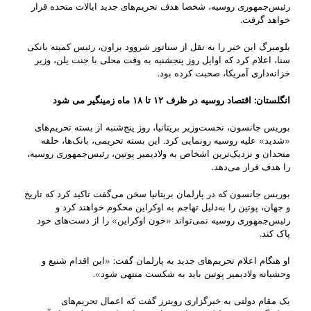
رئیس‌جمهوری روسیه، شخصا هدف تحریم‌های جدید ایالات متحده قرار
خواهد گرفت.
بلومبرگ این خبر را به نقل از سناتور شروود براون، رئیس کمیته بانکی
سنا، اعلام کرد که اوایل روز پنجشنبه به وقت محلی با جنت یلن، وزیر
خزانه‌داری آمریکا، صحبت کرده بود.
انگلستان: اقتصاد روسیه در ظرف
۱۲
تا
۱۸
ماه زمینگیر می شود
بوریس جانسون، نخست‌وزیر بریتانیا، روز پنج‌شنبه از بسته تحریم‌های
«شدید» علیه روسیه رونمایی کرد. این بسته تحریمی، بانک‌ها، حلقه
متحدان و نزدیک‌ترین اشخاص به ولادیمیر پوتین، رئیس‌جمهوری روسیه،
را هدف قرار می‌دهد.
بوریس جانسون که در پارلمان بریتانیا سخن می‌گفت تاکید کرد که تاریخ
و جهان، پوتین را به‌دلیل تهاجم به اوکراین محکوم خواهند کرد و
رئیس‌جمهوری روسیه نمی‌تواند «خون اوکراین» را از دست‌های خود
پاک کند.
او هنگام اعلام تحریم‌های جدید به پارلمان گفت: «این اقدام شنیع و
وحشیانه ولادیمیر پوتین باید به شکست منتهی شود».
یک مقام دولتی به خبرگزاری رویترز گفت که اعمال تحریم‌های