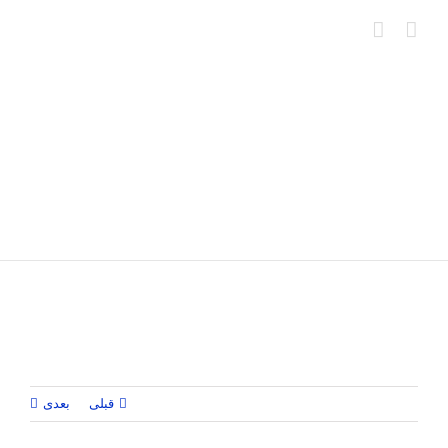
Ski
t
conten
قبلی
بعدی