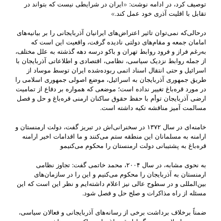
توصیف کرد، در ادامه نوشت: «ایران در شرایطی نیست که بتواند در
تقابل با اقلیت آذری خود عمل کند.»
درحالی‌که نمی‌توان تاثیر اعتراض‌های ایرانیان آذربایجانی را بر بیانیه‌های
امامان جمعه و مقام‌های دولتی نادیده گرفت، واقعیت این است که
به‌رغم فراز و فرود روابط تهران و باکو درسه دهه گذشته به علل مختلف،
از جمله روابط نزدیک سیاسی، نظامی، اقتصادی و اطلاعاتی آذربایجان با
اسرائیل و حتی انتقال اسناد اتمی ربوده‌شده ایران توسط موساد از
طریق جمهوری آذربایجان به اسرائیل، موضع اصولی جمهوری اسلامی را
در مورد قره‌باغ تغییر نداده است؛ موضعی که همواره بر دفاع از تمامیت
ارضی آذربایجان توأم با حفظ حقوق ساکنان ارمنی قره‌باغ و حل و فصل
مسالمت آمیز مناقشه تکیه داشته است.
خامنه‌ای در سال ۱۳۷۲ در سخنرانی‌اش در تبریز گفت، دولت ارمنستان و
ارامنه به مسلمانان این منطقه ستم می‌کنند و ما اقدامات اخیر ارامنه
قره‌باغ به پشتیبانی دولت ارمنستان را محکوم می‌کنیمو
به نحوی مشابه، در سال ۲۰۰۴، محمد خاتمی گفت: تجاوز نظامی
ارمنستان به آذربایجان را محکوم می‌کنیم و این را در سازمان‌های
بین‌المللی و در سطوح عالی نیز اعلام داشته‌ایم و نظر این است که این
مسئله از راه مذاکرات و صلح حل و فصل شود.
ضمناً برخلاف برداشت برخی از رسانه‌های آذربایجانی و فعالان سیاسی،