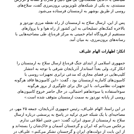
مستندی، به یکی از شبکه‌های تلویزیونی برون‌مرزی گفت، سلاح‌های
روسی از طریق بوشهر به ارمنستان فرستاده می‌شود.
پس از این، ارسال سلاح به ارمنستان از راه نقطه مرزی نوردوز و
بالاخره کمک‌های تسلیحاتی به این کشور از راه هوا و با پرواز‌های
مستقیم از فرودگاه امام خمینی به مرکز قره‌باغ، طی مصاحبه‌هایی با
رسانه‌های برون‌مرزی، به میان آمد.
انکار؛ اظهارات الهام علی‌اف
جمهوری اسلامی از ابتدای جنگ قره‌باغ ارسال سلاح به ارمنستان را
انکار کرد، ولی بعداً استاندار آذربایجان شرقی با توجه به انتشار
کلیپ‌هایی در فضای مجازی که مدعی ترابری تجهیزات روسی با
کامیون‌های کامازبه ارمنستان بود ، گفت‌: «این کامیون‌ها فاقد هرگونه
تجهیزات نظامی‌اند، با این حال برای جلوگیری از بروز هرگونه
سوءاستفاده یا سوءتفاهم احتمالی، در حال حاضر خروج کامیون‌های
روسی از پایانه نوردوز به سمت ارمنستان متوقف شده است.»
در این راستا، الهام علی‌اف، رئیس جمهوری آذربایجان، جمعه ۲۵ مهر، در
مصاحبه‌ای با یک شبکه خبری ترکیه در پاسخ به پرسشی درباره ارسال
سلاح به ارمنستان از سوی ایران، گفت: «من چنین اطلاعی ندارم.
برعکس می‌دانم که ایران و گرجستان آسمان و خاک‌شان را بسته‌اند و
از این بابت از دولت‌های ایران و گرجستان تشکر می‌کنم.» علی‌اف در