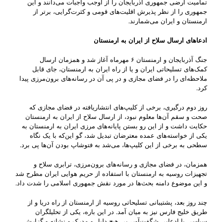
تمامیت ارضی جمهوری آذربایجان را از اوجب واجبات می‌دانند و این
جمهوری را از نظر پذیرش اقلیت‌های قومی و کثرت‌گرایی، برتر از
ارمنستان و ایران می‌شمارند.
ادعا‌های ارسال سلاح از ایران به ارمنستان
جنگ آذربایجان و ارمنستان ۶ مهرماه آغاز شد و همزمان ارسال
کمک‌های تسلیحاتی ایران و یا از راه ایران به ارمنستان، جای قابل
ملاحظه‌ای را در فضای مجازی و در پی آن در رسانه‌های برون‌مرزی پیدا
کرد.
روز دوم درگیری، برخی از کلیپ‌های انتشاریافته در فضای مجازی که
صحت و سقم آن‌ها معلوم نبود، از ارسال سلاح از ایران به ارمنستان
حکایت داشت و از این رو بستن پایانه‌های مرزی ایران به ارمنستان به
یکی از خواسته‌های عمده معترضان تبدیل شد، گو این‌که با یک نگاه
سطحی به برخی از این کلیپ‌ها، می‌شد به فتوشاپ بودن آن‌ها پی برد.
همزمان، در فضای مجازی و رسانه‌های برون‌مرزی، ترابری سلاح و
تجهیزات روسیه به ارمنستان با استفاده از حریم هوایی ایران مطرح شد
و این موضوع دامنه بحث‌ها در مورد نقش جمهوری اسلامی را شدت داد.
چند روز بعد، پشتیبانی تسلیحاتی روسیه از ارمنستان از راه دریا و از
طریق خلیج فارس نیز به میان آمد. در این باره، یکی از تحلیلگران
سیاسی با ادعایی شگفت‌آور، بی هیچ دلیل و مدرک و نشانه و گزارش