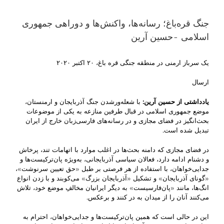
جنگ قره‌باغ؛ رسانه‌ها، واکنش‌ها و دوراهی جمهوری
اسلامی -حسین آرین
یک سرباز ارمنی در منطقه جنگی قره باغ، ۲۰ اکتبر ۲۰۲۰
ارسال
یادداشتی از حسین آرین
:
با شعله‌ورشدن جنگ آذربایجان و ارمنستان،
موضع جمهوری اسلامی در قبال طرفین منازعه به یکی از موضوعات
بحث‌انگیز در فضای مجازی و در رسانه‌های فارسی‌زبان خارج از ایران
تبدیل شده است.
در فضای مجازی که دامنه بحث‌ها در اغلب موارد با اتهامات تند، پرخاش
و دشنام ادامه دارد، فعالان سیاسی آذربایجانی، به‌ویژه پان‌ترکیست‌ها و
جدایی‌خواهان، با استفاده از هر فرصتی بر طبل «حق تعیین سرنوشت»،
«گونای آذربایجان» و تشکیل «آذربایجان بزرگ» می‌کوبند و با زدن انواع
انگ‌ها، مانند «پان‌فارسیست» به دیگر ایرانیان مخالفِ موضع خود، تلاش
می‌کنند آنان را از میدان به در کنند و برعکس.
این در حالی است که همین پان‌ترکیست‌ها و جدایی‌خواهان، احترام به