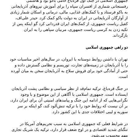
جمهوری اسلامی در جنگ اول قره‌باغ حامی باکو بود و هاشمی
رفسنجانی شماری از افسران سپاه را برای آموزش نیروهای آذربایجانی
به باکو فرستاد و با کمک‌های غذایی، مالی، درمانی و اسکان شمار زیادی
از آوارگان آذربایجانی در ایران به دولت باکو کمک کرد. حیدر علی‌اف،
کفیل ریاست جمهوری، از کمک‌های ایران قدردانی کرد گو اینکه پس از
تکیه زدن به کرسی ریاست جمهوری، مربیان سپاهی را به ایران
بازگرداند.
دو راهی جمهوری اسلامی
تهران با داشتن روابط دوستانه با ایروان، در سال‌های اخیر مناسبات خود
را با آذربایجان در زمینه‌های تجارت، توریسم و نظامی گسترش داده و
حتی از آمادگی خود برای فروش سلاح به آذربایجان سخن به میان آورده
است.
در جنگ قره‌باغ، ترکیه تمام‌قد از نظر سیاسی و نظامی پشت آذربایجان
ایستاده است. جمهوری اسلامی با آگاهی از این موضوع و با وجود
نگرانی‌هایی که از ادامه این جنگ و پیامد‌های امنیتی آن برای ایران دارد،
بر آن نیست که روابط خود را با ترکیه تنش‌آلود کند، گو اینکه بر سر
سوریه و لیبی اختلافات جدی با این کشور دارد.
در شرایط فعلی که جمهوری اسلامی به سبب تحریم‌های آمریکا در
تنگنای شدید اقتصادی و در اوج ضعف قرار دارد، ترکیه یک شریک تجاری
مهم محسوب می‌شود.