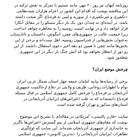
روزنامه کیهان نیز روز ۲۰ مهر، مانند تسنیم با تمرکز به نقش ترکیه در
این مناقشه نوشت که اقدام این کشور در اعزام هزاران شبه‌نظامی
«تکفیری و غیرتکفیری» از سوریه و لیبی به قره‌باغ، اگر صحت داشته
باشد، در آینده‌ای نه چندان دور، یک بار دیگر مسکو را در مقابل آنکارا
قرار خواهد داد و در نهایت امنیت روسیه را به مخاطره خواهد انداخت.
زیرا جمعیت غالب در جمهوری‌های چچن، اینگوش، داغستان و تاتارستان،
به‌عنوان بخش‌هایی از فدراسیون روسیه، اهل سنت‌اند و برخی از این
بخش‌ها مانند چچن تا همین دو دهه اخیر دعوی استقلال داشتند. از این
رو دور از انتظار نخواهد بود که آتش جنگ بار دیگر در این جمهوری
شعله‌ور شود.
چرخش موضع ایران؟
برخی از رسانه‌ها بیانیه امامان جمعه چهار استان شمال غربی ایران
توأم با اظهارات روحانی، ظریف و ولایتی در دفاع ازحاکمیت جمهوری
آذربایجان بر قره‌باغ را چرخش کامل جمهوری اسلامی در قبال مسئله
قره‌باغ دانسته‌اند که به علت اعتراض‌های ایرانیان آذربایجانی در
استان‌های مذکور و تهران گرفته شده است.
سایت «فارن پالیسی» آمریکایی در مقاله‌ای با تشریح این موضوع
نوشت که مقام‌های جمهوری اسلامی از بیم گسترش اعتراض‌ها ناگزیر
به جانبداری از جمهوری آذربایجان شده‌اند. این سایت که اوج‌گیری
تظاهرات ایرانیان آذربایجانی را «بدترین کابوس» جمهوری اسلامی