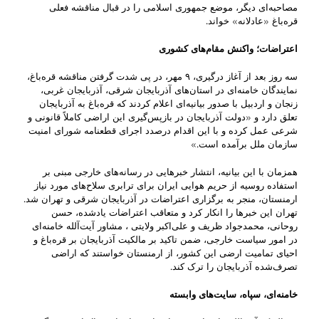
مصاحبه‌ای دیگر، موضع جمهوری اسلامی را در قبال مناقشه فعلی
قره‌باغ «عادلانه» خواند.
اعتراضات؛ واکنش مقام‌های کشوری
سه روز بعد از آغاز درگیری، ۹ مهر، در پی شدت گرفتن مناقشه قره‌باغ،
نمایندگان خامنه‌ای در استان‌های آذربایجان ‌شرقی، آذربایجان ‌غربی،
زنجان و اردبیل با صدور بیانیه‌ای اعلام کردند که قره‌باغ به آذربایجان
تعلق دارد و «دولت آذربایجان در بازپس‌گیری این اراضی کاملاً قانونی و
شرعی عمل کرده و با این اقدام درصدد اجرای قطعنامه شورای امنیت
سازمان ملل برآمده است.»
همزمان با این بیانیه، انتشار خبرهایی در رسانه‌های خارجی مبنی بر
استفاده روسیه از حریم هوایی ایران برای ترابری سلاح‌های مورد نیاز
ارمنستان، منجر به برگزاری اعتراضات در آذربایجان شرقی و تهران شد.
تهران این خبر‌ها را انکار کرد و متعاقب اعتراضات یادشده، حسن
روحانی، محمدجواد ظریف و علی‌اکبر ولایتی ، مشاور آیت‌آلله خامنه‌ای
در امور سیاست خارجی، ضمن تاکید بر مالکیت آذربایجان بر قره‌باغ و
احیای تمامیت ارضی این کشور، از ارمنستان خواستند که اراضی
تصرف‌شده آذربایجان را ترک کند.
خامنه‌ای، سپاه، سایت‌های وابسته