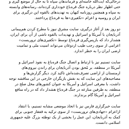
درحالی‌که آیت‌الله خامنه‌ای و فرماندهان سپاه تا به حال از موضع گیری و
حتی اظهار نظر درباره جنگ قره‌باغ خودداری کرده‌اند، رسانه‌های وابسته
به سپاه و همچنین روزنامه کیهان به تهدید‌های بالقوه این درگیری برای
ایران و روسیه و اعزام «تکفیری»‌ها به قره‌باغ پرداختند.
دو روز بعد از آغاز درگیری، سایت مشرق نیوز با مطرح کردن هم‌پیمانی
آذربایجان با آمریکا و اسرائیل و تهدیدات بالقوه ناشی از آن برای ایران،
هشدار داد که بازپس‌گیری قره‌باغ توسط «تکفیری‌های تروریست»
اعزامی از سوی رجب طیب اردوغان می‌تواند امنیت ملی و تمامیت
ارضی ایران را به خطر اندازد.
سایت تسنیم نیز با ارتباط و اتصال جنگ قره‌باغ به نفوذ اسرائیل و
آمریکا در منطقه، بر مُحق بودن آذربایجان برای راندن نیروی‌های
ارمنستان از اراضی تصرف‌شده‌اش تاکید کرد. دیگر گزارش‌ها و
مصاحبه‌های این سایت که به نقش بازیگران خارجی در این مناقشه توجه
داشت، با معرفی اسرائیل و آمریکا به عنوان کشورهای مخل صلح در
منطقه، به طرفین منازعه در جنگ قره‌باغ هشدار داد که در راه منافع
اسرائیل و آمریکا گام برندارند.
سایت خبرگزاری فارس نیز با اتخاذ موضعی مشابه تسنیم، با انتقاد
ازاعزام «جهادی‌های تروریست» از سوی ترکیه به قفقاز جنوبی برای
کمک به آذربایجان، این عمل را بخشی از یک توطئه بزرگ علیه جمهوری
اسلامی دانست.