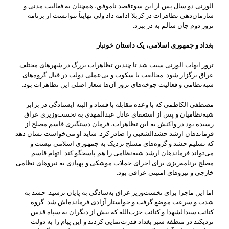
الوزنی دو سال پس از این سوءقصد ناموفق، همچنان به فعالیت مدنی و
سازمان‌دهی تظاهرات در کربلا ادامه داد ولی نهایتاً نتوانست از برنامه
ترور دوم جان سالم به در ببرد.
بغداد و جمهوری اسلامی، یک داستان خونبار
ترور ایهاب الوزنی سبب شد تا چندین تظاهرات بزرگ در شهرهای مختلف
عراق برگزار شود. مخالفت با سکوت و بی‌عملی دولت در قبال گروه‌های
شبه‌نظامی و فعالیت جوخه‌های ترور آن‌ها شعار اصلی این تظاهرات بود.
مصطفی الکاظمی که با وعده مقابله با فساد و البته ایستادگی در برابر
شبه‌نظامیان و پس از استعفای عادل عبدالمهدی به نخست‌وزیری عراق
رسیده بود در واکنش به این تظاهرات، فرمان دستگیری قاسم مصلح از
فرماندهان ارشد حشد‌الشعبی را صادر کرد. شاید او می‌خواست نشان دهد
که تسلیم حشد و گروه‌های مسلح نزدیک به جمهوری اسلامی نیست و
می‌تواند فرماندهان ارشد شبه‌نظامی را هم پاسخگو کند. اتهام قاسم
مصلح برنامه‌ریزی برای اجرای حملات موشکی و پهپادی به نیروهای نظامی
خارجی و نیروهای امنیتی عراقی بود.
اما این ماجرا برای نخست‌وزیر عراق به‌سادگی به پایان نرسید. حشد به
شدت و سرعت موضع گرفت و خواستار آزادی فرمانده‌اش شد. گروه‌
کتائب سید‌الشهدا و کتائب حزب‌الله که بیش از دیگران به سپاه قدس
نزدیکند در منطقه سبز بغداد قدرت‌نمایی کردند و این پیام را به دولت