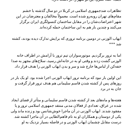
تظاهرات ضدجمهوری اسلامی در کربلا در دو سال گذشته با خشم
مقام‌های تهران روبه‌رو شده است. معمولاً مخالفان و معترضان در این
شهر اعتراضات‌شان را در مقابل ساختمان کنسولگری ایران برگزار
می‌کنند و چندین بار هم به این ساختمان حمله کرده‌اند.
ایهاب الوزنی در دومین برنامه تروری که برایش تدارک دیده بودند، کشته
شد ***
اما به ترور برگردیم. موتورسواران تیم ترور با آرامش در اطراف خانه
الوزنی گشت زدند و وقتی او به در خانه‌اش رسید، سلاح‌های مجهز به صدا
خفه‌کن از لباس‌ها خارج شد و سر و بدن ایهاب الوزنی را هدف قرار داد.
این اولین بار نبود که برنامه ترور ایهاب الوزنی اجرا شده بود. او یک بار در
روزهای پس از کشته شدن قاسم سلیمانی هم هدف ترور قرار گرفت و
جان به در برد.
هفته‌ها و ماه‌های بعد از کشته شدن قاسم سلیمانی و متأثر از فضای ایجاد
شده در عراق، تعدادی از فعالان مدنی منتقد جمهوری اسلامی ترور و یا
مفقود شدند. ایهاب الوزنی در آن ماجرا خوش‌شانس بود و زنده ماند ولی
یکی از دوستان و همکاران او به نام فاهم‌الطایی در آن ماجرا کشته شد.
درست مقابل چشمان ایهاب الوزنی و در فاصله بسیار نزدیک به او.