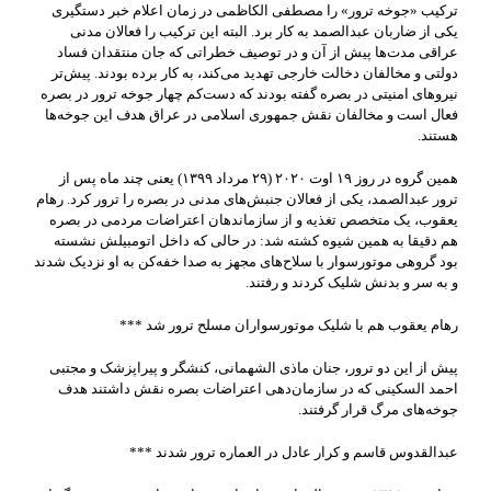
ترکیب «جوخه ترور» را مصطفی الکاظمی در زمان اعلام خبر دستگیری
یکی از ضاربان عبدالصمد به کار برد. البته این ترکیب را فعالان مدنی
عراقی مدت‌ها پیش از آن و در توصیف خطراتی که جان منتقدان فساد
دولتی و مخالفان دخالت خارجی تهدید می‌کند، به کار برده بودند. پیش‌تر
نیروهای امنیتی در بصره گفته بودند که دست‌کم چهار جوخه ترور در بصره
فعال است و مخالفان نقش جمهوری اسلامی در عراق هدف این جوخه‌ها
هستند.
همین گروه در روز ۱۹ اوت ۲۰۲۰ (۲۹ مرداد ۱۳۹۹) یعنی چند ماه پس از
ترور عبدالصمد، یکی از فعالان جنبش‌های مدنی در بصره را ترور کرد. رهام
یعقوب، یک متخصص تغذیه و از سازماندهان اعتراضات مردمی در بصره
هم دقیقا به همین شیوه کشته شد: در حالی که داخل اتومبیلش نشسته
بود گروهی موتورسوار با سلاح‌های مجهز به صدا خفه‌کن به او نزدیک شدند
و به سر و بدنش شلیک کردند و رفتند.
رهام یعقوب هم با شلیک موتورسواران مسلح ترور شد ***
پیش از این دو ترور، جنان ماذی الشهمانی، کنشگر و پیراپزشک و مجتبی
احمد السکینی که در سازمان‌دهی اعتراضات بصره نقش داشتند هدف
جوخه‌های مرگ قرار گرفتند.
عبدالقدوس قاسم و کرار عادل در العماره ترور شدند ***