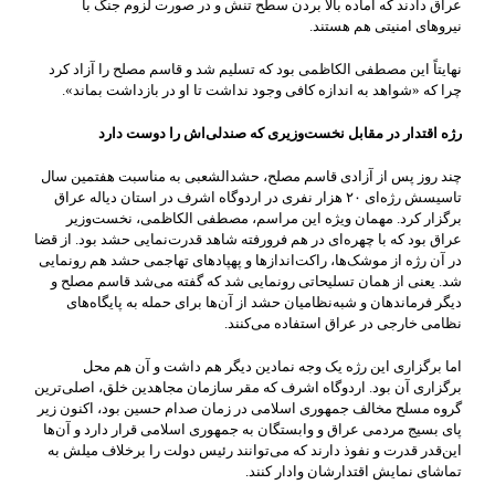
عراق دادند که آماده بالا بردن سطح تنش و در صورت لزوم جنگ با
نیروهای امنیتی هم هستند.
نهایتاً این مصطفی الکاظمی بود که تسلیم شد و قاسم مصلح را آزاد کرد
چرا که «شواهد به اندازه کافی وجود نداشت تا او در بازداشت بماند».
رژه اقتدار در مقابل نخست‌وزیری که صندلی‌اش را دوست دارد
چند روز پس از آزادی قاسم مصلح، حشد‌الشعبی به مناسبت هفتمین سال
تاسیسش رژه‌ای ۲۰ هزار نفری در اردوگاه اشرف در استان دیاله عراق
برگزار کرد. مهمان ویژه این مراسم، مصطفی الکاظمی، نخست‌وزیر
عراق بود که با چهره‌ای در هم فرورفته شاهد قدرت‌نمایی حشد بود. از قضا
در آن رژه از موشک‌ها، راکت‌اندازها و پهپادهای تهاجمی حشد هم رونمایی
شد. یعنی از همان تسلیحاتی رونمایی شد که گفته می‌شد قاسم مصلح و
دیگر فرماندهان و شبه‌نظامیان حشد از آن‌ها برای حمله به پایگاه‌های
نظامی خارجی در عراق استفاده می‌کنند.
اما برگزاری این رژه یک وجه نمادین دیگر هم داشت و آن هم محل
برگزاری آن بود. اردوگاه اشرف که مقر سازمان مجاهدین خلق، اصلی‌ترین
گروه مسلح مخالف جمهوری اسلامی در زمان صدام حسین بود، اکنون زیر
پای بسیج مردمی عراق و وابستگان به جمهوری اسلامی قرار دارد و آن‌ها
این‌قدر قدرت و نفوذ دارند که می‌توانند رئیس دولت را برخلاف میلش به
تماشای نمایش اقتدارشان وادار کنند.