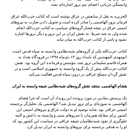
وابستگی جریانی اعضای تیم ترور اشاره‌ای نشد.
الجزیره به نقل از منابعش در عراق نوشته است که کتائب حزب‌الله عراق
فرمان ترور الهاشمی را صادر کرده است و تحویل دادن ضارب به نیروهای
امنیتی عراق در نتیجه فشار گروه‌های سیاسی به کتائب حزب‌الله انجام
شده ولی به چند شرط: به نقش ایران در این ترور و دیگر ترورها اشاره
نشود و نامی از کتائب حزب‌الله به میان نیاید.
کتائب حزب‌الله یکی از گروه‌های شبه‌نظامی وابسته به سپاه قدس است.
ابومهدی المهندس که بامداد روز ۱۳ دی‌ماه ۱۳۹۸ در فرودگاه بغداد به
همراه قاسم سلیمانی ترور شد، مؤسس و فرمانده این گروه بود. نقش
کتائب حزب‌الله بیش از یک گروه‌ وابسته به جمهوری اسلامی است و در
نقش گردان مسلح عراقی در درون سپاه قدس فعالیت می‌کند.
هشام الهاشمی، منتقد نقش گروه‌های شبه‌نظامی شیعه وابسته به ایران
یک پرسش بنیادین در مورد پرونده این رویداد آن است که چرا هشام
الهاشمی به سوژه‌ای برای ترور تبدیل شد؟ الهاشمی یک تحلیل‌گر برجسته
امنیتی عراقی بود. شاید توصیه او به دولت عراق و نیروهای امنیتی این
کشور برای مقابله هم‌زمان با تندروهای سنی و وابسته به داعش و البته
جلوگیری از نفوذ شبه‌نظامیان شیعه عراقی در سیاست این کشور بود که
او را به هدفی برجسته برای نیروهای وابسته به ایران تبدیل کرد.