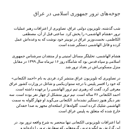
جوخه‌های ترور جمهوری اسلامی در عراق
شب گذشته، تلویزیون دولتی عراق، تصاویری از اعترافات رهبر عملیات
ترور «هشام الهاشمی» را پخش کرد. ساعتی قبل از آن، مصطفی
الکاظمی، نخست‌وزیر عراق در توییتر خود نوشت که به وعده‌اش عمل
کرده و قاتل الهاشمی دستگیر شده است.
هشام الهاشمی، تحلیلگر مسائل امنیتی و از منتقدان سرشناس جمهوری
اسلامی و سپاه قدس بود که شامگاه روز ۱۶ تیرماه سال ۱۳۹۹ در مقابل
منزل مسکونی‌اش در بغداد ترور شد.
در تصاویری که تلویزیون عراق منتشر کرد، فردی به نام «احمد الکنعانی»
که خود را افسر پلیس با درجه ستوان‌یکمی و شاغل در وزارت کشور عراق
معرفی کرد، گفت که رهبری تیم ترور الهاشمی را برعهده داشته است.
احمد الکنعانی ۳۶ ساله است. تیم ترور متشکل از چهار نفر بوده است. سه
نفر دیگر هنوز دستگیر نشده‌اند. الکنعانی می‌گوید او چهار گلوله به سمت
الهاشمی شلیک کرده است. گلوله‌ها از اسلحه‌ای مجهز به صدا خفه‌کن
خارج شده که متعلق به پلیس عراق است.
اما اعترافات تلویزیونی الکنعانی تنها منحصر به شرح واقعه ترور بود. در
این گزارش به انگیزه ترور، گروه‌هایی که سفارش ترور را داده‌اند و