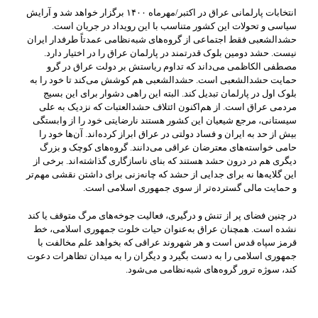
انتخابات پارلمانی عراق در اکتبر/مهرماه ۱۴۰۰ برگزار خواهد شد و آرایش
سیاسی و تحولات این کشور متناسب با این رویداد در جریان است.
حشد‌الشعبی فقط اجتماعی از گروه‌های شبه‌نظامی عمدتاً طرفدار ایران
نیست. حشد دومین بلوک قدرتمند در پارلمان عراق را در اختیار دارد.
مصطفی الکاظمی می‌داند که تداوم ریاستش بر دولت عراق در گرو
حمایت حشد‌الشعبی است. حشدالشعبی هم کوشش می‌کند تا خود را به
بلوک اول در پارلمان تبدیل کند. البته این راهی دشوار برای این بسیج
مردمی عراق است. از هم‌اکنون ائتلاف حشدالعتبات که نزدیک به علی
سیستانی، مرجع شیعیان این کشور هستند نارضایتی خود را از وابستگی
بیش از حد به ایران و فساد دولتی در عراق ابراز کرده‌اند. آن‌ها خود را
حامی خواسته‌های معترضان عراقی می‌دانند. گروه‌های کوچک و بزرگ
دیگری هم در درون حشد هستند که بنای ناسازگاری گذاشته‌اند. برخی از
این گلایه‌ها نه برای جدایی از حشد که چانه‌زنی برای داشتن نقشی مهم‌تر
و حمایت مالی گسترده‌تر از سوی جمهوری اسلامی است.
در چنین فضای پر از تنش و درگیری، فعالیت جوخه‌های مرگ متوقف یا کند
نشده است. همچنان عراق به‌عنوان حیات خلوت جمهوری اسلامی، خط
قرمز سپاه قدس است و هر شهروند عراقی که بخواهد علم مخالفت با
جمهوری اسلامی را به دست بگیرد و دیگران را به میدان تظاهرات دعوت
کند، سوژه ترور گروه‌های شبه‌نظامی می‌شود.