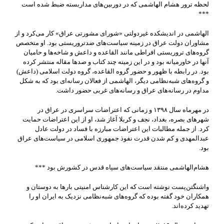
لحظه ترور هشام الهاشمی که در دوربین‌های مداربسته ضبط شده است
***
الهاشمی در اندیشکده غیردولتی «شورای مشورتی عراق» کار می‌کرد و از
مشاوران دولت عراق در زمینه سیاست‌های ضدتروریستی بود. او متخصص
گروه‌های تروریستی افراطی مانند القاعده و داعش و شاخه‌ها و حامیان
آنها در خاورمیانه بود و در این زمینه چند کتاب و صدها مقاله منتشر کرده
بود. در رابطه با ظهور و حضور گروه القاعده، گروه دولت اسلامی (داعش)
و گروه‌های شبه‌نظامی دیگر، الهاشمی از فعالان رسانه‌ای بود که به شکل
مداوم در رسانه‌های عراق و رسانه‌های غربی حضور داشت.
در مهرماه سال ۱۳۹۸ و زمانی که اعتراضات سراسری در عراق در
شهرهای بصره، بغداد، نجف و کربلا آغاز شد، او از این اعتراضات حمایت
کرد. از جمله مطالبات این اعتراضات مبارزه با فساد در دولت عادل
عبدالمهدی و کم شدن قدرت نفوذ جمهوری اسلامی در سیاست‌های عراق
بود.
هشام‌الهاشمی منتقد سیاست‌های سپاه قدس در کشورش بود ***
واشنگتن‌پست نوشته است که این کارشناس امنیتی بارها به دوستان و
همکاران خود گفته بوده که گروه‌های شبه‌نظامی نزدیک به ایران او را
تهدید کرده‌اند.