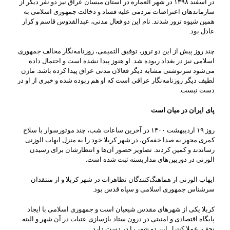
در اسفند ۱۳۹۸ در شهر العماره در استان میسان عراق نیز دو نفر دیگر از
سازماندهان اعتراضات مردمی علیه فساد و دخالت جمهوری اسلامی به
همین شیوه ترور شدند. نام این دو فعال مدنی، عبدالقدوس قاسم و کرار
عادل بود.
چند روز پیش از این دو ترور، توفیق التمیمی، روزنامه‌نگار مخالف جمهوری
اسلامی نیز در بغداد ربوده شد. او هنوز پیدا نشده است و احتمال داده
می‌شود سرنوشتی مشابه دیگر فعالان مدنی عراق پیدا کرده باشد. مازن
لطیف دیگر روزنامه‌نگار عراقی است که او هم ربوده شده و خبری از او در
دست نیست.
پای ایران در میان است
روز ۱۹ اردیبهشت ۱۴۰۰ در آخرین ساعات شب، چند موتورسوار با سلاح
کمری مجهز به صدا خفه‌کن، در شهر کربلا خود را به منزل ایهاب الوزنی
رساندند و کمین کردند. تصاویر حضور آن‌ها و انتظارشان برای رسیدن
الوزنی در دوربین‌های مداربسته ثبت شده است.
ایهاب الوزنی از هماهنگ‌کنندگان تظاهرات‌ در شهر کربلا و از منتقدان
سرشناس جمهوری اسلامی و سپاه قدس بود.
کربلا یکی از شهرهای مقدس شیعیان است و جمهوری اسلامی با ایجاد
پایگاه اقتصادی و امنیتی در درون ستاد بازسازی عتبات در آن شهر و البته
نجف، عملا کنترل این دو شهر را در دست دارد.