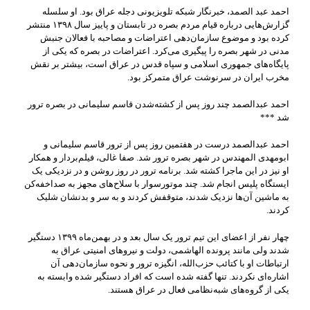
احمد عبد الصمد، خبرنگار شبکه تلویزیونی دجله عراق بود. او سلسله
گزارش‌هایی درباره قیام مردم بصره در تابستان و پاییز سال ۱۳۹۸ منتشر
کرده بود و موضوع سازمان‌دهی اعتراضات و مصاحبه با فعالان جنبش
مدنی در شهر بصره را پیگیری می‌کرد. اعتراضات در بصره که یکی از
پایگاه‌های جمهوری اسلامی و سپاه قدس در عراق است، بیشتر بر نقش
مخرب ایران در سرنوشت عراق متمرکز بود.
احمد عبدالصمد چند روز پس از کشته‌شدن قاسم سلیمانی در بصره ترور
شد ***
احمد عبدالصمد درست در هفتمین روز پس از ترور قاسم سلیمانی و
ابومهدی المهندس در شهر بصره ترور شد. صفا غالی، فیلم‌بردار و همکار
او نیز در این ماجرا کشته شد. برنامه ترور در روز روشن و در نزدیکی یک
ایستگاه پلیس انجام شد. چند موتورسوار با سلاح‌های مجهز به صداخفه‌کن
به ماشین آن‌ها نزدیک شدند، متوقفش کردند و به سر و بدنشان شلیک
کردند.
چهار نفر از اعضای این تیم ترور یک سال بعد و در بهمن‌ماه ۱۳۹۹ دستگیر
شدند ولی مانند پرونده الهاشمی، دولت و نیروهای امنیتی عراق به
ارتباطات او با کتائب حزب‌الله، انگیزه ترور و نحوه سازمان‌دهی آن
اشاره‌ای نکردند. تنها گفته شده است که افراد دستگیر شده وابسته به
یکی از گروه‌های شبه‌نظامی فعال در عراق هستند.