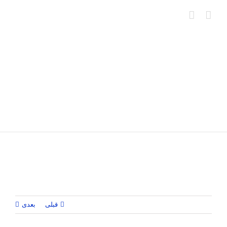
Ski
t
conten
قبلی
بعدی