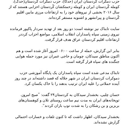
حزب دمکرات کُردستان ایران (حدکا)، حزب دمکرات کردستان(حدک)،
کومله کُردستان ایران و کومله زحمتکشان کُردستان احزابی هستند که از
سال ۲۰۱۶ بخشی از نیروهای خود را به ارتفاعات مرزی مابین اقلیم
کُردستان و پیرانشهر و اشنویه مستقر کرده‌اند.
سایت تابناک نیز نوشته است: دو روز بعد از تهدید سردار پاکپور فرمانده
نیروی زمینی سپاه پاسداران انقلاب اسلامی، مواضع احزاب کرددر
ارتفاعات اقلیم کردستان عراق هدف قرار گرفت.
بنابر این گزارش، حمله از ساعت ۰۶:۰۰ امروز آغاز شده است و هم
اکنون مناطق سیدکان، چومان و حاجی عمران نیز مورد حمله هوایی
جنگنده های سپاه قرار گرفته است.
تابناک مدعی شده است سپاه پاسداران یک پایگاه آموزشی حزب
دموکرات کردستان ایران در شهر جلاله که قصد داشته‌اند در چند روز
آینده حملاتی را علیه ایران ترتیب بدهند را با خاک یکسان کرد.
حسان چلبی، بخشدار سیدکان به کردستان٢۴ گفت: “صبح امروز،
توپخانه‌های ایران به مدت نیم ساعت روستای تلان و کوهستان‌های
بربزین و بن رشکان را به شدت توپ باران کردند”.
بخشدار سیدکان، اظهار داشت که تا کنون تلفات و خسارات احتمالی
گزارش نشده‌اند.