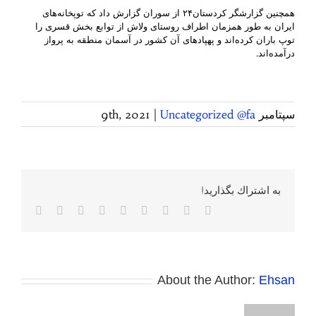
همچنین گزارشگر کردستان٢۴ از سوران گزارش داد که توپخانه‌های
ایران به طور همزمان اطراف روستای ولاش از توابع بخش قسری را
توپ باران کرده‌اند و پهپادهای آن کشور در آسمان منطقه به پرواز
درآمده‌اند.
سپتامبر 9th, 2021
Uncategorized @fa
|
به اشتراك بگذاريد!
Facebook
Twitter
Reddit
LinkedIn
WhatsApp
Tumblr
Vk
Pinterest
پست
الکترونی
About the Author:
Ehsan