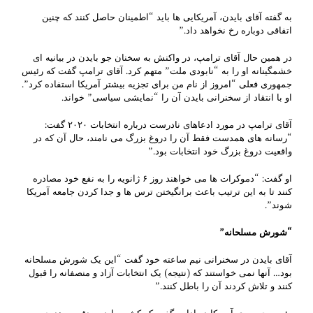
به گفته آقای بایدن، آمریکایی ها باید “اطمینان حاصل کنند که چنین
اتفاقی دوباره رخ نخواهد داد.”
در همین حال آقای ترامپ، در واکنش به سخنان جو بایدن در بیانیه ای
خشمگینانه او را به “نابودی ملت” متهم کرد. آقای ترامپ گفت که رئیس
جمهوری فعلی “امروز از نام من برای تجزیه بیشتر آمریکا استفاده کرد”.
او با انتقاد از سخنرانی بایدن آن را “نمایشی سیاسی” خواند.
آقای ترامپ در مورد ادعاهای نادرست درباره انتخابات ۲۰۲۰ گفت:
“رسانه های همدست فقط آن را دروغ بزرگ می نامند، حال آن که در
واقعیت دروغ بزرگ خود انتخابات بود.”
او گفت: “دموکرات ها می خواهند روز ۶ ژانویه را به نفع خود مصادره
کنند تا به این ترتیب باعث برانگیختن ترس ها و جدا کردن جامعه آمریکا
شوند”.
“شورش مسلحانه”
آقای بایدن در سخنرانی نیم ساعته خود گفت “این یک شورش مسلحانه
بود… آنها نمی خواستند که (نتیجه) یک انتخابات آزاد و منصفانه را قبول
کنند و تلاش کردند آن را باطل کنند.”