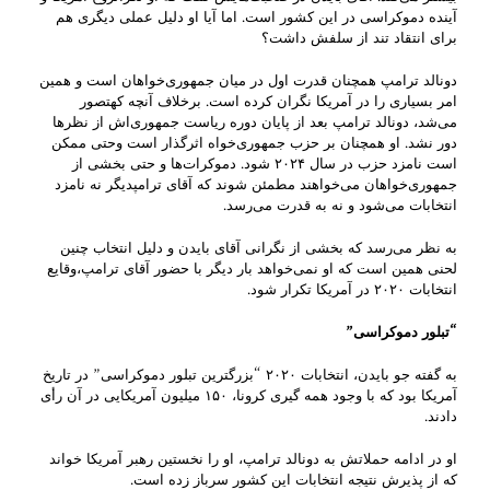
آینده دموکراسی در این کشور است. اما آیا او دلیل عملی دیگری هم
برای انتقاد تند از سلفش داشت؟
دونالد ترامپ همچنان قدرت اول در میان جمهوری‌خواهان است و همین
امر بسیاری را در آمریکا نگران کرده است. برخلاف آنچه کهتصور
می‌شد، دونالد ترامپ بعد از پایان دوره ریاست جمهوری‌اش از نظرها
دور نشد. او همچنان بر حزب جمهوری‌خواه اثرگذار است وحتی ممکن
است نامزد حزب در سال ۲۰۲۴ شود. دموکرات‌ها و حتی بخشی از
جمهوری‌خواهان می‌خواهند مطمئن شوند که آقای ترامپدیگر نه نامزد
انتخابات می‌شود و نه به قدرت می‌رسد.
به نظر می‌رسد که بخشی از نگرانی آقای بایدن و دلیل انتخاب چنین
لحنی همین است که او نمی‌خواهد بار دیگر با حضور آقای ترامپ،وقایع
انتخابات ۲۰۲۰ در آمریکا تکرار شود.
“تبلور دموکراسی”
به گفته جو بایدن، انتخابات ۲۰۲۰ “بزرگترین تبلور دموکراسی” در تاریخ
آمریکا بود که با وجود همه گیری کرونا، ۱۵۰ میلیون آمریکایی در آن رأی
دادند.
او در ادامه حملاتش به دونالد ترامپ، او را نخستین رهبر آمریکا خواند
که از پذیرش نتیجه انتخابات این کشور سرباز زده است.