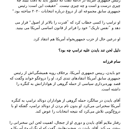
رئیس جمهوری آمریکا در ادامه گفت که کشور باید به دقت ببیند چه
چیزی درست و است و چه چیزی نیست. “حقیقت این است: رئیس
جمهوری سابق مجموعه ای از دروغ درباره انتخابات ۲۰۲۰ ساخته بود.”
او ترامپ را کسی خطاب کرد که “قدرت را بالاتر از اصول” قرار می
دهد و “نفس تاریک” خود را فراتر از قانون اساسی آمریکا می بینید.
او درعین حال از حزب جمهوریخواه آمریکا هم انتقاد کرد.
دلیل لحن تند بایدن علیه ترامپ چه بود؟
سام فرزانه
جو بایدن، رییس جمهوری آمریکا، برخلاف رویه همیشگی‌اش از رئیس
جمهوری سابق آمریکا انتقاد‌های تندی کرد، او را دروغگو خواند وگفت که
قصد بهره‌برداری سیاسی از حمله‌ گروهی از هوادارانش به کنگره را
داشته است.
آقای بایدن در سالگرد حمله گروهی از هواداران دونالد ترامپ به کنگره
آمریکا سخنرانی می‌کرد. او بدون نام بردن از دونالد ترامپ، گفتکه او با
دروغ‌گویی تلاش می‌کرد که نتیجه انتخابات را عوض کند.
رفتار ملایم آقای بایدن و دوری او از جنجال‌، اهمیت لحن این سخنرانی را
بیشتر می‌کند. آقای بایدن در صحبت‌هایش گفت که او نگرانروح آمریکا و