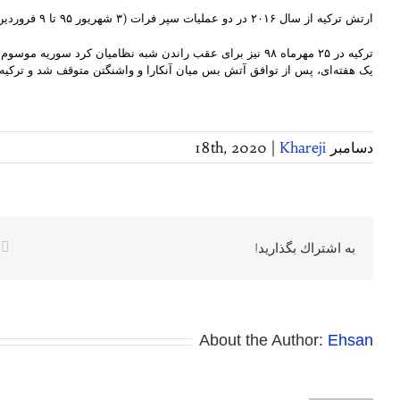
ارتش ترکیه از سال ٢٠١۶ در دو عملیات سپر فرات (۳ شهریور ۹۵ تا ۹ فروردین ۹۶) و عملیات شاخه زیتون (۳۰ دیماه ۹۶ تا ۴ فروردین ۹۷)، چهار هزار کیلومتر از خاک سوریه از جمله عفرین و شهرهای الباب، اعزاز و جرابلس را تصرف کرد.
ترکیه در ۲۵ مهرماه ۹۸ نیز برای عقب راندن شبه نظامیان 
یک هفته‌ای، پس از توافق آتش بس میان آنکارا و واشنگتن متوقف شد و ترکیه به شبه نظامیان کُرد سوریه ۵ روز مهلت داد که تا ع
دسامبر 18th, 2020
Khareji
|
k
به اشتراك بگذاريد!
About the Author:
Ehsan