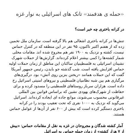
«حمله ی هدفمند» تانک های اسرائیلی به نوار غزه
در کرانه باختری چه خبر است؟
تنش‌ها در کرانه باختری اشغالی هم بالا گرفته است. سازمان ملل تخمین
زده که از هفتم اکتبر تاکنون، ۹۵ نفر در این منطقه که در کنترل حماس
نیست،‌ کشته و نزدیک به ۱۹۰۰ نفر هم مجروح شده اند. مقامات محلی
شمار کشته‌ها را کمی بیشتر اعلام کرده‌اند. گزارش‌ها از حملات شهرک
نشینان اسرائیلی به فلسطینیان ساکنان این مناطق از زمان حملات اولیه
حماس افزایش یافته است. شب گذشته جو بایدن،‌ رئیس جمهور آمریکا
گفت که این حملات همانند «ریختن بنزین روی آتش» بود. درگیری‌های
مرگباری هم بین شبه نظامیان فلسطینی و نیروهای امنیتی اسرائیل رخ
داده است. هزاران سرباز روستاهای فلسطینی را مسدود کرده و برای
حفاظت از شهرک‌های یهودی نشین که براساس قوانین بین المللی
غیرقانونی محسوب می‌شوند، موانع جاده ای ایجاده کرده‌اند. اسرائیل
می‌گوید که نزدیک به ۱۰۰۰ نفری که تحت تعقیب بودند را در کرانه
باختری دستگیر کرده است که بیش از ۶۰۰ نفر از آن‌ها از عوامل حماس
هستند.
آمار کشته شدگان و مجروحان در غزه به نقل از مقامات حماس: «بیش
از
۷
هزار کشته» از زمان حمله حماس به اسرائیل