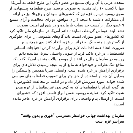
متحده عربی با آن و رای ممتنع دو عضو دیگر، این طرح قطعنامه آمریکا
تنها با کسب ۱۰ رای مثبت، به تصویب نرسید. طرح قطعنامه پیشنهادی از
سوی روسیه درباره غزه نیز که کشورهای سودان و ونزوئلا نیز در ارائه
آن مشارکت داشتند با نتیجه ۴ رای موافق، دو رای مخالفت و آرای ممتنع
۹ عضو دیگر از کسب حد نصاب بازمانده و در شورای امنیت تصویب
نشد. لیندا توماس گرینفلد، نماینده دائم آمریکا در سازمان ملل تاکید کرد
که کشورهای عضو شورای امنیت باید گام‌های ملموسی را برای جلوگیری
از گسترش دامنه جنگ به فراتر از غزه، اتخاذ کنند. وی همچنین بر
ضرورت اتخاذ همه اقدامات لازم برای برآورده کردن احتیاجات انسانی
فلسطینیان در غزه تاکید کرد. از سویی واسیلی نبنزیا، نماینده دائم
روسیه در سازمان ملل در انتقاد از موضع ایالات متحده آمریکا گفت که
منافع تنگ‌نظرانه و خودخواهانه مانع از به نتیجه رسیدن تلاش‌های برای
برقراری آرامش در غزه شده است. واسیلی نبنزیا همچنین واشینگتن را
به‌دلیل آن چه او استفاده از حق وتو برای تصویب قطعنامه‌های سیاسی
شده خواند، مورد سرزنش قرار داد و در ادامه بر مخالفت کشورش با
هر گونه اقدام یا قطعنامه‌ای که به کوچاندن غیرنظامیان از غزه منجر
شود، تاکید کرد. نماینده روسیه ضمن ابراز تاسف افزود که «شورای
امنیت از ارسال پیام واضحی برای برقراری آرامش در غزه عاجز مانده
است».
سازمان بهداشت جهانی خواستار دسترسی “فوری و بدون وقفه”
سراسر غزه است
سازمان بهداشت جهانی گفته است در مرز مصر، تجهیزات آماده به کار