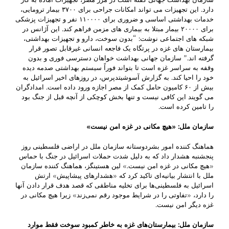
دارد. این تجهیزات می تواند امکانات جراحی برای ۳۷۰۰ بیمار ترومایی،
خدمات بهداشتی اساسی و ضروری برای ۱۱۰۰۰۰ نفر و تجهیزات پزشکی
برای ۲۰۰۰۰ بیمار مبتلا به بیماری های مزمن فراهم کند. این آژانس در
شبکه های اجتماعی نوشت: “بدون سوخت، دارو و تجهیزات بهداشتی،
بیمارستان های غزه در پرتگاه یک فاجعه انسانی غیرقابل تصور قرار
گرفته اند.” سازمان جهانی بهداشت خواهان دسترسی فوری و بدون
وقفه به سراسر غزه است تا بتواند فوراً سیستم بهداشتی صدمه دیده
خود را احیا کند. به گزارش آسوشیتدپرس، در روزهای اخیر اسرائیل به
بیش از ۶۰ کامیون حامل کمک از مصر اجازه ورود داده است. امدادگران
می گویند این کافی نیست و تنها بخش کوچکی از آنچه قبل از جنگ بود
را تامین کرده است.
سازمان ملل: «هیچ مکانی در غزه امن نیست
»
هماهنگ کننده امور بشردوستانه سازمان ملل در اراضی فلسطینی روز
پنجشنبه هشدار داد که به دلیل شدت حملات اسرائیل در جنگ با حماس
«هیچ مکانی در غزه امن نیست.» لین هستینگز، هماهنگ کننده سازمان
ملل با انتشار بیانیه‌ای تاکید کرد که «هشدارهای پیشاپیش» ارتش
اسرائیل به فلسطینی‌ها برای تخلیه مناطقی که قصد هدف قرار دادن آنها
را دارد، «تفاوتی را در شرایط موجود رقم نمی‌زند» زیرا هیچ مکانی در
غزه دیگر امن نیست.
سازمان ملل: بیمارستان‌های غزه به خاطر کمبود سوخت فقط موارد