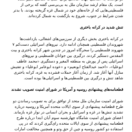
است. یک مقام ارشد سازمان ملل به بی‌بی‌سی گفته که برخی از
فلسطینی‌هایی که از خانه‌های خود در شمال غزه گریخته بودند، با بدتر
شدن شرایط در جنوب، شروع به بازگشت به شمال کرده‌اند.
تنش شدید در کرانه باختری
در کرانه باختری بخش دیگری از سرزمین‌های اشغالی، بازداشت‌ها
شهروندان فلسطینی همچنان ادامه دارد. نیروهای اسرائیلی دست‌کم ۷
شهروند فلسطینی را سحرگاه امروز در چندین شهر کرانه باختری و بیت
المقدس دستگیر کردند. درگیری بین جوانان فلسطینی و نیروهای
اسرائیلی پس از یورش به منطقه المغیر و دستگیری «محمد عاطف
ابوعلیا»، «احمد عبدالفتاح ابونعیم» و «عوده ابوعامر ابوعلیا» و تفتیش
منازل آنها آغاز شد. از زمان آغاز حملات فشرده به غزه، کرانه باختری
شاهد تنش و درگیری بین فلسطینی‌ها و اسرائیلی‌ها بوده است.
قطعنامه‌های پیشنهادی روسیه و آمریکا در شورای امنیت تصویب نشدند
شورای امنیت سازمان ملل متحد از توافق برای به تصویب رساندن دو
طرح قطعنامه پیشنهادی از سوی ایالات متحده آمریکا و روسیه درباره
تشدید تنش‌ها در غزه و اسرائیل و بحران انسانی در نوار غزه بازماند.
اعضای شورای امنیت شامگاه چهارشنبه سوم آبان ابتدا درباره طرح‌
قطعنامه پیشنهادی از سوی ایالات متحده رای‌گیری کردند که در پی
استفاده دو کشور روسیه و چین از حق وتو و همچنین مخالفت امارات