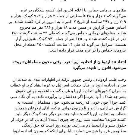
مقامهای درمانی حماس با اعلام آخرین آمار کشته شدگان در غزه
می‌گویند که ۷ هزار و ۲۸ فلسطینی از جمله ۲ هزار و ۹۱۳ کودک،‌ هزار و
۷۰۹ زن و ۳۹۷ سالمند از تاریخ ۷ اکتبر تا به امروز در غزه کشته شدند. بر
اساس همین گزارش در همین مدت ۱۸ هزار و ۴۸۴ نفر هم مجروح
شدند. مقام‌های درمانی حماس می‌گویند که طی ۲۴ ساعت گذشته ۴۸۱
نفر در غزه کشته شدند و ۱۶۵۰ نفر از جمله ۹۴۰ کودک هنوز زیر آوار
هستند. اسرائیل می‌گوید که طی ۲۴ ساعت گذشته ۲۵۰ نقطه از محل
نیروهای حماس را در غزه هدف قرار داده است.
انتقاد تند اردوغان از اتحادیه اروپا: غرب وقتی «خون مسلمانان» ریخته
می‌شود، قانون را نادیده می‌گیرد
رجب طیب اردوغان، رئیس جمهور ترکیه در اظهارات تندی به شدت از
سران اتحادیه اروپا در قبال حملات اسرائیل به غزه انتقاد کرد. او خطاب
به سران کشورهای اتحادیه اروپا و غرب گفت «اعلامیه جهانی حقوق
بشر چه شد؟» آنها [غرب] اگر هدفشان را برآورده نکند، به آن نگاه نمی
کنند. چرا؟ چون خونی که ریخته می‌شود، خون مسلمانان است.» به
گزارش تی‌آر‌تی، رادیو و تلویزیون دولتی ترکیه،‌ آقای اردوغان همچنین
خطاب به اتحادیه اروپا گفت: «باید چند نفر دیگر چند کودک دیگر باید
کشته شوند؟ محاسبه شما روی چه چیزی است؟ آن‌هایی که در حرف از
حقوق بشر و آزادی‌ها دم می‌زنند، نوزده روز است که حق زندگی
مظلومین غزه را هیچ می‌شمارند. آیا برای اینکه کمیسیون اتحادیه اروپا