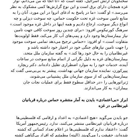
سخنگویان ارتش اسرائیل، گفته است که «تا آنجا که من می‌دانم، نوار
غزه همچنان دارای برق است و این نوع گزارش‌ها کمی مشکوک به نظر
می‌رسد.» او گفت: «ما در پاسخ به ادعای انروا در این مورد، آنان را به
منابع تامین سوخت غزه تحت حکومت حماس، چه سوخت دیزلی و چه
انواع دیگر سوخت، ارجاع دادیم و همه اینها در داخل غزه موجود است.»
سرهنگ کورنیکوس افزود: «برای چندین روز سوخت کافی جهت تامین
نیاز بیمارستان‌ها وجود دارد و پمپ‌‌های آب کار می‌کند، فقط اولویت‌ها
متفاوت است.» او افزود: «حماس ترجیح می‌دهد تمامی سوخت موجود
را جهت تامین نیازهای جنگی خود در اختیار خود داشته باشد و
غیرنظامیان را به حال خود رها کند.» به گفته سازمان ملل متحد،
بیمارستان‌های غزه به دلیل نگرانی از اتمام منابع سوخت در ساعات
آینده، خدمات خود را به موارد اضطراری تقلیل داده‌اند. دکتر ریچارد
پیپرکورن، نماینده سازمان جهانی بهداشت، پیشتر به بی‌بی‌سی گفت که
بیمارستان‌هایی که از سوی سازمان ملل پشتیبانی می‌شوند،
ژنراتورهایی را «در حداقل سطوح فقط برای عملیات نجات جان
بیماران» به کار می‌اندازند.
ابراز «بی‌اعتمادی» بایدن به آمار منتشره حماس درباره قربانیان
غیرنظامی در غزه
جو بایدن می‌گوید «هیچ اعتمادی» به اعداد و ارقامی که فلسطینی‌ها
درباره قربانیان غیرنظامی منتشر می‌کنند، ندارد. رئیس‌جمهور آمریکا
گفت: «اعتقاد ندارم که فلسطینی‌ها در اعلام تعداد کسانی که کشته
شده‌اند، حقیقت را می‌گویند. (البته) مطمئنم که افراد بی‌گناهی کشته