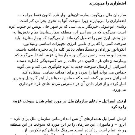
اضطراری را می‌پذیرند
سازمان ملل می‌گوید بیمارستان‌های نوار غزه اکنون فقط مراجعات
اضطراری را می‌پذیرند زیرا سوخت آنها به نحوی بحرانی کم است.
رشدی ابوعلوف، خبرنگار بی‌بی‌سی که در شهر خان یونس در جنوب غزه
است، می‌گوید که در سراسر این منطقه بیمارستان‌ها تمام بخش‌ها به
جز بخش اورژانس‌ را تعطیل کرده‌اند. او می‌گوید که بیمارستان‌ها باید
سوخت کمی را که برای تامین انرژی تجهیزات اساسی ونتیلاتور،
انکوباتور نوزادان و دستگاه‌های دیالیز کلیه دارند ذخیره داشته باشند.
محمد ابو سلمیه، رئیس بزرگترین بیمارستان غزه، الشفا، می‌گوید که
بیمارستان‌های غزه اکنون «در حالت از هم گسیخیتگی کامل» هستند.
اسرائیل از ارسال سوخت جدید به غزه جلوگیری می کند و می گوید
حماس می تواند آنها را بدزدد و برای اهداف نظامی استفاده کند.
اسرائیل همچنین گفته است که حماس صدها هزار لیتر گازوئیل و بنزین
انبار کرده و از قرار دادن آن در دسترس مردم عادی غزه خودداری
می‌ورزد.
ارتش اسرائیل «ادعای سازمان ملل در مورد تمام شدن سوخت غزه»
را رد کرد
ارتش اسرائیل هشدارهای آژانس امدادرسانی سازمان ملل برای غزه –
انروا – و ماموران این سازمان را در این مورد که سوخت در این منطقه
رو به اتمام است رد کرده است. سرهنگ جانانان کورنیکوس، از