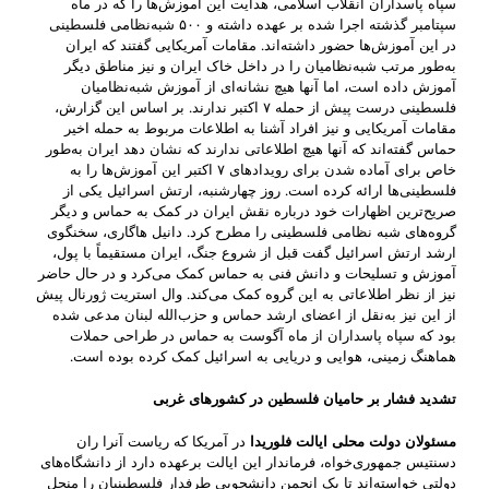
سپاه پاسداران انقلاب اسلامی، هدایت این آموزش‌ها را که در ماه
سپتامبر گذشته اجرا شده بر عهده داشته و ۵۰۰ شبه‌نظامی فلسطینی
در این آموزش‌ها حضور داشته‌اند. مقامات آمریکایی گفتند که ایران
به‌طور مرتب شبه‌نظامیان را در داخل خاک ایران و نیز مناطق دیگر
آموزش داده است، اما آنها هیچ نشانه‌ای از آموزش شبه‌نظامیان
فلسطینی درست پیش از حمله ۷ اکتبر ندارند. بر اساس این گزارش،
مقامات آمریکایی و نیز افراد آشنا به اطلاعات مربوط به حمله اخیر
حماس گفته‌اند که آنها هیچ اطلاعاتی ندارند که نشان دهد ایران به‌طور
خاص برای آماده شدن برای رویدادهای ۷ اکتبر این آموزش‌ها را به
فلسطینی‌ها ارائه کرده است. روز چهارشنبه، ارتش اسرائیل یکی از
صریح‌ترین اظهارات خود درباره نقش ایران در کمک به حماس و دیگر
گروه‌های شبه نظامی فلسطینی را مطرح کرد. دانیل هاگاری، سخنگوی
ارشد ارتش اسرائیل گفت قبل از شروع جنگ، ایران مستقیماً با پول،
آموزش و تسلیحات و دانش فنی به حماس کمک می‌کرد و در حال حاضر
نیز از نظر اطلاعاتی به این گروه کمک می‌کند. وال استریت ژورنال پیش
از این نیز به‌نقل از اعضای ارشد حماس و حزب‌الله لبنان مدعی شده
بود که سپاه پاسداران از ماه آگوست به حماس در طراحی حملات
هماهنگ زمینی، هوایی و دریایی به اسرائیل کمک کرده بوده است.
تشدید فشار بر حامیان فلسطین در کشورهای غربی
مسئولان دولت محلی ایالت فلوریدا
در آمریکا که ریاست آنرا ران
دسنتیس جمهوری‌خواه، فرماندار این ایالت برعهده دارد از دانشگاه‌های
دولتی خواسته‌اند تا یک انجمن دانشجویی طرفدار فلسطینیان را منحل