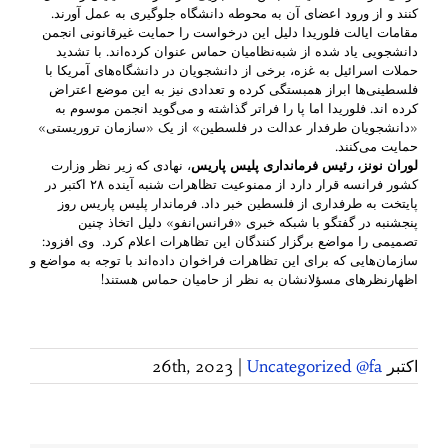
کنند و از ورود اعضای آن به محوطه دانشگاه جلوگیری به عمل‌ آورند.
مقامات ایالت فلوریدا دلیل این درخواست را حمایت غیرقانونی انجمن
دانشجویی یاد شده از شبه‌نظامیان حماس عنوان کرده‌اند. با تشدید
حملات اسرائیل به غزه، برخی از دانشجویان در دانشگاه‌های آمریکا با
فلسطینی‌ها ابراز همبستگی کرده‌ و تعدادی نیز به این موضع اعتراض
کرده اند. فلوریدا اما پا را فراتر گذاشته و می‌گوید انجمن موسوم به
«دانشجویان طرفدار عدالت در فلسطین» از یک «سازمان تروریستی»
حمایت می‌کنند.
لوران نونز، رئیس فرمانداری پلیس پاریس
،‌ نهادی که زیر نظر وزارت
کشور فرانسه قرار دارد از ممنوعیت تظاهرات شنبه آینده ۲۸ اکتبر در
پایتخت به طرفداری از فلسطین خبر داد. فرماندار پلیس پاریس روز
پنجشنبه در گفتگو با شبکه خبری «فرانس‌انفو» دلیل اتخاذ چنین
تصمیمی را مواضع برگزار کنندگان این تظاهرات اعلام کرد. وی افزود:
سازمان‌هایی که برای این تظاهرات فراخوان داده‌اند با توجه به مواضع و
اظهارنظر‌های مسؤلانشان به نظر از حامیان حماس هستند!
اکتبر 26th, 2023
Uncategorized @fa
|