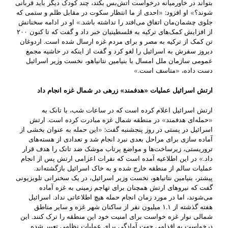
بتواند در خاورمیانه درخواست آتش‌بس بکند، چند کودک دیگر باید قربانی
شوند؟» او افزود: «احدی از ما انتظار سکوت در مقابل ظلم و ستمی که
جلوی چشمان‌مان اتفاق می‌افتد را نداشته باشد.» او در ادامه سخنانش
از افزایش کمک‌های ترکیه به فلسطینیان خبر داد و گفت که تا کنون ۲۰۰
تن کمک از ترکیه به مصر و برای مردم غزه ارسال شده است. اردوغان
دیروز سفرش به اسرائیل را لغو کرد و گفت از اینکه در حاشیه مجمع
عمومی سازمان ملل امسال با بنیامین نتانیاهو، نخست وزیر اسرائیل
دست داده،‌ «متاسف است.»
ارتش اسرائیل عملیات «هدفمند» زرهی در شمال غزه انجام داد
ارتش اسرائیل اعلام کرده است که در ساعات شب، با تانک به
«حمله‌ای هدفمند» در منطقه شمال غزه مبادرت کرده است. ارتش
اسرائیل در پستی در روز پنجشنبه گفت: «این حمله به عنوان بخشی از
آماده سازی برای مراحل بعدی نبرد انجام شد و تعدادی از هسته‌های
تروریستی، زیرساخت‌ها و مواضع پرتاب موشک ضد تانک را هدف قرار
داد.» در این اطلاعیه آمده است که نفرات اعزامی ارتش پس از انجام
عملیات سالم از منطقه خارج شده و به خاک اسرائیل بازگشته‌اند.
پیشتر، بنیامین نتانیاهو، نخست وزیر اسرائیل، در یک سخنرانی تلویزیونی
گفت که نیروهای ارتش همچنان برای تهاجم زمینی به غزه آماده
می‌شوند، اما در مورد زمان انجام حمله هیچ اطلاعاتی نداد. اسرائیل
هفته گذشته از ۱.۱ میلیون نفر از ساکنان شهر غزه و سایر مناطق
شمالی نوار غزه خواست برای امنیت خود این منطقه را ترک کنند. این
درخواست به اقدامی جهت آمادگی برای عملیات نظامی تعبیر شده