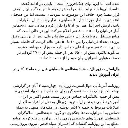
شده اند، اما این،‌ بهای جنگ‌افروزی است»! بایدن در ادامه گفت:
«اسرائیلی‌ها باید نهایت دقت را به خرج دهند تا تنها جنگجویان را هدف
قرار دهند؛ چون خلاف این موضوع، به سودشان نیست. اما من همچنان
اعتمادی به آمار مورد اشاره فلسطینی‌ها ندارم.» به دنبال اظهارات
بایدن ارتش اسرائیل هم این ادعا را تکرار کرد و مدعی شد: ««حماس
آمار قربانیان را ۵۰۰ تا ۸۰۰ نفر اعلام می‌کند؛‌ این در حالی است که
منابع مستقل،‌ روزنامه‌نگاران و حتی سازمان ملل، پس از بررسی دقیق
پرونده، تعداد قربانیان را بین ۱۰ تا ۵۰ نفر اعلام کردند،‌ که فاصله بسیار
زیادی با ۵۰۰ نفر مورد ادعای حماس دارد.»» وزارت بهداشت غزه،
می‌گوید تاکنون بیش از ۶۵۰۰ نفر، از جمله بیش از ۲۷۰۰ کودک، در
حملات هوایی اسرائیل جان خود را از دست داده‌اند.
وال‌استریت ژورنال:
۵۰۰
شبه‌نظامی فلسطینی قبل از حمله
۷
اکتبر در
ایران آموزش دیدند
روزنامه آمریکایی «وال‌استریت ژورنال»، چهارشنبه ۳ آبان در گزارشی
نوشت که نزدیک به ۵۰۰ عضو گروه‌های «حماس» و «جهاد اسلامی»
پیش از حمله غافلگیرانه حماس در روز شنبه، هفتم اکتبر در ایران
آموزش نظامی دیدند. وال‌استریت ژورنال به نقل از افراد مطلع از
اطلاعات مربوط به حمله ۷ اکتبر نوشته، در هفته‌های منتهی به حمله
حماس به اسرائیل، صدها جنگجوی دو گروه شبه‌نظامی اسلام‌گرای
فلسطینی آموزش‌های تخصصی رزمی را در ایران دریافت کردند. منابع
مطلع به این روزنامه گفته‌اند که افسران سپاه قدس، نیروی برون‌زمینی