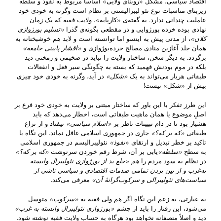
اقتصاد سیاسی، مشکل «روبنای ولایی» اساساً مربوط به نفوذ و سلطه
زیربنای مناسبات نوع نئو لیبرالیستی بر نظام است وگرنه به خودی خود
عاملیت چندانی ندارد. به گفته‌ی «کارپایه»، ولایت فقیه که یک زمان
نهادی بوده خرده بورژوایی و در مقطعی بگونه‌ی گذرا
«تسلیم بورژوازی
کلان
»
، از مدتی پیش به اینسو اما توانسته است و لابد هم خوشبخنانه به
همان جلد آغازین منادی مصالح خرده‌بوژوازی و
«اقشار پایینی جامعه»
برگردد. به دیگر سخن، ساختار ولایت را نباید در ضخیمی و زمختی‌ دید
بلکه در موم بودنش فهمید که بسته به چگونگی سیر فعل و انفعالات
طبقاتی هربار می‌تواند به یک
«شکل»
در ‌آید، وگرنه به خودی خود چیزی
بیش از «شکل» نیست!
این طرز تفکر با این باور که ساختار مبتنی بر ولایت به خودی خود فرع بر
اصلِ موضوع یا همان ماهیت طبقاتی است، اخطار می‌دهد که ‌باید
هشیار بود تا در دام تبیینات ناظر بر
«اسلام سیاسی»
نیفتاد و از نزاع
طبقاتی
«که بر که؟»
جاری در جمهوری اسلامی غافل نماند. این نگاه با
تاکید بر خطر تبدیل و ارتقای «
نفوذ
»
نئولیبرالیسم در جمهوری اسلامی
به سطح
«سلطه»
یابی بر آن، شرط رقم خوردن سرنوشت
«که بر که؟»
در نظام به سود مردم را
هم «خلع ید از بورژوازی نئولیبرال وابسته
به‌غرب و از بین بردن تمامی صدمات اقتصادی و سیاسی ناشی از
سیاست‌های نئولیبرالی و سرکوب‌گرانهٔ آن
»
معرفی می‌کند.
به عبارتی، به زعم این نگاه اگر هم ولی فقیه به
«سرکوب»
متوسل
می‌شود، این رفتار را باید از چشم
«
بورژوازی
نئولیبرال وابسته به
‌غرب»
دید و اصلاً منصفانه نخواهد بود هرگاه به حساب ولایت فقیه نوشته شود.