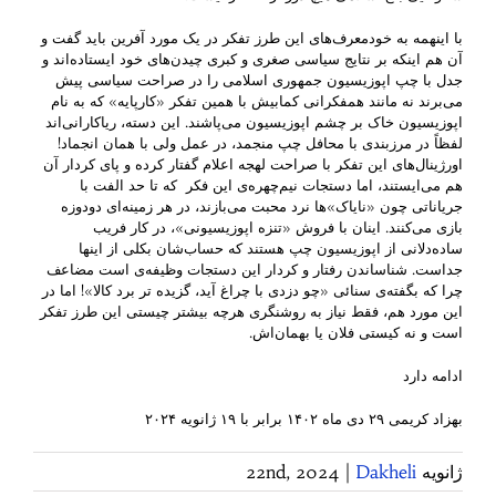
با اینهمه به خودمعرف‌های این طرز تفکر در یک مورد آفرین باید گفت و
آن هم اینکه بر نتایج سیاسی صغری و کبری چیدن‌های خود ایستاده‌اند و
جدل با چپ اپوزیسیون جمهوری اسلامی را در صراحت سیاسی پیش
می‌برند نه مانند همفکرانی کمابیش با همین تفکر «کارپایه» که به نام
اپوزیسیون خاک بر چشم اپوزیسیون می‌پاشند. این دسته، ریاکارانی‌اند
لفظاً در مرزبندی با محافل چپ منجمد، در عمل ولی با همان انجماد!
اورژینال‌های این تفکر با صراحت لهجه اعلام گفتار کرده و پای کردار آن
هم می‌ایستند، اما دستجات نیم‌چهره‌ی این فکر که تا حد الفت با
جریاناتی چون «نایاک»ها نرد محبت می‌بازند، در هر زمینه‌ای دودوزه
بازی می‌کنند. اینان با فروش «تنزه اپوزیسیونی»، در کار فریب
ساده‌دلانی از اپوزیسیون چپ هستند که حساب‌شان بکلی از اینها
جداست‌. شناساندن رفتار و کردار این دستجات وظیفه‌ی است مضاعف
چرا که بگفته‌ی سنائی «چو دزدی با چراغ آید، گزیده تر برد کالا»! اما در
این مورد هم، فقط نیاز به روشنگری هرچه بیشتر چیستی این طرز تفکر
است و نه کیستی فلان یا بهمان‌اش.
ادامه دارد
بهزاد کریمی ۲۹ دی ماه ۱۴۰۲ برابر با ۱۹ ژانویه ۲۰۲۴
ژانویه 22nd, 2024
Dakheli
|