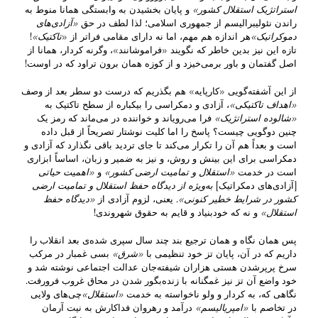
استراتژیک استقلال کشور
»
و پایان بخشیدن به وابستگی همانا منوط به
راندن نئولیبرالیسم از جمهوری اسلامی؛ لذا لطف در حق
«آزادی‌های
دموکراتیک
»
هر اندازه هم مهم، اما نه دارای مقامی فراتر از «
تاکتیک
»
!
تازه این نیز بدین خاطر که نگویند «فراموشانند»، وگرنه کردار، همانا از
اصل گفتمان و باور برمی‌خیزد و از کوزه همان برون تراود که‌‌ در اوست!
از این آشفته‌گویی «کارپایه» هم بگذریم که درست دو سطر بعد از وصف
«اهداف تاکتیکی»
، آزادی و دمکراسی را بیکباره از سطح تاکتیک به
«شالوده استراتژیک»
فرا می‌رویاند و خواننده در می‌ماند که رمز یک
چنین دوگویی چیست‌؟ پاسخ را اما کلیت نوشتار تصریحاً از قبل داده
است و بعداً هم آن را تکرار می‌کند تا جای تردید باقی نگذارد که آزادی و
دمکراسی برای این بینش و روش، و نیز به ضمیر و زبان، اساساً ابزاری
است در خدمت
«استقلال و تمامیت ارضی کشور
»
و
«
اهمیت حیاتی
[آزادی‌های دمکراتیک]
به‌ویژه از دیدگاه حفظ استقلال و تمامیت ارضی
کشور
در شرایط خطیر کنونی
»
. یعنی، لزوم آزادی از
«دیدگاه حفظ
استقلال»
و نه که خودبنیاد و قایم به حقوق شهروندی!
پس همان نگاه و همان ترجیع بند چند سال سپری شده‌ی بعد انقلاب را
داریم که در آن، پایان تز ‌خود تنظیمی با
«شرق»
بسی غمبار در مرکب
سرخ پرپرشدن هستی هزاران شیفته‌جان عدالت اجتماعی نوشته شد و
خود واضع آن تز نیز غمگنانه با زنده‌بگور شدن در محاق غروب فرورفت.
نگاهی که، به کردار و ولو ناخواسته به خدمت
«استقلال»
چی‌های ولایی
در تخاصم با
«امپریالیسم»
درآمد و رهروان فداکارش به نیت آرمان