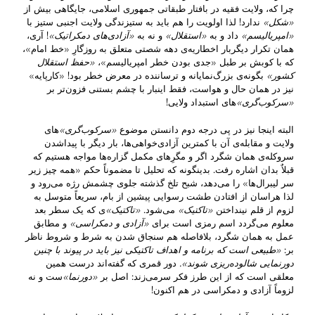
چرا که، ولایت فقیه در بافتار طبقاتی جمهوری اسلامی، جایگاهی بیش از
«شکل»
ندارد! لذا اولویت را هم باید به ستیزندگی ولایت اجنبی ‌ستیز با
«امپریالیسم»
داد و به
«استقلال»
و نه به
«آزادی‌های دمکراتیک»
! آری،
همان تکرار دیگربار اخطاریه‌ی دهه شصتی متعلق به روزگارِ «خط امام»،
که با کوبش بر طبل «جدی بودن خطر امپریالیسم»،
«حفظ استقلال
کشور»
بگونه‌ی بزرگ‌نمایانه و ترساننده در معرض خطر بود! «کارپایه»
نیز در همان حال و هواست، فقط اینبار با چشم بستنی فزون‌تر بر
«سرکوب‌گری»
های استبداد ولایی!
البته اینجا نیز در پی درجه دوم دانستن موضوع
«سرکوب‌گری»
های
ولایت و مقابله‌ی آن با کمترین آزادی‌خواهی‌ها، بار دیگر با پیداشدن
سروکله‌ی همان شگرد اگر و مگرِهای مکمل گزاره‌ها مواجه هستیم که
قبلاٌ بدان اشاره رفت. بدینگونه که تحلیل تا مضموناً حکم «همه چیز زیر
سر لیبرال‌ها» را می‌دهد، شبح تلخ گذشته جلوی چشمش رژه می‌رود و
لذا هراسان از افتادن طشت رسوایی پیشین از بام، سریعاً متوسل به
لزوم از قلم نینداختن
«تاکتیک»
می‌شود.
«تاکتیک»
ی که یک سطر بعد
معلوم می‌گردد اسم رمزی است برای
«آزادی و دمکراسی»
و مطابق
عمل به همان شگرد، بلافاصله هم سنجاق شدن به شرط‌ و شروط ناظر
بر‌‌:
«طبیعی است که برنامه و اهداف تاکتیکی نیز باید در پیوند با چنین
دورنمایی شالوده‌ریزی شوند».
دور قمری که گفته‌اند درست همین
معلقی است که از این طرز فکر سرمی‌زند: اصل بر
«
دورنما
»
ست و نه
لزوماً آزادی و دمکراسی در هم اکنون!