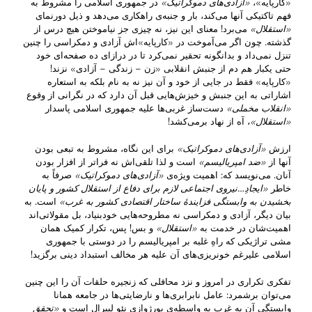
«کارپایه»،
«آزادی‌های دموکراتیک»
در جمهوری اسلامی را مشروط به
فهم تاکتیکی آنها می‌کند، بار و جنبه‌ی راهکاری می‌دهد و ذیل دورنمای
«استقلال»
می‌برد! معنای این نیز، نه چیزی جز نیاموختن هیچ درس از
گذشته. چون اگر می‌آموخت در «کارپایه»‌اش آزادی و دمکراسی را چنین
تنزل نمی‌داد و بدانگونه تحقیر نمی‌کرد تا در درازای ده صفحه‌ا‌ی خود
حتی یکبار هم دم از جنبش انقلابی «زن – زندگی – آزادی» نزند!
«کارپایه» فقط در جایی از خود و آن نیز نه به نام بلکه به استعاره
اشاراتی به این جنبش و خیزش‌هایی قبل آن دارد که در نگرانی از وقوع
«
انقلاب مخملی
»
دست‌ساز غربی‌ها علیه جمهوری اسلامی پاسدار
«استقلال»
، آه از نهاد برمی‌کشد!
‌ارزش
«آزادی‌های دموکراتیک»
برای این نگاه، مشروط به تبعی بودن
آنها از
«ضد امپریالیسم»
است و لذا تلقی‌اش نه فراتر از افزار بودن
آنان‌. می‌نویسد که: اهمیت ویژه‌ی
«آزادی‌های دموکراتیک»
صرفاً به
خاطر
«ایجادِ…نیروی اجتماعی لازم برای دفاع از استقلال کشور و پایان
بخشیدن به وابستگی فزایندهٔ ساختار اقتصادی کشور به غرب
»
است. به
بیان دیگر، آزادی و دمکراسی نه مطروحه‌هایی خودبنیاد، بل مقولاتی‌اند‌
اهمیت‌شان در خدمت به
«استقلال»
و بس! پس، تکرار کمیک همان
مشی تراژیکی که راهِ غلبه بر امپریالیسم را در دوستی با جمهوری
اسلامی علیرغم خونریزی‌های آن علیه هر مخالف استبداد دینی برگزید!
تفکری تکراری در امروز و نزد محافلی که زنجیره‌ حلقات آن را‌ این چنین
می‌توان برشمرد: عامل نابرابری‌ها و نارضایتی‌ها در جامعه همانا
وابستگی آن به غرب به واسطه‌ی بورژوازی نئو لیبرال است و
«
تحقق