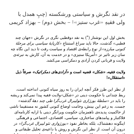
در نقد نگرش و سیاستی ورشکسته (چپِ همدل با
ولی فقیهِ‌ «غرب ستیز»! – بخش دوم) – بهزاد کریمی
بخش اول این نوشتار (*) به نقد دوقطبی‌ نگری در نگرش «جهان چند
قطبی» گذشت، حالا باید سراغ استنتاجِ
«
کارپایهٔ سیاسی برای مرحلهٔ
‌کنونی مبارزه
»
از نوع رابطه‌ی اقتصاد و سیاست رفت تا دید این نگاه چه
سان زیر تاثیر تز «آمریکا ستیزی» و در خدمت به آن، کارش به تبرئه‌ی
ولایت و قربانی کردن آزادی و دمکراسی می‌کشد.
ولایت فقیه
،
«
شکل
»
قضیه است و
«آزادی‌های دمکراتیک»
صرفاً ذیل
«
استقلال
»
!
از نظر این طرز فکر آنچه ایران را به روز سیاه کنونی انداخته است،
ربط چندانی با حکومت دینی در
«
شکل
»
ولایت فقیه پیدا ‌نمی‌کند و ریشه‌
را باید در
«
سلطهٔ بورژازی نئولیبرال غرب‌گرا طی چند دههٔ گذشته
»
جست. به زعم این بینش، وخامت اوضاع کنونی کشور نه مستقیما ناشی
از حاکمیت پدیده‌ی ناهمزمان حکومت ویرانگر دینی با ارایه کارنامه‌ا‌ی
فلاکتبار و پیامدهای ساختاری، سیاسی، اقتصادی، اجتماعی و فرهنگی
اینگونه دهشتناک، بلکه بخاطر نفوذ
«بورژوازی نئو لیبرال غرب‌گرا»
در
درون آن است. از نظر این نگرش و روش با داعیه‌ی تحلیل طبقاتی و