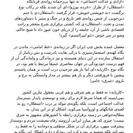
«آزادی و عدالت اجتماعی» نه تنها بی‌رحمانه روانه‌ی قربانگاه
«استقلال»
از طراز
«خرده بورژوا»
ای آن شدند بلکه در رکاب نوع
برگشت
«به خویشتن خویش
»
قرار گرفتند.
«استقلال
»
ی با جنم
دین‌خویی، از جنس روانه‌ی قعر تاریخ و در جنگ و ستیز با دستاوردهای
تمدن و تجدد.
«
استقلال
»
ی که، کشتی‌ برقراری شرع متحجر و رانت
اقتصادی ناشی از آن، جامعه را از دریای خون عبور داد تا شیخ حاکم،
وضو در سر حوض
«نئو لیبرالیسم»
گیرد!
معضل عمده بخش چپ ایران اگر در زمانه‌ی «خط امامی»، ماندن در
نگاه کهنه‌ی استعمارستیزی با درکی بغایت نادرست و بس زیانبار از
استقلال سازنده در این دنیای همبسته و نیز درماندگی و واماندگی آن از
فهم درست خودبودگی در جهان معاصری عمیقاً مرتبط با هم بود، در
نگاه نوع «کارپایه»‌ای اما باز هم چرخیدن درب است بر همان پاشنه‌ی
پیشین با‌ فرورفتنی دیگر و باز هم بیشتر در مدار وابستگی به برج و
باروی
«شرق
»
حامی!
«کارپایه» نه فقط بر هم شرقی و هم غربی معقول نیازین کشور
نمی‌ایستد که همانا شرط لازم برای رشد و توسعه‌ی پایدار بسترساز
عدالت اجتماعی است، بلکه بگونه‌ی موکد بر درب
«استقلال»
رو به
کعبه‌ی شانگهای و اوروآسیا می‌کوبد. اشکال او در این پندار، به
مطالبه‌‌‌‌خواهی در زمینه برقراری رابطه با کشورهای مشهور به شرق
نیست؛ چیزی که، هر مبارز ایرانی آرزومند رفاه معیشت مردم و دوستدار
پیشرفت میهن، برقراری آن در شکل منطقی‌ و دوجانبه را نه فقط رد
نمی‌کند بلکه توصیه بر بود و کرد این روی‌کرد دارد. اشکال این نگاه به