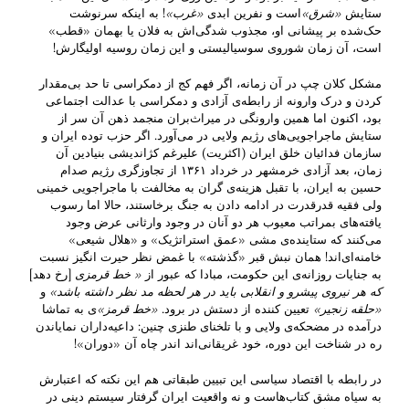
ستایش
«شرق»
است و نفرین ابدی
«غرب»
! به اینکه سرنوشت
حک‌شده بر پیشانی‌ او، مجذوب شدگی‌اش به فلان یا بهمان «قطب»
است، آن زمان شوروی سوسیالیستی و این زمان روسیه اولیگارش!
مشکل کلان چپ در آن زمانه، اگر فهم کج از دمکراسی تا حد بی‌مقدار
کردن و درک وارونه‌ از رابطه‌ی آزادی و دمکراسی با عدالت اجتماعی
بود، اکنون اما همین وارونگی در میراث‌بران منجمد ذهن آن سر از
ستایش ماجراجویی‌های رژیم ولایی در می‌آورد. اگر حزب توده ایران و
سازمان فدائیان خلق ایران (اکثریت) علیرغم کژاندیشی بنیادین آن
زمان‌، بعد آزادی خرمشهر در خرداد ۱۳۶۱ از تجاوزگری رژیم صدام
حسین به ایران، با تقبل هزینه‌‌‌ی گران به مخالفت با ماجراجویی خمینی
ولی فقیه قدرقدرت در ادامه‌ دادن به جنگ برخاستند، حالا اما رسوب
یافته‌های بمراتب معیوب هر دو آنان در وجود وارثانی عرض وجود
می‌کنند که ستاینده‌ی مشی «عمق استراتژیک» و «هلال شیعی»
خامنه‌ای‌اند! همان نبش قبر «گذشته» با غمض نظر حیرت انگیز نسبت
به جنایات روزانه‌‌ی این حکومت، مبادا که عبور از
« خط قرمزی
[رخ دهد]
که هر نیروی پیشرو و انقلابی باید در هر لحظه مد نظر داشته باشد»
و
«حلقه‌‌ زنجیر»
تعیین کننده از دستش در برود.
«خط قرمز»
ی به تماشا
درآمده در مضحکه‌ی ولایی و با تلخنای طنزی چنین: داعیه‌‌داران نمایاندن
ره در شناخت این دوره، خود غریقانی‌اند اندر چاه آن «دوران»‌!
در رابطه با اقتصاد سیاسی این تبیین طبقاتی هم این نکته که اعتبارش
به سیاه مشق کتاب‌هاست و نه واقعیت ایران گرفتار سیستم دینی در