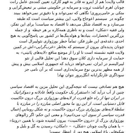
قالب ولایت! هم از اینرو نه قادر به فهم کارکرد تعیین کننده‌ی عامل رانت
چونان اهرم انباشت ثروت و سرمایه در حکومتی مبتنی بر تبعیض‌گرایی و
متکی بر حامی‌پروری! نگاهی که نمی‌تواند و یا دقیق‌تر نمی‌خواهد ببیند
چگونه در سیستم اعوجاج ولایی، این بیشتر سیاست است که طبقه
می‌سازد و به اقتصاد شکل می‌دهد تا اقتصاد به سیاست! برای این تفکر،
ولی فقیه
«
شکل
»
است و نه ناظری همه‌کاره بر هر حیطه و از جمله
بزرگترین انحصارات، بنیادها و هولدینگ‌ها در کشور بی پاسخ‌گویی به هیچ
احدی. دغدغه‌ی این طرز فکر، تماماً خطر بورژوازی نئولیبرال است
چونان پدیده‌ای بیرون از سیستم که بخاطر
«غرب‌گرایی»
‌اش در کمین
ولایت فقیه نشسته است تا او را از موضع منافع
«لایه‌های پائینی»
به
حمایت از سرمایه داری کلان سوق دهد! این تحلیل قالبی از نئو
لیبرالیسم در ایران، نمی‌خواهد دریابد که جمهوری اسلامی بیش و پیش
از همه مظهر بدترین نوع سرمایه‌داری است که بر آن نامی جز
سوداگری غارتگرایانه انگل‌پرور نتوان نهاد!
هیچ هم تصادفی نیست که نتیجه‌گیری این تحلیل مزین به اقتصاد سیاسی
چنین از آب درآید که:
«استقرار یک حکومت واقعاً عادلانه و دموکراتیک
در ایران تنها از راه خلع قدرت از لایه‌های بورژوازی بزرگ درون حاکمیت
قابل دستیابی است. از این رو، ما محور اصلی مبارزه را در مبارزه با
سلطهٔ لایه‌های بورژوازی بزرگ درون حاکمیت، و نه شکل روبناییِ اِعمال
قدرت سیاسی از سوی آن، می‌دانیم
»!
و معنی این حکم: اگر زالوهای
بورژوازی بزرگ از
«درون حاکمیت»
بیرون کشیده شود، با همین
«روبنا»
– یا همان ولایت چونان
«شکل»
–
«امکان»
رسیدن به گل و بلبل و
شکوفایی باغ اسلامی هیچ دور از انتظار نیست!