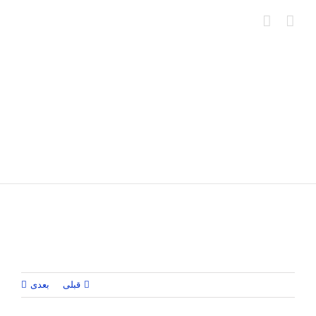
Ski
t
conten
قبلی
بعدی