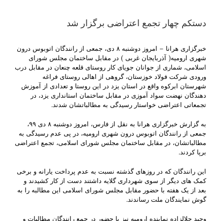
دستکم چهار تجمع اعتراضی برگزار شد
خبرگزاری هرانا – امروز دوشنبه ۸ دی، جمعی از رانندگان اتوبوس درون
شهری ارومیه( آذربایجان غربی ) در مقابل ساختمان مجلس شورای
اسلامی، شماری از جوانان جویای کار روستای قلعه چنعان در مقابل درب
ورودی شرکت فولاد خوزستان، گروهی از اهالی روستای فراغه
شهرستان ابرکوه واقع در استان یزد در این روستا و تعدادی از آموزش
دهندگان نهضت سواد آموزی در مقابل ساختمان استانداری یزد، در
تجمعاتی اعتراضی خواستار رسیدگی به مطالباتشان شدند.
به گزارش خبرگزاری هرانا به نقل از فارس، امروز دوشنبه ۸ دی ۹۹،
جمعی از رانندگان اتوبوس درون شهری ارومیه، در پی عدم رسیدگی به
مطالباتشان، در مقابل ساختمان مجلس شورای اسلامی، تجمع اعتراضی
برپا کردند.
این رانندگان که در روزهای گذشته نسبت به عدم پرداخت یارانه و برخی
کمک های دیگر از سوی شهرداری گلایه داشتند دست از کار کشیدند و
بعد از یک هفته با حضور مقابل مجلس شورای اسلامی این مطالبه را به
گوش نمایندگان ملت رساندند.
وحید جلالزاده نماینده ارومیه نیز با حضور در جمع رانندگان مطالبات و