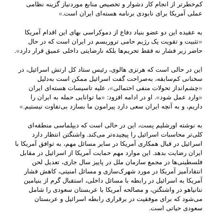
کم‌‌خطرتر از انجام کار دشوار و تخصیص منابع موردنیاز گزینه نظامی
عملی آمریکا برای نابودی برنامه هسته‌ای ایران است.»
به عقیده این دو عضو بنیاد دفاع از دموکراسی بهای این اقدام آمریکا
«تثبیت و تقویت یک رژیم حامی تروریسم در ایران است که در حال
حاضر زیر فشار نه فقط تحریم‌ها بلکه نارضایتی داخلی عمیق قرار دارد».
این در حالی است که هرتزی هالوی، رئیس ستاد کل ارتش اسرائیل، در
سخنانی کم‌سابقه، به‌صراحت گفت اسرائیل ممکن است به‌دلیل
«چشم‌انداز تحولات منفی احتمالی»، علیه تاسیسات هسته‌ای ایران
«وارد عمل شود». او در ادامه افزود: «ما توانایی حمله به ایران را
داریم، و به آنچه ایران سعی دارد پیرامون ما بسازد بی‌تفاوت نیستیم.»
به نوشته اورشلیم پست، این در حالی است که دیپلماسی منطقه‌ای
کلی‌تر محاسبات اسرائیل را پیچیده‌تر می‌کند. واشنگتن انتظار دارد
اسرائیل در قبال همکاری آمریکا در سایر مسائل مهم، به توافق آمریکا با
ایران رضایت بدهد. این موارد مهم حمایت آمریکا از اسرائیل در مقابل
فلسطینی‌ها در مجمع‌ سازمان ملل در پاییز سال جاری، تعدیل لحن
انتقادآمیز آمریکا در مورد شهرک‌سازی و مسائل امنیتی، کاهش فشار
آمریکا به اسرائیل در رابطه با مسائل داخلی، استقبال گرم از بنیامین
نتانیاهو در واشنگتن، و مصالحه آمریکا با عربستان سعودی را شامل
می‌شود که برای موفقیت در برقراری رابطه اسرائیل و عربستان
سعودی حیاتی است.