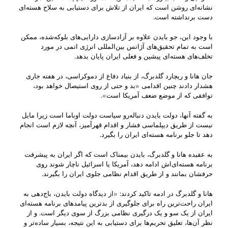
نشانه‌ای روشن است که ایران از تلاش برای دستیابی به سلاح هسته‌ای
دست برنداشته است.
با وجود این، جو بایدن علاوه بر آزاد‌سازی دارایی‌های بلوکه‌شده، ممکن
است به تمام تحقیق‌های آژانس بین‌المللی انرژی اتمی در مورد
تخلف‌های هسته‌ای پیشین و فعلی ایران پایان بدهد.
جان هانا و ریچارد گلدبرگ، از بنیاد دفاع از دموکراسی، در هفته جاری
هشدار دادند چنین اقدامی «بد و حتی از روی استیصال خواهد بود،
توافقی که از موضع ضعف آمریکا است».
به گفته آنها، دولت بایدن دنباله‌رو سیاست دولت اوباما است زیرا مایل
نیست از طریق دیپلماسی فشار و اقدام قهرآمیز، آنچه لازم است انجام
دهد تا جلو برنامه هسته‌ای ایران را بگیرد.
به عقیده هانا و گلدبرگ، بایدن بیمناک است که اگر ایران به پیشرفت
برنامه هسته‌ای‌اش ادامه دهد، آمریکا یا اسرائیل ناچار شوند روی
حرفشان بمانند و از طریق اقدام نظامی جلوی ایران را بگیرند.
هانا و گلدبرگ در ادمه تاکید کردند: «از دیدگاه دولت بایدن، باج‌دهی به
ایران راحت‌ترین راه برای جلوگیری از بدترین پیامدهای برنامه هسته‌ای
ایران از یک سو و یک درگیری نظامی بزرگ از سوی دیگر است. و از
نظر آن‌ها، تعلیق تحریم‌ها برای دستیابی به این نتیجه، بسیار ساده‌تر و