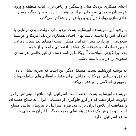
احیای همکاری نزدیک میان واشنگتن و ریاض برای ثبات منطقه و ورود
عربستان سعودی به پیمان ابراهیم اهمیت دارد. به بیان دیگر، مسیر
عادی‌سازی روابط تل‌آویو و ریاض از واشنگتن می‌گذرد.
با وجود این، نویسنده اورشلیم پست تردید دارد دولت بایدن توانایی یا
آمادگی‌اش را داشته باشد بهای احیای همکاری نزدیک آمریکا و عربستان
سعودی را بپردازد، چنین اقدامی ممکن است امضای یک پیمان دفاعی،
تامین تسلیحات پیشرفته، یک توافق اقتصادی جامع، و از همه
بحث‌برانگیزتر، موافقت آمریکا با برنامه هسته‌ای غیرنظامی عربستان
سعودی را در پی داشته باشد.
به نوشته اورشلیم پست، مشکل دیگر این است که تجربه نشان داده
توافق و تسلیم آمریکا در مقابل ایران فقط جاه‌طلبی‌های سلطه‌جویانه
جمهوری اسلامی را بیشتر می‌کند.
نویسنده اورشلیم پست معتقد است اسرائیل باید منافع امنیتی‌اش را در
اولویت قرار دهد، که در گرو جلوگیری از دستیابی ایران به سلاح هسته‌ای
و ممانعت از تلاش‌ ایران برای محاصره اسرائیل با نیروهای نیابتی مسلح
است، و پذیرش یک توافق هسته‌ای مخرب دیگر با ایران سنخیتی با
منافع اسرائیل ندارد.
+