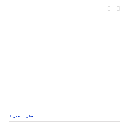
Ski
t
conten
قبلی
بعدی