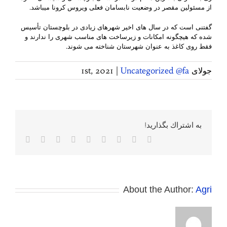
از مسئولین مقصر در وضعیت نابسامان فعلی ویروس کرونا میباشد.
گفتنی است که در سال های اخیر شهرهای زیادی در بلوچستان تأسیس
شده که هيچگونه امکانات و زیرساخت های مناسب شهری را ندارند و
فقط روی کاغذ به عنوان شهرستان شناخته می شوند.
جولای 1st, 2021
Uncategorized @fa
|
به اشتراك بگذاريد!
Facebook
Twitter
Reddit
LinkedIn
WhatsApp
Tumblr
Vk
Pinterest
پست
الکترونی
About the Author:
Agri