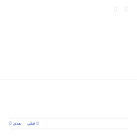
Ski
t
conten
قبلی
بعدی