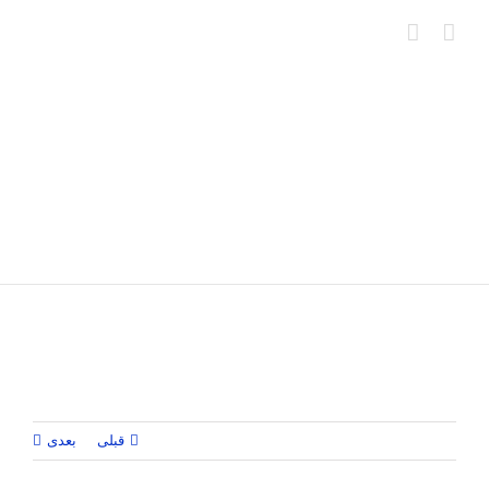
Ski
t
conten
قبلی
بعدی