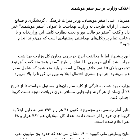
اختلاف وزارت بر سر سفر هوشمند
همزمان علی اصغر مونسان، وزیر میراث فرهنگی، گردشگری و صنایع
دستی از ارائه طرحی به وزارت بهداشت با عنوان “سفر هوشمند” خبر
داد و گفت “سفر در قالب تور و تحت نظارت کامل این وزارتخانه و با
رعایت تمام پروتکل‌های بهداشتی پیشنهادی است که می‌تواند انجام
شود”.
این پیشنهاد اما با مخالفت ایرج حریرچی معاون کل وزارت بهداشت
مواجه شد. آقای حریرچی با انتقاد از طرح “سفر هوشمند گفت “هرنوع
تجمعی بالای ۱۵ نفر خلاف پروتکل است و باید منع شود که شامل سفر
هم می‌شود. هر نوع سفری احتمال ابتلا به ویروس کرونا را بالا می‌برد”.
وزارت بهداشت به تازگی از کلیه سازمان‌های مسئول خواسته تا از تاریخ
۲۸ آبان‌ماه از هر گونه جابه‌جایی مسافر بدون دریافت نتیجه تست کرونا
اجتناب کنند.
بنابر آمار رسمی، در مجموع تا کنون ۴۱ هزار و ۴۹۳ نفر به دلیل ابتلا به
کرونا جان خود را از دست دادند. تعداد کل مبتلایان هم ۷۶۲ هزار و ۶۸
نفر اعلام شده است.
نتایج پیمایش ملی کووید – ١٩ نشان می‌دهد که حدود پنج میلیون نفر،