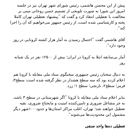
پیش از این محسن هاشمی، رئیس شورای شهر تهران نیز در جلسه
امروز این شورا به صورت تلویحی از تصمیم حسن روحانی مبنی بر
مخالفت با تعطیلی انتقاد کرد و گفت که “پیشنهاد تعطیلی تهران کاملا
پخته و کارشناسی شده است، از رئیس جمهور می‌خواهیم که آن را اجرا
کند”.
آقای هاشمی گفت “احتمال رسیدن به آمار هزار کشته کرونایی در روز
وجود دارد”.
آمار بی‌سابقه ابتلا به کرونا در ایران؛ بیش از ۱۲۵۰۰ نفر در یک شبانه
روز
به دنبال سخنان رئیس جمهوری سخنگوی ستاد ملی مقابله با کرونا هم
اعلام کرده بود که سه سطح هشدار در نظر گرفته شده است: سطح۳،
قرمز؛ سطح۲، نارنجی؛ سطح ۱؛ زرد.
بنابر اعلام ستاد ملی مقابله با کرونا “اگر شهرستانی در سطح ۳ باشد،
به جز مشاغل ضروری و‌ تامین‌کننده امنیت و مایحتاج ضروری، بقیه
تعطیل خواهند شد؛ تهران، اغلب مراکز استان‌ها و حدود ۱۰۰شهر دیگر
مشمول این محدودیت‌ها می‌شوند”.
تعطیلی ده‌ها واحد صنفی