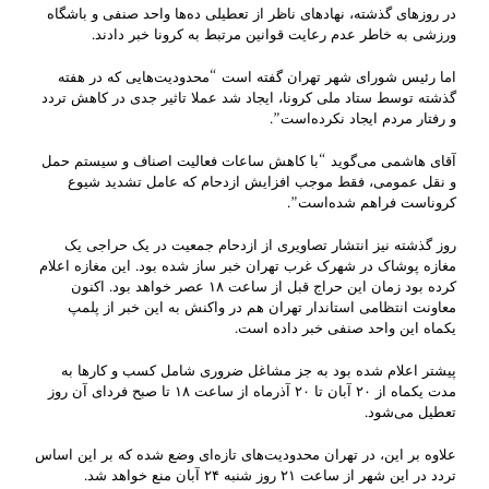
در روزهای گذشته، نهادهای ناظر از تعطیلی ده‌ها واحد صنفی و باشگاه
ورزشی به خاطر عدم رعایت قوانین مرتبط به کرونا خبر دادند.
اما رئیس شورای شهر تهران گفته است “محدودیت‌هایی که در هفته
گذشته توسط ستاد ملی کرونا، ایجاد شد عملا تاثیر جدی در کاهش تردد
و رفتار مردم ایجاد نکرده‌است”.
آقای هاشمی می‌گوید “با کاهش ساعات فعالیت اصناف و سیستم حمل
و نقل عمومی، فقط موجب افزایش ازدحام که عامل تشدید شیوع
کروناست فراهم شده‌است”.
روز گذشته نیز انتشار تصاویری از ازدحام جمعیت در یک حراجی یک
مغازه پوشاک در شهرک غرب تهران خبر ساز شده بود. این مغازه اعلام
کرده بود زمان این حراج قبل از ساعت ١٨ عصر خواهد بود. اکنون
معاونت انتظامی استاندار تهران هم در واکنش به این خبر از پلمپ
یکماه این واحد صنفی خبر داده است.
پیشتر اعلام شده بود به جز مشاغل ضروری شامل کسب و کارها به
مدت یکماه از ۲۰ آبان تا ۲۰ آذرماه از ساعت ۱۸ تا صبح فردای آن روز
تعطیل می‌شود.
علاوه بر این، در تهران محدودیت‌های تازه‌ای وضع شده که بر این اساس
تردد در این شهر از ساعت ۲۱ روز شنبه ۲۴ آبان منع خواهد شد.