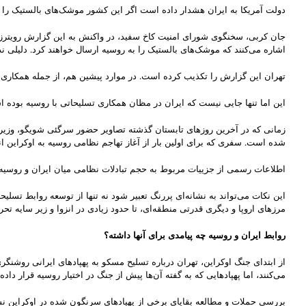
دولت آمریکا به ایران هشدار داده است اگر این کشور موشک‌های بالستیک را ب
جان کربی، سخنگوی شورای امنیت کاخ سفید، در واکنش به این گزارش رویترز گف
اشاره می‌کنند که موشک‌های بالستیک را به روسیه ارسال خواهند کرد. دلیلی ند
تهران این گزارش را تکذیب کرده است. در موارد پیشین هم، از جمله همکاری‌های
این اما تنها جایی نیست که ایران در مظان همکاری تسلیحاتی با روسیه بوده 
زمانی که در آخرین روزهای تابستان گذشته تصاویر حضور سرگئی شویگو، وزیر دف
شده است. سفری که برای اولین بار از آغاز تهاجم نظامی روسیه به اوکراین ان
اطلاعات رسمی از جزییات مربوط به حجم تبادلات نظامی میان ایران و روسی
این نکات می‌تواند به نشانه‌ای پررنگ تعبیر شود نه تنها از توسعه روابط تسل
مرزهای اروپا و دیگری قدرتی منطقه‌ای، تا حدود زیادی در انزوا و زیر سایه تحر
روابط ایران و روسیه چه پیامدی برای آنها داشته؟
از ابتدای جنگ اوکراین، تهران درباره تسلیح مسکو به پهپادهای ایرانی روشنگر
می‌کنند، اما پهپادهایی که به گفته آن‌ها پیش از جنگ در اختیار روسیه قرار دا
بررسی حملات و مطالعه بقایای برخی از پهپادهای سرنگون شده در اوکراین 