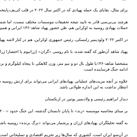
برای مثال، بقایای یک حمله پهپادی که در اکتبر سال ۲۰۲۲ در قلب کی‌یف،پایتخت اوکراین، اتفاق افتاد، شباهت «غیرقابل انکار» آن را با یک پهپاد ایرانی نشان می‌داد: پهپاد شاهد.
هرچند بی‌بی‌سی قادر به تایید نتیجه تحقیقات موسسات مختلف نیست، اما شمار
حملات پهپادی روسیه به اوکراین هم، ظن حضور پهپاد شاهد-۱۳۶ ایرانی و همین‌طور نوع کوچک‌تر آن، پهپاد شاهد-۱۳۱ را در صحنه این جنگ بسیار پررنگ کرده است.
در اکتبر ۲۰۲۲ ولودیمیر زلنسکی، رئیس جمهوری اوکراین، هم در کنار لاشه پهپادی ایستاد و آن را این‌طور معرفی کرد که «بقایای شاهد-۱۳۱» است و از صحنه جنگ «بازیابی» شده است.
پهپاد شاهد آن‌طور که گفته شده، با نام روسی «گران» (ژرانیوم یا اختصارا ژ
ادامه جنگ فرساینده است.
علاوه بر آنچه مزیت‌های عملیاتی پهپادهای ایرانی می‌تواند برای ارتش روسیه
انتظار نداشت به این اندازه طولانی باشد.
دیدار ابراهیم رئیسی و ولادیمیر پوتین در ازبکستان
بر مبنای محاسبه موسسه «رند» تا پایان تابستان گذشته، این جنگ حدود «۲۰۰ میلیارد دلار» برای مسکو هزینه داشته است. این سوای قطع روابط نام‌های تجاری و برندها و البته تحریم نفت و گاز روسیه در واکنش به تهاجم به اوکراین است.
به گفته تحلیلگران پهپادهای ارزان و پرشمار می‌تواند «برگ برنده» روسیه باش
در آن‌سو ایران است. کشوری که سال‌ها زیر تحریم اقتصادی و تسلیحاتی است