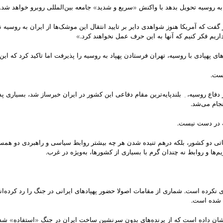
ه روسیه تحویل بدهد با واکنش «سریع و شدید» جامعه بین‌المللی روبرو خواهد شد.
ت که آمریکا هنوز شواهدی دایر بر تایید انتقال این موشک‌ها از ایران به روسیه ن
اریم فکر کنیم که آنها به این حرف عمل نخواهند کرد.»
 پهپادی با روسیه، تهران فرستادن پهپاد به روسیه را پذیرفت اما تاکید کرد که این
است.
اع روسیه، ٖ بلندپایه‌ترین مقام دفاعی این کشور در ایران خبرساز شد، بسیاری پذی
جام می‌شد.
ه در دست نیست.
یحاتی دو کشور، بلکه درهم تنیده شدن هر چه بیشتر روابط سیاسی و راهبردی دو همسای
یم‌ها و روابط نه چندان گرم با بسیاری از کشورها، به‌ویژه در غرب.
ی نکرده است. شماری از مقامات اصولا حضور پهپادهای ایرانی در جنگ را رد کرده‌اند
ده شده است.
نشان داده است که از پرنده‌های بدون سرنشین ساخت ایران در جنگ «استفاده» ش