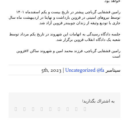
خواهد بود.
رامین قشقایی گرباچی پیشتر در تاریخ بیست و یکم اسفندماه ۱۴۰۱
توسط نیروهای امنیتی در قزوین بازداشت و نهایتا در اردیبهشت ماه سال
جاری با تودیع وثیقه از زندان چوبیندر قزوین آزاد شد.
جلسه دادگاه رسیدگی به اتهامات این شهروند در تاریخ یکم مرداد توسط
شعبه یک دادگاه انقلاب قزوین برگزار شد.
رامین قشقایی گرباچی، فرزند محمد امین و شهروند ساکن #قزوین
است
سپتامبر 5th, 2023
Uncategorized @fa
|
به اشتراك بگذاريد!
Facebook
Twitter
Reddit
LinkedIn
WhatsApp
Tumblr
Vk
Pinterest
پست
الکترونی