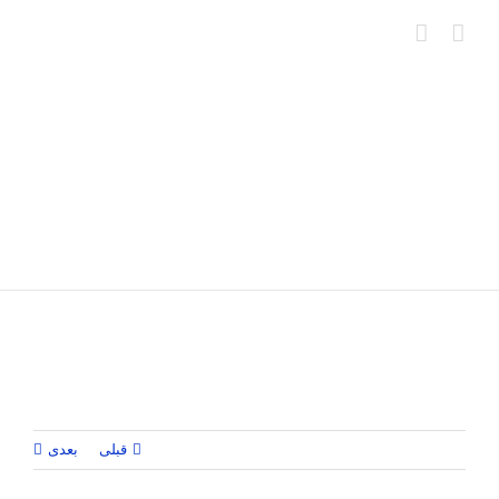
Ski
t
conten
قبلی
بعدی