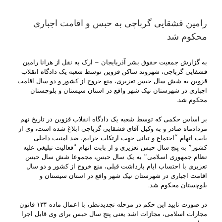
رامین قشقایی گرباچی به حبس و اقامت اجباری
محکوم شد
به گزارش جمعیت حقوق بشر آذربایجان – ارک به نقل از هرانا رامین
قشقایی گرباچی، شهروند ساکن قزوین توسط شعبه یک دادگاه انقلاب
قزوین به شش سال حبس تعزیری، منع خروج از کشور و دو سال اقامت
اجباری در شهرستان نیک شهر واقع در استان سیستان و بلوچستان
محکوم شد.
بر اساس حکمی که توسط شعبه یک دادگاه انقلاب قزوین در تاریخ نهم
مردادماه صادر و به وکیل آقای قشقایی گرباچی ابلاغ شده است، وی از
بابت اتهام “اجتماع و تبانی جهت ارتکاب جرایم، ضد امنیت داخلی
کشور” به پنج سال حبس تعزیری و از بابت اتهام “فعالیت تبلیغی علیه
نظام جمهوری اسلامی” به یک سال حبس، مجموعا شش سال حبس
تعزیری با احتساب ایام بازداشت قبلی، منع خروج از کشور و دو سال
اقامت اجباری در شهرستان نیک شهر واقع در استان سیستان و
بلوچستان محکوم شد.
در صورت تایید این حکم در مرحله تجدیدنظر، با اعمال ماده ۱۳۴ قانون
مجازات اسلامی، مجازات اشد یعنی پنج سال حبس برای وی قابل اجرا