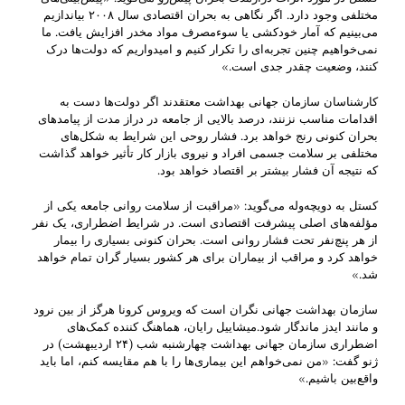
مختلفی وجود دارد. اگر نگاهی به بحران اقتصادی سال ۲۰۰۸ بیاندازیم
می‌بینیم که آمار خودکشی یا سوءمصرف مواد مخدر افزایش یافت. ما
نمی‌خواهیم چنین تجربه‌ای را تکرار کنیم و امیدواریم که دولت‌ها درک
کنند، وضعیت چقدر جدی است.»
کارشناسان سازمان جهانی بهداشت معتقدند اگر دولت‌ها دست به
اقدامات مناسب نزنند، درصد بالایی از جامعه در دراز مدت از پیامدهای
بحران کنونی رنج خواهد برد. فشار روحی این شرایط به شکل‌های
مختلفی بر سلامت جسمی افراد و نیروی بازار کار تأثیر خواهد گذاشت
که نتیجه آن فشار بیشتر بر اقتصاد خواهد بود.
کستل به دویچه‌وله می‌گوید: «مراقبت از سلامت روانی جامعه یکی از
مؤلفه‌های اصلی پیشرفت اقتصادی است. در شرایط اضطراری، یک نفر
از هر پنچ‌نفر تحت فشار روانی است. بحران کنونی بسیاری را بیمار
خواهد کرد و مراقب از بیماران برای هر کشور بسیار گران تمام خواهد
شد.»
سازمان بهداشت جهانی نگران است که ویروس کرونا هرگز از بین‌ نرود
و مانند ایدز ماندگار شود.میشاییل رایان، هماهنگ کننده کمک‌های
اضطراری سازمان جهانی بهداشت چهارشنبه شب (۲۴ اردیبهشت) در
ژنو گفت: «من نمی‌خواهم این بیماری‌ها را با هم مقایسه کنم، اما باید
واقع‌بین باشیم.»