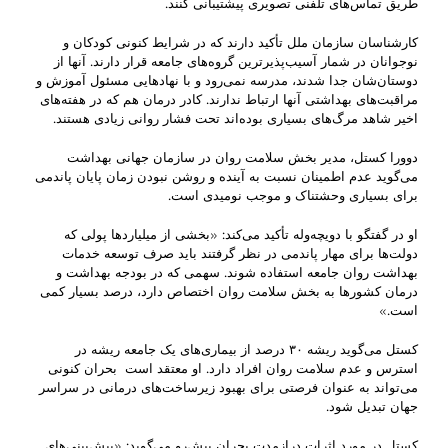
طریق تماس‌های تلفنی تصویری پیشتیبانی کنند.
کارشناسان سازمان ملل تأکید دارند که در شرایط کنونی کودکان و
نوجوانان در شمار آسیب‌پذیرترین گروه‌های جامعه قرار دارند. آنها از
دوستان‌شان جدا شدند، مدرسه نمی‌رود و با نهادهایی مسئول آموزش و
مراقبت‌های بهداشتی آنها ارتباط ندارند. کادر درمان هم که در هفته‌های
اخیر شاهد مرگ‌های بسیاری بوده‌اند تحت فشار روانی زیادی هستند.
دوورا کستل، مدیر بخش سلامت روان در سازمان جهانی بهداشت
می‌گوید عدم اطمینان نسبت به آینده و روشن نبودن زمان پایان پاندمی
برای بسیاری وحشتناک و موجب نومیدی است.
او در گفتگو با دویچه‌وله تأکید می‌کند: «بخشی از میلیاردها پولی که
دولت‌ها برای مهار پاندمی در نظر گرفتند باید صرف توسعه خدمات
بهداشت روان جامعه استفاده شوند. سهمی که در بودجه بهداشت و
درمان کشورها به بخش سلامت روان اختصاص دارد، درصد بسیار کمی
است.»
کستل می‌گوید ریشه ۳۰ درصد از بیماری‌های یک جامعه ریشه در
استرس و عدم سلامت روان افراد دارد. او معتقد است بحران کنونی
می‌تواند به عنوان فرصتی برای بهبود زیرساخت‌های درمانی در سراسر
جهان تبدیل شود.
کستل در مورد اثرات درازمدت بحران پیش‌رو می‌گوید: «‌پیش‌بینی‌های