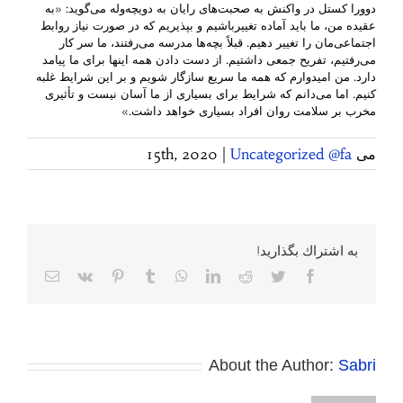
دوورا کستل در واکنش به صحبت‌های رایان به دویچه‌وله می‌گوید: «به
عقیده من، ما باید آماده تغییرباشیم و بپذیریم که در صورت نیاز روابط
اجتماعی‌مان را تغییر دهیم. قبلاً بچه‌ها مدرسه می‌رفتند، ما سر کار
می‌رفتیم، تفریح جمعی داشتیم. از دست دادن همه اینها برای ما پیامد
دارد. من امیدوارم که همه ما سریع سازگار شویم و بر این شرایط غلبه
کنیم. اما می‌دانم که شرایط برای بسیاری از ما آسان نیست و تأثیری
مخرب بر سلامت روان افراد بسیاری خواهد داشت.»
می 15th, 2020
Uncategorized @fa
|
به اشتراك بگذاريد!
Facebook
Twitter
Reddit
LinkedIn
WhatsApp
Tumblr
Pinterest
Vk
پست
الکترونی
About the Author:
Sabri