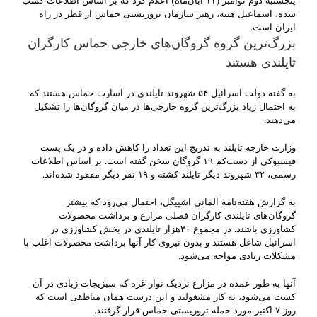
پنجشنبه دوم نوامبر (۱۱ آبان‌ماه) اعلام کرد که بر اساس اطلاعات کسب
شده، اسماعیل هنیه، رهبر سازمان تروریستی حماس از قطر در راه
ایران است.
بزرگ‌ترین گروه گروگان‌های خارجی حماس کارگران
تایلندی هستند
به گفته دولت اسرائیل ۵۴ شهروند تایلندی در اسارت حماس هستند که
به احتمال زیاد بزرگ‌ترین گروه خارجی‌ها در میان گروگان‌ها را تشکیل
می‌دهند.
وزارت خارجه تایلند به تدریج این تعداد را کاهش داده و در یک پست
فیسبوکی از دست‌کم ۱۹ گروگان سخن گفته است. بر اساس اطلاعات
رسمی، ۳۲ شهروند دیگر تایلند کشته و ۱۹ نفر دیگر مفقود شده‌اند.
به گزارش هفته‌نامه آلمانی اشپیگل، احتمال می‌رود که بیشتر
گروگان‌های تایلندی کارگران فصلی مزارع و برداشت محصولات
کشاورزی باشند. در مجموع ۳۰هزار تایلندی در بخش کشاورزی در
اسرائیل شاغل هستند و بدون نیروی کار آنها برداشت محصولات اغلب با
مشکلات زیادی مواجه می‌شود.
آنها به طور عمده در مزارع نزدیک نوار غزه که سبزیجات زیادی در آن
کشت می‌شود، به کار مشغولند و این درست همان مناطقی است که
روز ۷ اکتبر مورد حمله تروریستی حماس قرار گرفتند.