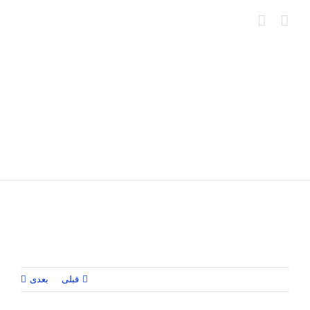
Ski
t
conten
قبلی
بعدی