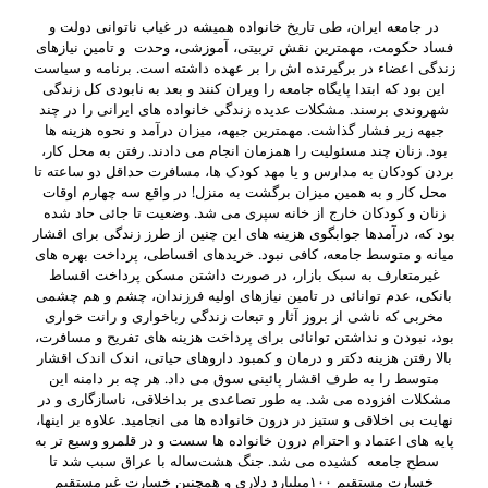
در جامعه ایران، طی تاریخ خانواده همیشه در غیاب ناتوانی دولت و
فساد حکومت، مهمترین نقش تربیتی، آموزشی، وحدت و تامین نیازهای
زندگی اعضاء در برگیرنده اش را بر عهده داشته است. برنامه و سیاست
این بود که ابتدا پایگاه جامعه را ویران کنند و بعد به نابودی کل زندگی
شهروندی برسند. مشکلات عدیده زندگی خانواده های ایرانی را در چند
جبهه زیر فشار گذاشت. مهمترین جبهه، میزان درآمد و نحوه هزینه ها
بود. زنان چند مسئولیت را همزمان انجام می دادند. رفتن به محل کار،
بردن کودکان به مدارس و یا مهد کودک ها، مسافرت حداقل دو ساعته تا
محل کار و به همین میزان برگشت به منزل! در واقع سه چهارم اوقات
زنان و کودکان خارج از خانه سپری می شد. وضعیت تا جائی حاد شده
بود که، درآمدها جوابگوی هزینه های این چنین از طرز زندگی برای اقشار
میانه و متوسط جامعه، کافی نبود. خریدهای اقساطی، پرداخت بهره های
غیرمتعارف به سبک بازار، در صورت داشتن مسکن پرداخت اقساط
بانکی، عدم توانائی در تامین نیازهای اولیه فرزندان، چشم و هم چشمی
مخربی که ناشی از بروز آثار و تبعات زندگی رباخواری و رانت خواری
بود، نبودن و نداشتن توانائی برای پرداخت هزینه های تفریح و مسافرت،
بالا رفتن هزینه دکتر و درمان و کمبود داروهای حیاتی، اندک اندک اقشار
متوسط را به طرف اقشار پائینی سوق می داد. هر چه بر دامنه این
مشکلات افزوده می شد. به طور تصاعدی بر بداخلاقی، ناسازگاری و در
نهایت بی اخلاقی و ستیز در درون خانواده ها می انجامید. علاوه بر اینها،
پایه های اعتماد و احترام درون خانواده ها سست و در قلمرو وسیع تر به
سطح جامعه کشیده می شد. جنگ هشت‌ساله با عراق سبب شد تا
خسارت مستقیم ۱۰۰میلیارد دلاری و همچنین خسارت غیرمستقیم