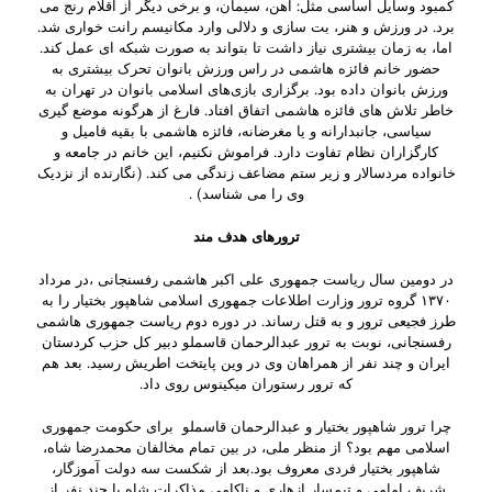
کمبود وسایل اساسی مثل: آهن، سیمان، و برخی دیگر از اقلام رنج می
برد. در ورزش و هنر، بت سازی و دلالی وارد مکانیسم رانت خواری شد.
اما، به زمان بیشتری نیاز داشت تا بتواند به صورت شبکه ای عمل کند.
حضور خانم فائزه هاشمی در راس ورزش بانوان تحرک بیشتری به
ورزش بانوان داده بود. برگزاری بازی‌های اسلامی بانوان در تهران به
خاطر تلاش های فائزه هاشمی اتفاق افتاد. فارغ از هرگونه موضع گیری
سیاسی، جانبدارانه و یا مغرضانه، فائزه هاشمی با بقیه فامیل و
کارگزاران نظام تفاوت دارد. فراموش نکنیم، این خانم در جامعه و
خانواده مردسالار و زیر ستم مضاعف زندگی می کند. (نگارنده از نزدیک
وی را می شناسد) .
ترورهای هدف مند
در دومین سال ریاست جمهوری علی اکبر هاشمی رفسنجانی ،در مرداد
۱۳۷۰ گروه ترور وزارت اطلاعات جمهوری اسلامی شاهپور بختیار را به
طرز فجیعی ترور و به قتل رساند. در دوره دوم ریاست جمهوری هاشمی
رفسنجانی، نوبت به ترور عبدالرحمان قاسملو دبیر کل حزب کردستان
ایران و چند نفر از همراهان وی در وین پایتخت اطریش رسید. بعد هم
که ترور رستوران میکینوس روی داد.
چرا ترور شاهپور بختیار و عبدالرحمان قاسملو برای حکومت جمهوری
اسلامی مهم بود؟ از منظر ملی، در بین تمام مخالفان محمدرضا شاه،
شاهپور بختیار فردی معروف بود.بعد از شکست سه دولت آموزگار،
شریف امامی و تیمسار ازهاری و ناکامی مذاکرات شاه با چند نفر از