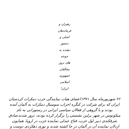
رهبران و
فرماندهان
اصلی و
دستور
دهنده به
جوخه
های ترور
مخالفان
جمهوری
اسلامی
ایران!
۲۶ شهریورماه سال ۱۳۷۱اعضای هیات نمایندگی حزب دمکرات کردستان
ایران که برای شرکت در کنگره احزاب سوسیال دمکرات به آلمان آمده
بودند و با گروهی از فعالان سیاسی ایرانی در رستورانی به نام
میکونوس در شهر برلین نشستی را برگزار کرده بودند، ترور شدند.صادق
شرفکندی دبیر اول حزب، فتاح عبدلی نماینده حزب در اروپا، همایون
اردلان نماینده آن در آلمان در جا کشته شدند و نوری دهکردی دوست و