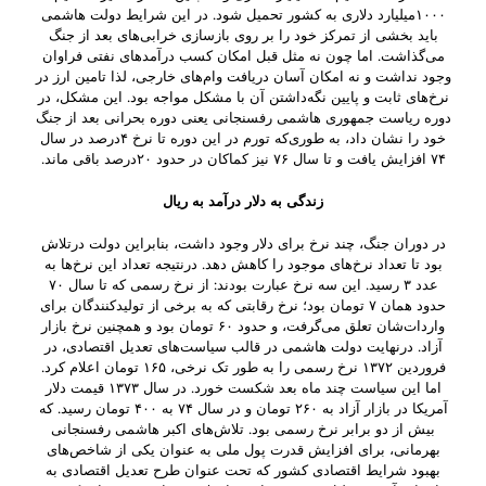
۱۰۰۰میلیارد دلاری به کشور تحمیل شود. در این شرایط دولت هاشمی
باید بخشی از تمرکز خود را بر روی بازسازی خرابی‌های بعد از جنگ
می‌گذاشت. اما چون نه مثل قبل امکان کسب درآمدهای نفتی فراوان
وجود نداشت و نه امکان آسان دریافت وام‌های خارجی، لذا تامین ارز در
نرخ‌های ثابت و پایین نگه‌داشتن آن با مشکل مواجه بود. این مشکل، در
دوره ریاست جمهوری هاشمی رفسنجانی یعنی دوره بحرانی بعد از جنگ
خود را نشان داد، به‌ طوری‌که تورم در این دوره تا نرخ ۴درصد در سال
۷۴ افزایش یافت و تا سال ۷۶ نیز کماکان در حدود ۲۰درصد باقی ماند.
زندگی به دلار درآمد به ریال
در دوران جنگ، چند نرخ برای دلار وجود داشت، بنابراین دولت درتلاش
بود تا تعداد نرخ‌های موجود را کاهش دهد. درنتیجه تعداد این نرخ‌ها به
عدد ۳ رسید. این سه نرخ عبارت بودند: از نرخ رسمی که تا سال ۷۰
حدود همان ۷ تومان بود؛ نرخ رقابتی که به برخی از تولیدکنندگان برای
واردات‌شان تعلق می‌گرفت، و حدود ۶۰ تومان بود و همچنین نرخ بازار
آزاد. درنهایت دولت هاشمی در قالب سیاست‌های تعدیل اقتصادی، در
فروردین ۱۳۷۲ نرخ رسمی را به طور تک نرخی، ۱۶۵ تومان اعلام کرد.
اما این سیاست چند ماه بعد شکست خورد. در سال ۱۳۷۳ قیمت دلار
آمریکا در بازار آزاد به ۲۶۰ تومان و در سال ۷۴ به ۴۰۰ تومان رسید. که
بیش از دو برابر نرخ رسمی بود. تلاش‌های اکبر هاشمی رفسنجانی
بهرمانی، برای افزایش قدرت پول ملی به عنوان یکی از شاخص‌های
بهبود شرایط اقتصادی کشور که تحت عنوان طرح تعدیل اقتصادی به