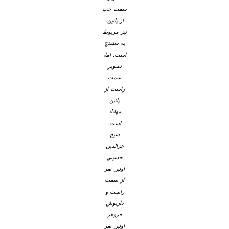
سمت چپ
از پائین،
نیز مربوط
به سنندج
است. اما،
تصویر
سمت
راست از
پائین
مهاباد
است.
شیخ
عزالدین
حسینی
اولین نفر
از سمت
راست و
داریوش
فروهر
اولین نفر