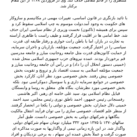
منتظری را از قائم مقامی حذف کند. وی در فروردین ۱۳۶۸ از این مقام
برکنار شد.
با تائید بازنگری در قانون اساسی، تغییرات مهمی در مکانیسم و سازوکار
های حکومت به وجود آمد.دولت موسوم به چپ اسلامی سقوط کرد و
سپس برای همیشه (تاکنون) نخست وزیری از نظام سیاسی ایران حذف
شد. خط امامی ها در اقلیت قرار گرفتند و طیف راست با ظاهری آراسته
به تجارت در بازار، اما با باطن رانت خواری و رفتار طایفه ای، قدرت
سیاسی را در اختیار گرفت. جمعیت مؤتلفه، بازاریان و تاجران سرمایه،
از حمایت کانون‌های قدرت مثل جامعه روحانیت مبارز و جامعه مدرسین
قم برخوردار بودند. عمده نیروهای حزب جمهوری اسلامی منحل شده
(خمینی دستور انحلال آن را داد) و در رأس آن جامعه روحانیت مبارز و
جمعیت مؤتلفه اسلامی به سمت اقتصاد باز و ترویج و تقویت‌ بخش
خصوصی پیش رفتند. بخش خصوصی مورد نظر آنان، کارکرد بخش
خصوصی در جوامع سرمایه داری و یا سوسیال دموکراسی نبود. بلکه
بخش خصوصی مورد نظرشان، بنگاه های متعلق به روسا و وابستگان
قبایل نظام اسلامی بود. سید علی خامنه ای رهبر، اکبر هاشمی
رفسنجانی رئیس جمهور، احمد ناطق نوری رئیس مجلس، سید احمد
خمینی دلال جماران، بخش خصوصی و دولتی را یکجا در انحصار گرفتند.
از منظر علم اقتصاد، خصوصی سازی را می توان فرآیند انتقال مالکیت
بنگاه­ها و شرکتهای دولتی به بخش خصوصی دانست. طبق آمار
سالهای۱۳۷۰ تا ۱۳۷۵ حدود ۳۳۲ میلیارد تومان سهام شرکتهای دولتی
واگذار شد. در این بازه زمانی نیمی از واگذاری­ها به صورت مذاکره ای
صورت گرفت و عملآً بخش عمده این سهام ، به برخی نزدیکان و افراد