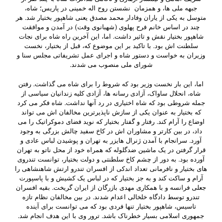
جبهه ملی ها، و همزمان نشستن روح اله خمینی در پاریس؛ شاه،
متوسل به یکی از یاران وفادار محمد مصدق یعنی شاهپور بختیار شد. هر
چند در اساس خانم فرح پهلوی (شهبانوی وقت) در آمدن و موافقت
شاهپور بختیار نقش و تاثیر داشت. اما، این آخرین راه شاه برای نجات
سلطنت اش بود. با تاکید بر این موضوع که، قبل از بختیار، نخست
وزیران به خواست و دستور شاه و اجرای عمل تشریفاتی مجلس سنا و
شورای ملی منصوب می شدند.
اما، این بار نخست وزیر بود که شروط را برای شاه می گذاشت. رفتن
شاه، انحلال ساواک، آزادی رسانه ها، آزادی کلیه زندانیان سیاسی از
جمله شروطی بود که شاه اختیاری در رد آنها نداشت. شاه فکر می کرد
که بختیار به عنوان یکی از سازش ناپذیرترین مخالفان اش می تواند
اوضاع را آرام کند. رفتار و گفتار بختیار که نوید فضای دموکراتیک را می
داد، در بین کارتر و مشاوران اش در کاخ سفید چالش بزرگی به وجود
آورد. سرانجام با آمدن ژنرال هایزر به تهران و پوشیدن لباس عادی و
قرار گرفتن در یک ماشین ضدگلوله که همراه خود از محل ناتو به تهران
آورده بود. به دور از چشم کاخ سلطنتی و دولت بختیار، توانست تندروی
های بختیار و نافرمانی تعداد اندکی از افسران تندرو ارتش شاهنشاهی را
آرام و ساکت کند و به جز بختیار که در لباس یک کشیش و با پاسپورت
جعلی فرانسه و با همکاری مهدی بازرگان از ایران گریخت. بقیه افسران
تندرو توسط دادگاه خلخالی اعدام شدند. در بین مخالفان نظام تازه
تاسیس، شاهپور بختیار تنها فردی بود که می توانست برای آینده
جمهوری اسلامی بسیار خطرناک باشد. ترور وی با این هدف انجام شد.