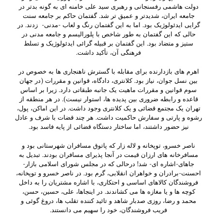
دولت هاشمی رفسنجانی و رهبری سید علی خامنه ای به گونه بدتر در
جامعه ایران، شدیدتر و عمیق تر شد. گفتمان حاکم بر جامعه سنت
گرایی ایدئولوژیک بود. اما به این گفتمان رنگ و لعاب -مدنی- زدند. در
حالی که این گفتمان به طور شاخص با پلورالیسم و جامعه مدنی در
ستیز و متضاد بود. این گفتمان بر قبیله گرائی ایدئولوژیک و تسلط
فرهنگی آن، تأکید داشت.
اهرم های بازدارنده برای مقابله با گسترش ناهنجاری ها به خصوص در
بین نسل جوان، نیاز بود. کلانتری، دادگاه، قوانین و مقررات (در جهان
سوم قوانین و مقررات ماهیت یک جانبه طبقاتی دارد. زیرا بر اساس
قاعده و رابطه ضروری بین پدیده ها، استوار نیست). در هر منطقه از
تهران یک مجتمع قضائی و یک کلانتری وجود داشت. در این اماکن، پول،
رشوه و پارتی و سفارش حاکمیت داشت. هر چند قضات با شرف و عادل
نیز حضور داشتند، اما ساختار دستگاه قضائی از پایه فاسد بود.
ناصر خسرو، توپخانه و لاله زار که پاتوق مسافران شهرستانی بود و
مسافرخانه های ارزان قیمت در آنجا پذیرای مسافران بودند. تبدیل به
جاهای-اشاره ای- شد! درحالی که در مجلس شورای اسلامی بازار-
احسنت-برادران و خواهران انقلابی، گرم بود. در ناصر خسرو و توپخانه،
فروشندگان کالاهای اساسی و احتکاری، با اشاره مشتریان را به داخل
کوچه ها و یا مغازه ها می کشاندند. در اینجاها، علی، حسین، حسن،
محمد و رضا، روزی صدبار شاهد و تائید کننده تقلب ها، دروغ گوئی و
فریب فروشندگان، خود را سهیم می دانستند.