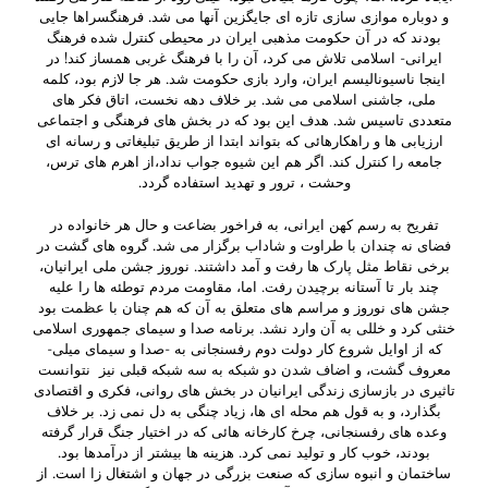
و دوباره موازی سازی تازه ای جایگزین آنها می شد. فرهنگسراها جایی
بودند که در آن حکومت مذهبی ایران در محیطی کنترل شده فرهنگ
ایرانی- اسلامی تلاش می کرد، آن را با فرهنگ غربی همساز کند! در
اینجا ناسیونالیسم ایران، وارد بازی حکومت شد. هر جا لازم بود، کلمه
ملی، جاشنی اسلامی می شد. بر خلاف دهه نخست، اتاق فکر های
متعددی تاسیس شد. هدف این بود که در بخش های فرهنگی و اجتماعی
ارزیابی ها و راهکارهائی که بتواند ابتدا از طریق تبلیغاتی و رسانه ای
جامعه را کنترل کند. اگر هم این شیوه جواب نداد،از اهرم های ترس،
وحشت ، ترور و تهدید استفاده گردد.
تفریح به رسم کهن ایرانی، به فراخور بضاعت و حال هر خانواده در
فضای نه چندان با طراوت و شاداب برگزار می شد. گروه های گشت در
برخی نقاط مثل پارک ها رفت و آمد داشتند. نوروز جشن ملی ایرانیان،
چند بار تا آستانه برچیدن رفت. اما، مقاومت مردم توطئه ها را علیه
جشن های نوروز و مراسم های متعلق به آن که هم چنان با عظمت بود
خنثی کرد و خللی به آن وارد نشد. برنامه صدا و سیمای جمهوری اسلامی
که از اوایل شروع کار دولت دوم رفسنجانی به -صدا و سیمای میلی-
معروف گشت، و اضاف شدن دو شبکه به سه شبکه قبلی نیز نتوانست
تاثیری در بازسازی زندگی ایرانیان در بخش های روانی، فکری و اقتصادی
بگذارد، و به قول هم محله ای ها، زیاد چنگی به دل نمی زد. بر خلاف
وعده های رفسنجانی، چرخ کارخانه هائی که در اختیار جنگ قرار گرفته
بودند، خوب کار و تولید نمی کرد. هزینه ها بیشتر از درآمدها بود.
ساختمان و انبوه سازی که صنعت بزرگی در جهان و اشتغال زا است. از