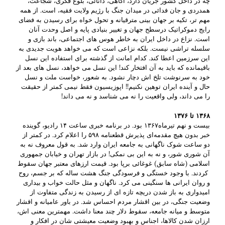
چه در داخل کشور جریان دارد، آگاهی، دانائی، بلوغ فکری، شجاعت،
همدردی و جان فدائی در میدان جنگ با رژیم ولایت فقیه، است. از همه
مهم تر، تکیه بر جهان بینی مترقیانه و تحول خواه برای رسیدن به فضای
رایج دموکراتیک درسطح جهان و تغییر بنیادی پایه و اصل وحدت آنان
است. نزاع در داخل ایران به خاطر هوس های اجتماعی، باند بازی و
سلسله تراشی نیست. بلکه نزاعی است که می خواهد هویت جدیدی به
این سرزمین اعطا کند. کدام امانت از گذشته برای استفاده این نسل
باقیمانده که باید به آن افتخار کند! این نسل می خواهد، نسل های بعد از
خود به سرنوشت تلخ اش دچار نشود. به شعور، خواست ملت و نسل
حال و آینده ایران توهین نکنیم!! اپوزیسیون فقط نیمی کمتر از حقیقت
را می داند، ولی واقعیت را نه می شناسد و نه می داند!
۱۳۶۸ تا ۱۳۷۶
بیست و نهم تیرماه۱۳۶۷ بود. در برنامه خبری ساعت ۱۴ رادیو، گوینده
خبر بدون هیچ مقدمه‌ای پذیرش قطعنامه ۵۹۸ را اعلام کرد. در کمتر از
دو ساعت شوک ناگهانی به جامعه ایران وارد شد. به قول معروف نه به
آن شوری شور، و نه به این بی نمکی! در بازار تهران و خیابان جمهوری
اسلامی (شاه سابق) غوغائی برپا بود. قیمت ارزهای معتبر جهان سقوط
کردند. با وجود خستگی و فرسودگی جنگ هشت ساله که بر جسم، روح
و روان ایرانی ها سنگینی می کرد. ناگهان و مثل حالت خواب و بیداری
امیدواری به باز شدن دریچه تازه ای از رسیدن به زندگی متفاوت از
وضعیت جنگی، در بین اقشار مردم احساس شد. در باور عامیانه و اقشار
متوسط و میانه جامعه، سقوط دلار چند معنا داشت. مهمترین معنی اش،
ارزان شدن کالاها، اجناس و بهبود وضعیت معیشتی شان در افکار و