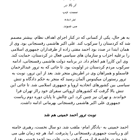
از بالا در
سمت چپ
نیز دیده
می شوند.
به هر حال، یکی از کسانی که در کنار اجرای اهداف نظام، بیشتر مصمم
شد که کردستان را سرکوب کند. علی اکبر هاشمی رفسنجانی بود. وی از
همان ابتدا در صدد بود احمد مفتی زاده از طرفداران جمهوری اسلامی
را برعلیه احزاب و سازمان های سیاسی فعال در کردستان، حمایت کند.
وی این کاررا هم انجام داد. در برنامه دولت هاشمی رفسنجانی، ادامه
سرکوب مردم کردستان در اولویت بود. تا جائی که به ترور عبدالرحمان
قاسملو و همراهان وی در اطریش منجر شد. بعد از این ترور، نوبت به
ترور رستوران میکینوس آلمان رسید که منجر به حکم دادگاه و تنش
سیاسی بین کشورهای اتحادیه اروپا و جمهوری اسلامی شد. تا جائی این
تنش بالا گرفت که کشورهای اروپائی سفرای خود رااز تهران فرا
خواندند. و تهران نیز چنین کرد. این چالش تا پایان دوره دوم ریاست
جمهوری علی اکبر هاشمی رفسنجانی بهرمانی ادامه داشت.
نوبت ترور احمد خمینی هم شد
احمد خمینی به -یادگار امام- ملقب شد. دو سال نخست، رهبری خامنه
ای و ریاست جمهوری رفسنجانی را پذیرفت. اما، هر چه زمان طی می
شد وی در حاشیه قرار می گرفت. بدین علت بود احمد خمینی بعد از