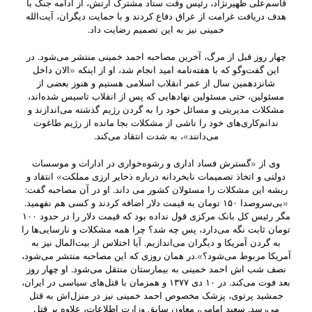
قاسم‌علی ظهیرنژاد، رئیس وقت ستاد مشترک ارتش، از ادامه جنگ با
هدف دریافت غرامت از عراق دفاع کردند و با حمایت دیگران، آیت‌الله
خمینی نیز به این تصمیم رضایت داد.
چهار روز قبل از مرگ، آخرین مصاحبه احمد خمینی منتشر می‌شود. در
این گفت‌وگو که با هفته‌نامه امید انجام شد، او از اینکه «الان داخل
شانزدهمین سال از عمر انقلاب اسلامی هستیم و هنوز بعضی از
مسئولین، حتی مسئولین نهادهایی که پس از انقلاب تاسیس شده‌اند،
مشکلات مدیریتی و مسائل خود را به گردن رژیم گذشته می‌اندازند و
ندانم‌کاری‌های خود را ناشی از مشکلات بجا مانده از رژیم طاغوت
می‌دانند»، به شدت انتقاد می‌کند.
وی از «گسترش فساد اداری و رشوه‌خواری در ادارات و موسسات
دولتی و اتخاذ تصمیمات نابخردانه درباره ذخایر ارزی مملکت» انتقاد و
ریشه این مشکلات را مسئولان کشور می داند. او در آن مصاحبه گفت:
«بی‌سروصدا ۱۵۰ تومان به قیمت دلار اضافه کردند و کسی هم نفهمید.
مگر رئیس کل بانک مرکزی قول نداده بود که قیمت دلار را در حدود ۱۰۰
تومان ثابت نگه می‌دارد، پس چه شد؟ چرا همه مشکلات و نارسایی‌ها را
به گردن آمریکا و دیگران می‌اندازیم. آیا اختلاس از بیت‌المال نیز به
آمریکا مربوط می‌شود؟».در همان روزی که این مصاحبه منتشر می‌شود،
نصف شب اش احمد خمینی به بیمارستان منتقل می‌شود. او چهار روز
بعد فوت می‌کند. در ۱۰ دی ۱۳۷۷ و همزمان با قتل‌های سیاسی در ایران،
جمشید پرتوی، پزشک مخصوص احمد خمینی نیز در منزل‌اش به قتل
می‌رسد. سعید امامی، معاون سابق وزارت اطلاعات، علاوه بر قتل