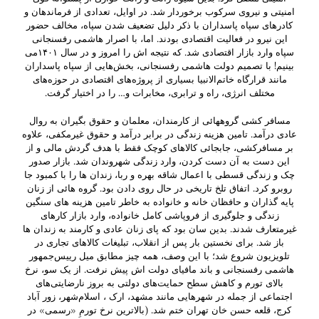
امنیتی و نیروی سرکوب برخوردار شد. در اوایل، تعدادی از فرماندهان و
کادرهای سپاه پاسداران با ذکر دلیل تضعیف شدن سپاه، مخالف حضور
این نیرو در فعالیت اقتصادی بودند. اما، با اصرار هاشمی رفسنجانی
سپاه وارد بازار اقتصادی شد. که نتیجه اش را امروز و در سال ۱۴۰۱می
بینیم! با تصمیم دولت هاشمی رفسنجانی، بخش‌هایی از سپاه پاسداران
مانند قرارگاه خاتم‌الانبیا بسیاری از پروژه‌های اقتصادی در حوزه‌های
مختلف انرژی، راه و ترابری، مخابرات و… را در اختیار گرفت.
مسافر کشی گروههائی از کارمندان، معلمان و حقوق بگیران به روال
عادی درآمد. تامین هزینه زندگی در برابر درآمد و حقوق غیرمکفی، علاوه
بر مسافرکشی، جابجائی کالاهای کوچک فقط با هدف گردش مالی و از
این دست به آن دست کردن، وارد زندگی شهروندان شد. بازار صدور
چک و زندگی قسطی با اعمال شاقه بهره و ربا، زندان ها را با کمبود جا
روبرو کرد. اتفاق تلخ تاریخی در حال روی دادن بود. گروه هائی از زنان
پایه گذاران و حافظان خانه و خانواده به خاطر تامین هزینه های سنگین
زندگی و جلوگیری از فروپاشی کامل خانواده، وارد بازار کارهای
غیرمتعارف شدند. بدین سان بود که پای زنان عادی و کارمند به زندان ها
باز شد. برای نخستین بار پس از انقلاب، تبلیغات کالاهای تجاری در
تلویزیون شروع شد؛ با این وصف، همه چیز مطابق میل رییس‌جمهور
هاشمی رفسنجانی و باند مافیای دولت اش پیش نرفت. از یک سو، نرخ
بالای تورم و کاهش سطح حمایت‌های دولتی به بروز نارضایتی‌های
اجتماعی از جمله در شهرهایی مانند مشهد، ارک ، اسلام‌شهر، زور آباد
کرج، قلعه حسن خان تهران ختم شد. (بالاترین نرخ تورمِ «رسمی» در