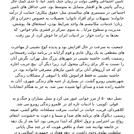
تامین اجتماعی واقعی دولت در زمان جنگ باشد. اما، تا حدی کمک حال
زندگی پائینی ها و اقشار متمایل به متوسط بود. حتی حداقل های تامین
اجتماعی در مستمری های سالمندی مثل: حقوق بیکاری؛ حمایت از درآمد
خانواده؛ تسهیلات برای افراد ناتوان؛ تحصیلات به خصوص دختران و کار
زنان؛ خدمات، مکانیسم ها، واجد شرایط بودن، استحقاق ها، پوشش،
مدیریت و سطوح مزایا… به سوی تمرکز در قشری بنام-خواص- که
بعدها به -رانت خوار- در ادبیات ایران جا خوش کرد، از بین رفت.
جمعیت به سرعت در حال افزایش بود و پدیده کوچ نشینی از مهاجرت
های مقطعی به یک روال عادی و قوم گرایانه در برنامه دولت رفسنجانی
رسمیت یافت. حاشیه نشینی در شهرهای بزرگ مثل تهران، نگرش آنان
را نسبت به کار برای زندگی متحول کرد. زیرا دیگر آن -پنچ جریب اجاره
ای که حد آرزوهای آنان برای تامین نیازهای مصرفی خانواده بود، در
حاشیه نشینی نه فقط فراموش بلکه با انبوهی از مشکلات زندگی
شهرنشینی روبرو گشت. در بسیاری از جنبه های زندگی شهری، آنان به
حاشیه رانده شده و صدای آنها شنیده نمی شد. به جز به هنگام انتخابات!
نسل دهه ۵۰ از مرز جوانی عبور می کرد و نسل بمباران و جنگ و به
قولی -کوپنی- با ادبیات تازه ای در قلمرو زندگی روبرو می شد.
کلاهبردای، فریب، خیانت در امانت، سرقت مسلحانه، چاقو کشی، صیغه
رسمی، دیالوگ های برنامه های صدا و سیما و دعوت به خشونت، انتقام،
رواج بی احترامی و نزول اخلاق که ابتدا تدریجی بود. اما بعد از یک دهه
در جامعه نهادینه شد. تضاد و تناقض هویت که در چند سال پایانی
سلطنت پهلوی وجود داشت، در دهه هفتاد در جمهوری اسلامی و در