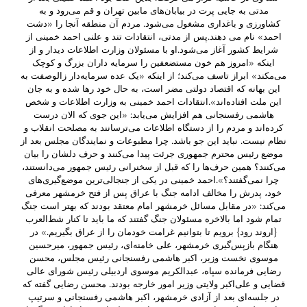
مدتی به جایی پرت در بیابان‌های مابین تهران و قم می‌رود و به
کشاورزی و باغداری مشغول می‌شود. مردم آن منطقه آنجا را «دشت
احمد» نام می دهند.پس از مدتی، انتقادات تند و علنی احمد خمینی از
شرایط کشور آغاز می‌شود.او با مسئولان وزارت اطلاعات دیدار و از
اینکه «امروز هم خون مستضعفین را سرمایه داران بزرگ و کوچک
می‌مکند» ابراز تاسف می‌کند؛ از اینکه «یک عده سرمایه‌دار زالوصفت به
این بهانه که اقتصاد دولتی مضر است، به حال خود رها شده و به جان
این ملت افتاده‌اند».انتقادات احمد خمینی به وزارت اطلاعات و شخص
هاشمی رفسنجانی هم افزایش می‌یابد: «این جوی که الان درست
کرده‌اند و مردم را از دستگاه اطلاعات می‌ترسانند به مصلحت انقلاب و
نظام نیست. نباید این جو باشد. چرا مطبوعات و نمایندگان مجلس بعد از
موضع رئیس محترم جمهوری جرئت پیدا می‌کنند و حرف دلشان را بیان
می‌کنند؟ همین حرف‌ها را که قبل از سخنرانی رئیس جمهور می‌دانستند،
چرا نمی‌گفتند؟».احمد خمینی در یکی از جنجالی‌ترین موضع‌گیری‌های
خود، پدرش را مخالف ادامه جنگ با عراق پس از فتح خرمشهر معرفی
می‌کند: «در مقابل مسائل خرمشهر امام معتقد بودند که بهتر است جنگ
تمام شود اما بالاخره مسئولان جنگ گفتند که ما باید تا کنار شط‌العرب
{اروند رود} برویم تا بتوانیم غرامت خودمان را از عراق بگیریم.» در
هنگام بازپس‌گیری خرمشهر، علی خامنه‌ای، رئیس جمهور، میرحسین
موسوی نخست وزیر، اکبر هاشمی رفسنجانی رئیس مجلس، محسن
رضایی فرمانده سپاه، عبدالکریم موسوی اردبیلی رئیس شورای عالی
قضایی و علی‌اکبر ولایتی وزیر امور خارجه بودند. محسن رضایی گفته که
در جلسه‌ای بعد از آزادی خرمشهر، اکبر هاشمی رفسنجانی و سرتیپ