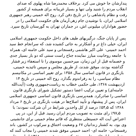
پندارشان جا خوش می کرد. برخلاف محمدرضا شاه پهلوی که صدای
انقلاب مردم را شنید ولی تنها و بسیار غریبانه برای همیشه از کشور
رفت و نظام پادشاهی را در تاریخ دفن کرد. روح اله خمینی رهبر جمهوری
اسلامی ایران، با نوشیدن جام زهر،آرمان های حکومت اسلامی را در
حضور هواداران میلیونی اش، در جماران تهران به گورستان تاریخ سپرد.
پس از پایان جنگ، درگیریهای طیف های داخل حکومت جمهوری اسلامی
ایران، خیلی داغ تر و آشکارتر به جائی کشیده شد، که سرانجام خط سید
احمد خمینی- علی اکبر هاشمی رفسنجانی و سید علی خامنه ای، همراه
با جامعه روحانیت مبارز نماینده جناح راست سنتی که دو بار بسیار جدی
و خصمانه قبل از این زمان، میرحسین موسوی را تا استعفاء زیر فشار
گذاشته بودند، موفق شدند، از طریق مجلس و سپس تائیدیه خمینی،
بازنگری در قانون اساسی سال ۱۳۵۸ برای تغییر اساسی در مکانیسم
نظام سیاسی، را به رفراندوم بگذارد. روح اله خمینی در تاریخ ۱۴
اردیبهشت ۱۳۶۸، طی حکمی خطاب به ریاست‌جمهوری وقت (آیت‌الله
خامنه‌ای) و تعیین ترکیب اعضا دستور تشکیل شورای بازنگری قانون
اساسی را صادرکرد. همه‌پرسی بازنگری قانون اساسی جمهوری اسلامی
ایران، پس از پیشنهاد و تأیید اصلاح‌ها در هیئت بازنگری در تاریخ ۶ مرداد
۱۳۶۸ که ۵۴٫۵٪ درصد از کل واجدین شرایط در آن شرکت نمودند؛ با
۹۷٫۵٪ رای مثبت به تصویب مردم ایران رسید. قبل از این، در پی
اعتراض آیت اله حسینعلی منتظری که قائم مقام خمینی برای جانشینی
وی بود، به کشتار زندانیان ۶۷ و وضعیت اختناق و سرکوب در کشور، باند
رفسنجانی- خامنه ای- احمد خمینی موفق شدند خمینی را مجاب کنند که