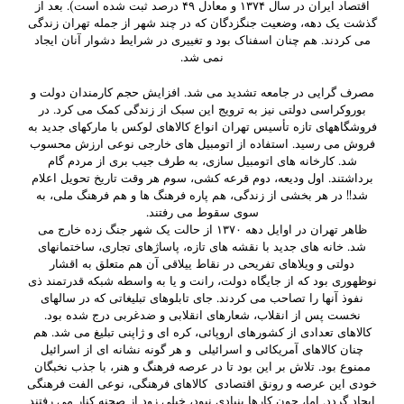
اقتصاد ایران در سال ۱۳۷۴ و معادل ۴۹ درصد ثبت شده است). بعد از
گذشت یک دهه، وضعیت جنگزدگان که در چند شهر از جمله تهران زندگی
می کردند. هم چنان اسفناک بود و تغییری در شرایط دشوار آنان ایجاد
نمی شد.
مصرف گرایی در جامعه تشدید می شد. افزایش حجم کارمندان دولت و
بوروکراسی دولتی نیز به ترویج این سبک از زندگی کمک می کرد. در
فروشگاه­های تازه تأسیس تهران انواع کالاهای لوکس با مارک­های جدید به
فروش می رسید. استفاده از اتومبیل های خارجی نوعی ارزش محسوب
شد. کارخانه های اتومبیل سازی، به طرف جیب بری از مردم گام
برداشتند. اول ودیعه، دوم قرعه کشی، سوم هر وقت تاریخ تحویل اعلام
شد!! در هر بخشی از زندگی، هم پاره فرهنگ ها و هم فرهنگ ملی، به
سوی سقوط می رفتند.
ظاهر تهران در اوایل دهه­ ۱۳۷۰ از حالت یک شهر جنگ زده خارج می
شد. خانه های جدید با نقشه­ های تازه، پاساژهای تجاری، ساختمان­های
دولتی و ویلاهای تفریحی در نقاط ییلاقی آن هم متعلق به اقشار
نوظهوری بود که از جایگاه دولت، رانت و یا به واسطه شبکه قدرتمند ذی
نفوذ آنها را تصاحب می کردند. جای تابلوهای تبلیغاتی که در سال­های
نخست پس از انقلاب، شعارهای انقلابی و ضدغربی درج شده بود.
کالاهای تعدادی از کشورهای اروپائی، کره ای و ژاپنی تبلیغ می ­شد. هم
چنان کالاهای آمریکائی و اسرائیلی و هر گونه نشانه ای از اسرائیل
ممنوع بود. تلاش بر این بود تا در عرصه فرهنگ و هنر، با جذب نخبگان
خودی این عرصه و رونق اقتصادی کالاهای فرهنگی، نوعی الفت فرهنگی
ایجاد گردد. اما، چون کارها بنیادی نبود، خیلی زود از صحنه کنار می رفتند