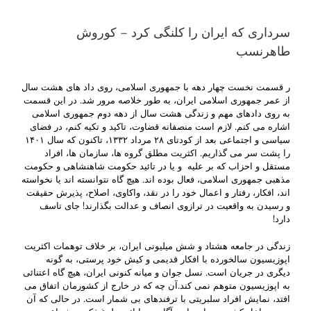
سرداری که ایران را کلنگی کرد – کوروش
طاهرنسب
ر قسمت نخست چهار دهه با جمهوری اسلامی، روی داد های هشت سال
از عمر جمهوری اسلامی ایران، به طور خلاصه مرور شد. در این قسمت
به روی دادهای مهم و زندگی هشت سال از دهه دوم جمهوری اسلامی
اشاره می کنم. لازم است منصفانه قضاوت، تاکید و تکیه کنم، در فضای
سیاسی و اجتماعی بعد از کودتای ۲۸ مرداد ۱۳۳۲، تاکنون که سال ۱۴۰۱
را پشت سر می گذاریم. اکثریت مطلق گروه ها، سازمان ها، افراد
مستقل و احزاب که بر علیه و یا در تائید حکومت شاهنشاهی و حکومت
مذهبی جمهوری اسلامی، فعال بوده اند. هیچ گاه نتوانسته اند یا نخواسته
اند، افکار، رفتار و اعمال خود را در نقد، واکاوی، اصلاح، پذیرش حقیقت
و رسیدن به واقعیت در ترازوی انصاف و عدالت بگذارند! جای تاسف
دارد!
زندگی در جامعه هشتاد و شش میلیونی ایران، بر خلاف توهمات اکثریت
اپوزیسیون سالخورده با افکار قدیمی و کیش خود پرستی، به گونه
دیگری در جریان است. نسل جوان و میانه کنونی ایران، هیچ گاه اعتنائی
به اپوزیسیون متوهم نمی کند.آن چه که در خارج از کشورمان اتفاق می
افتد، نمایش افراد سلبریتی با ترفندهای بی شمار است. در حالی که آن