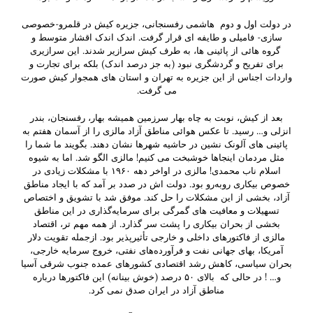
در دولت اول و دوم هاشمی رفسنجانی، جزیره کیش در قلمرو-خصوصی
سازی- فامیلی و طایفه ای قرار گرفت. اندک اندک اقشار متوسط و
گروه هائی از پائینی ها، به طرف کیش سرازیر شدند. این سرازیری
برای تفریح و گردشگری نبود (به جز درصد اندک) بلکه برای تجارت و
واردات اجناس از این جزیره به تهران و استان های همجوار کیش صورت
می گرفت.
بعد از کیش، نوبت به چاه بهار سرزمین همیشه بهار، رفسنجان، بندر
انزلی و… رسید. تا عکس هوائی مناطق آزاد مالزی را از آسمان هفتم به
پائینی های آلونک نشین در حاشیه شهرها نشان دهند. بگویند ما شما را
مثل مردمان اینجاها خوشبخت می کنیم! مالزی الگو شد. اما به شیوه
اسلام ناب محمدی! مالزی در اواخر دهه ۱۹۶۰ با مشکلات زیادی در
خصوص بیکاری روبه‌رو بود. دولت اش در صدد بر آمد که با ایجاد مناطق
آزاد، بخشی از این مشکلات را حل کند. موفق شد با تشویق و اختصاص
تسهیلات و معافیت های گمرگی برای سرمایه‌گذاری در این مناطق
بخشی از بحران بیکاری را پشت سر گذارد. از همه مهم تر، اقتصاد
مالزی از فاکتورهای داخلی و خارجی تأثیرپذیر بود. ازجمله تقویت دلار
آمریکا، بهای جهانی نفت و فرآورده‌های نفتی، خروج سرمایه خارجی،
بحران سیاسی، کاهش رشد اقتصادی کشورهای عمده جنوب شرقی آسیا
و… ! در حالی که بالای ۵۰ درصد (خوش بینانه) این فاکتورها درباره
مناطق آزاد در ایران صدق نمی کرد.