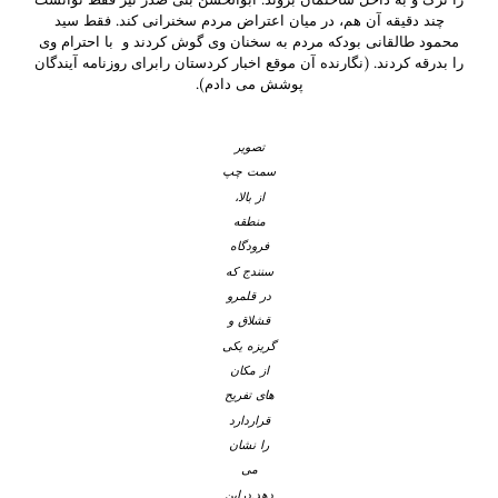
چند دقیقه آن هم، در میان اعتراض مردم سخنرانی کند. فقط سید
محمود طالقانی بودکه مردم به سخنان وی گوش کردند و با احترام وی
را بدرقه کردند. (نگارنده آن موقع اخبار کردستان رابرای روزنامه آیندگان
پوشش می دادم).
تصویر
سمت چپ
از بالا،
منطقه
فرودگاه
سنندج که
در قلمرو
قشلاق و
گریزه یکی
از مکان
های تفریح
قراردارد
را نشان
می
دهد.دراین