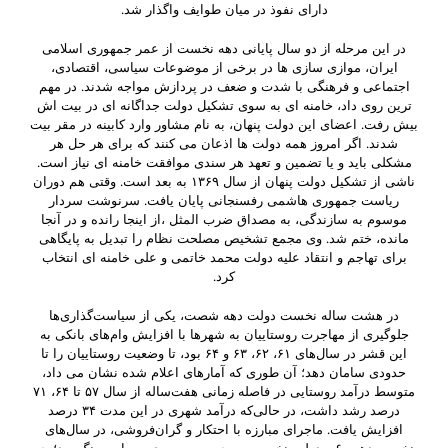
دارای نفوذ در میان طوایف واگذار شد.
در این مرحله از دو سال پایانی دهه نخست از عمر جمهوری اسلامی
ایران، موازی سازی ها در برخی از موضوعات سیاسی، اقتصادی،
اجتماعی و فرهنگی با شدت و ضعف در پردازش مواجه شدند. در مهم
ترین روی داد، خامنه ای به سوی تشکیل دولت جداگانه ای در بیت اش
بیش رفت. اعضای این دولت پنهان، به نام مشاور وارد کابینه در مقر بیت
شدند. اگر امروز همه دولت ها اذعان می کنند که برای هر حل هر
مشکلی باید و یا تضمین و تعهد هر سندی موافقت خامنه ای نیاز است.
ناشی از تشکیل دولت پنهان از سال ۱۳۶۹ به بعد است. وقتی هم دوران
ریاست جمهوری هاشمی رفسنجانی پایان یافت. سرنوشت سردار
موسوم به سازندگی، به مصداق ضرب المثل ،از اینجا رانده و در آنجا
مانده، ختم شد. وی مجمع تشخیص مصلحت نظام را تبدیل به پایگاهی
برای تهاجم و انتقاد علیه دولت محمد خاتمی و علی خامنه ای انتخاب
کرد.
در هشت ساله نخست دولت دهه شصت، یکی از سیاست‌گذاری‌ها
جلوگیری از مهاجرت روستاییان به شهرها با افزایش وام‌های بانکی به
این قشر در سال‌های ۶۱، ۶۲، ۶۳ و ۶۴ بود، تا وضعیت روستاییان را تا
حدودی سامان دهد؛ آن طوری که آمارهای اعلام شده نشان می داد،
متوسط درآمد روستایی در فاصله زمانی هفت‌ساله از سال ۵۷ تا ۶۴، ۷۱
درصد رشد داشت، در حالی‌که درآمد شهری در این مدت ۳۴ درصد
افزایش یافت. ماجرای مبارزه با احتکار و گران‌فروشی، در سال‌های