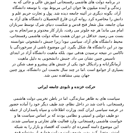
در برنامه دولت های هاشمی رفسنجانی آموزش عالی و جائی که به
زندگی و آینده میلیون ها جوان ایرانی مربوط بود، با توسعه دانشگاه
آزاد، بگونه دیگری در آئینه جامعه دیده شد. پول و تجارت حریم علم و
دانش را محاصره کرد. روانه کردن فارغ التحصیلان دانشگاه های آزاد به
میان جامعه، مثل شعار فتح قدس و شکست دنیای شرک توسط سربازان
امام می ماند! هر چه جلوتر می رفت، بازار کار محدوتر و سرانجام به بن
بست می رسید. حداقل در دوران هشت ساله دولت هاشمی رفسنجانی،
محیط دانشگاه های آزاد، سیاسی نبود! زیرا جنبش دانشجوئی نتوانسته
بود در این دانشگاه ها، شکل بگیرد. این موضوع ناشی از سرخوردگی یا
ناکامی در نتیجه نرسیدن هدفی نبود. بلکه ماهیت دانشگاه آزاد در ابتدای
تاسیس چنین نشان می داد. جنبش دانشجویی به دلیل ماهیت
آرمانگرایانه و رادیکال خود یکی از جنبش های پیشرو و صف شکن در
بسیاری از جوامع است .اما در چند سال نخست این دانشگاه، بروز چنین
جهان بینی مشاهده نمی شد.
حرکت خزنده و نابودی جامعه ایرانی
سیاست های به ظاهر سازندگی، اما در باطن تخریبی دولت هاشمی
رفسنجانی، باعث شد در داخل نظام، چند طیف دیگر خود را آماده حضور
در عرصه سیاسی ایران کنند. وزارت اطلاعات و سپاه پاسداران از جمله
دو طیف دولتی و امنیتی و نظامی بودند که بر اساس سیاست ها و
خواست هاشمی رفسنجانی، وارد فعالیت های تجارتی و سیاسی شدند.
این موضوع دامنه گسترده ای داشت که اقتصاد و بازار را به شبکه
امنیتی متصل کرد. بدین شیوه رانت و رانت خواری از پشتوانه قوی