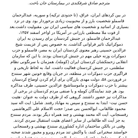
مترجم صادق شرفکندی در بیمارستان جان باخت.
در بین کردهای ایران، عراق، (تا حدودی ترکیه) و سوریه، عبدالرحمان
قاسملو شخصیت بارز و از محبوبیت زیادی برخوردار بود. وی در نزد
بسیاری از اساتید و شخصیت های سیاسی ایران نیز، مقبولیت داشت.بعد
از فوت ملا مصطفی بارزانی در آمریکا در اواخر اسفند ۱۳۵۷،
عبدالرحمان قاسملو، در جنبش کردستان برای رسیدن به ایران
دموکراتیک تاثیر فراوانی گذاشت. به خصوص پس از عزیمت شیخ
عزالدین حسینی رهبر معنوی کردستان ایران به مصر، قاسملو و حزب
دموکرات وزنه خیلی مهم در جنبش کردستان بودند. با این که سازمان
انقلابی زحمتکشان کردستان ایران (کومله)، همزمان با سرنگونی نظام
سلطنتی، در جنبش کردستان فعالیت داشت. اما، به لحاظ تاریخی و
فراگیری حزب دموکرات در منطقه، در جریان وقایع خونین شهر سنندج
در فروردین ۵۸، دولت مهدی بازرگان برای آرام کردن اوضاع کردستان
بیشتر با حزب دموکرات و ماموستاشیخ عزالدین حسینی، طرف مذاکره
بود. هر چند نمایندگان کومله و یا صنفی مردم کردستان در برخی از
مذاکرات نیز حضور داشتند. گروهی که از طرف دولت به عنوان -هئیت
حسن نیت- ابتدا به سنندج و سپس به مهاباد رفتند. شامل: ایت اله سید
محمود طالقانی، ابوالحسن بنی صدر؛ حجت الاسلام علی اکبرهاشمی
رفسنجانی، آیت اله محمد بهشتی و چند همراه دیگر بودند. مردم سنندج
به جز آیت اله طالقانی از سایر اعضای هئیت استقبال سردی کردند.
وقتی در بالکن ساختمان اداره کشاورزی سنندج بهشتی و رفسنجانی
خواستند سخنرانی کنند، با واکنش تند مردم روبرو و مجبور شدند صحنه
را ترک و به داخل ساختمان بروند. ابوالحسن بنی صدر نیز فقط توانست