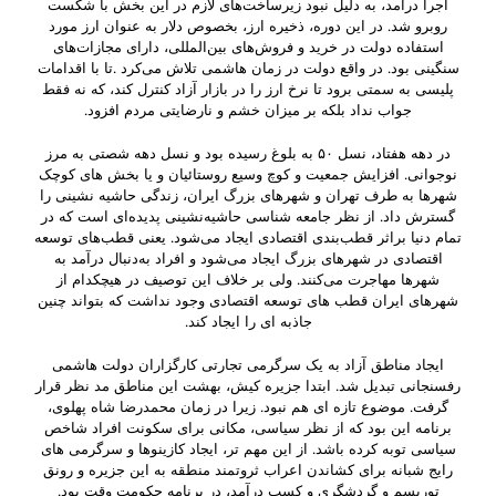
اجرا درآمد، به دلیل نبود زیرساخت‌های لازم در این بخش با شکست
روبرو شد. در این دوره، ذخیره ارز، بخصوص دلار به عنوان ارز مورد
استفاده دولت در خرید و فروش‌های بین‌المللی، دارای مجازات‌های
سنگینی بود. در واقع دولت در زمان هاشمی تلاش می‌کرد .تا با اقدامات
پلیسی به سمتی برود تا نرخ ارز را در بازار آزاد کنترل کند، که نه فقط
جواب نداد بلکه بر میزان خشم و نارضایتی مردم افزود.
در دهه هفتاد، نسل ۵۰ به بلوغ رسیده بود و نسل دهه شصتی به مرز
نوجوانی. افزایش جمعیت و کوچ وسیع روستائیان و یا بخش های کوچک
شهرها به طرف تهران و شهرهای بزرگ ایران، زندگی حاشیه نشینی را
گسترش داد. از نظر جامعه شناسی حاشیه‌نشینی پدیده‌ای است که در
تمام دنیا براثر قطب‌بندی اقتصادی ایجاد می‌شود. یعنی قطب‌های توسعه
اقتصادی در شهرهای بزرگ ایجاد می‌شود و افراد به‌دنبال درآمد به
شهرها مهاجرت می‌کنند. ولی بر خلاف این توصیف در هیچکدام از
شهرهای ایران قطب های توسعه اقتصادی وجود نداشت که بتواند چنین
جاذبه ای را ایجاد کند.
ایجاد مناطق آزاد به یک سرگرمی تجارتی کارگزاران دولت هاشمی
رفسنجانی تبدیل شد. ابتدا جزیره کیش، بهشت این مناطق مد نظر قرار
گرفت. موضوع تازه ای هم نبود. زیرا در زمان محمدرضا شاه پهلوی،
برنامه این بود که از نظر سیاسی، مکانی برای سکونت افراد شاخص
سیاسی توبه کرده باشد. از این مهم تر، ایجاد کازینوها و سرگرمی های
رایج شبانه برای کشاندن اعراب ثروتمند منطقه به این جزیره و رونق
توریسم و گردشگری و کسب درآمد، در برنامه حکومت وقت بود.