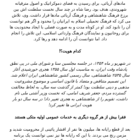
مادهای آریائی، برای رسیدن به فضای دموکراتیک و اصول مترقیانه
شهروندی، هدف بود. رضا شاه در چند سال نخست سلطنت اش بین
برزخ فرهنگ شاهنشاهی و فرهنگ آریائی مادها قرار داشت. وی، تلاش
می کرد که فرهنگ تحمیلی اسلام به ایرانیان را محدود و اگر هم توانست
آن را نابود کند. او در کوتاه مدت و به صورت فصلی با ایجاد محدودیت ها
برای روحانیون و نمایندگان فرهنگ وارداتی اسلامی، این تلاش را انجام
داد. اما نتوانست آن را ادامه دهد و رها کرد.
کدام هویت؟!
در شهریو ر ماه ۱۳۵۴، در جلسه مجلسین سنا و شورای ملی در پی نطق
پادشاه وقت ایران، به مناسبت اول سال ۱۳۵۵ هجری خورشیدی آغاز
سال ۲۵۳۵ شاهنشاهی،‌ سال رسمی کشور شاهنشاهی ایران اعلام شد.
این تصمیم متناقض و متضاد با قانون اساسی و موضوع مشروعیت
مذهبی و دینی سلطنت بود! کمتر از گذشت سه سال، به لحاظ مخالفت
گسترده مردم، جعفر شریف امامی، که نخست وزیر آشتی ملی نام
داشت، تقویم را از شاهنشاهی به هجری تغییر داد! در سه سال دو بار
هویت ایرانی ها تغییر کرد!
فقرا بیش از هر گروه دیگری به خدمات عمومی اولیه متکی هستند
بعد از قطع رایانه ها، میلیون ها نفر از اقشار پائینی از محرومیت شدید و
مزمن رنج می بردند. با این که رایانه ها نیز نمی توانست یک برنامه