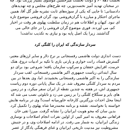
نخست دهه ۶۰ و دولت نخست ‌میرحسین موسوی بسیار پررنگ بود؛ چه
در سخنان تهدید آمیز نخست‌وزیر، چه طرح‌های مجلس و چه تهدیدهای
دادستانی؛ تا جایی که یکی از سوژه‌های ثابت نشریه طنز گل آقا، همین
ماجرای احتکار و مبارزه با گران‌فروشی بود. گران فروشی موضوع تازه
ای نبود. کیهان و اطلاعات هم در زمان سلطنت پهلوی هر وقت در اخبار
کم، می آوردند. فوری موضوع گران فروشی را در جای خالی می
گذاشتند. زیرا یک اصل پایه بود و نیازی به تکذیب نداشت!
سردار سازندگی که ایران را کلنگی کرد
دست اندازی دولت هاشمی رفسنجانی بر نرخ دلار و سایر ارزهای معتبر،
گسترش فساد، رانت خواری و پارتی بازی با تکیه بر ادبیات دروغ، هتک
حرمت، افزایش خفقان و سرکوب سازمان یافته؛ شروعی بود برای دو
سال ابتدائی ریاست جمهوری اکبر هاشمی رفسنجانی. لقب سردار
سازندگی را به اکبر هاشمی رفسنجانی بخشیدند. اما، وی بعدها در بین
مردم به سردار کلنگی معروف شد. در یک سال پایانی دوره دوم ریاست
جمهوری اش، در هفته به چندین نقطه از ایران سفر میکرد، و در زمین
های بایر و سنگلاخ کلنگی را بر زمین می زد و تابلوئی نصب می شد که
اینجا محل احداث بزرگترین کارخانه خاورمیانه است!! وی در برنامه هایش
خواسته یا نخواسته، نقشه و برنامه محمدرضا شاه پهلوی را تکمیل کرد.
بدین سان که محو هویت ایرانیان را نشانه گرفت. میرزا تقی خان
فراهانی معروف به امیر کبیر، از اولین نفرات انجام اصلاحات و نوسازی
زندگی ایرانیان، به شمار می رفت. در ادامه اصلاحات وی، و در جنبش
مشروطیت نیز مدنیت تاریخی ایرانیان و غنای فرهنگی یادگار از عصر