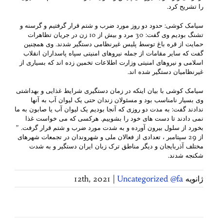
را تشریح كرد.
سیامک کوشی: حدود دو روز مورد ضرب و شتم قرار گرفتیم و گرسنه و
تشنگ بودیم وی گفت: 30 مرد و بیش از 10 زن در جریان تظاهرات
حمایت از قره باغ توسط پلیس غیرنظامی دستگیر شدند. وی همچنین
گفت که سایر مقامات از جمله نیروهای امنیتی سپاه پاسداران انقلاب
اسلامی و نیروهای امنیتی وزارت اطلاعات تخمین زده اند که بسیاری از
غیرنظامیان دستگیر شده اند.
سیامک کوشی با بیان اینکه در زمان دستگیری شرایط غذایی و بهداشتی
وی بسیار نامناسب بود و مسئولان زندان حتی یک لیوان آب به آنها
ندادند گفت: به مدت دو روزی که آنجا بودیم یک لیوان آب یا صابون به ما
نمی دادند تا دست های خود را بشوییم. هرکسی که می خواست غذا
بخورد از سلول بیرون آورده و به شدت مورد ضرب و شتم قرار گرفت. ”
از 29 سپتامبر ، تعدادی از فعالان ملی و شهروندان در تجمعات شهرهای
مختلف آذربایجان و دیگر مناطق ترک زبان ایران دستگیر و به شدت
شکنجه شدند.
ژانویه 12th, 2021
Uncategorized @fa
|