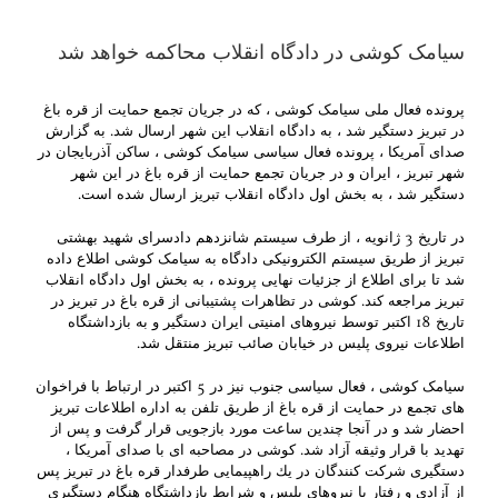
سیامک کوشی در دادگاه انقلاب محاکمه خواهد شد
پرونده فعال ملی سیامک کوشی ، که در جریان تجمع حمایت از قره باغ
در تبریز دستگیر شد ، به دادگاه انقلاب این شهر ارسال شد. به گزارش
صدای آمریکا ، پرونده فعال سیاسی سیامک کوشی ، ساکن آذربایجان در
شهر تبریز ، ایران و در جریان تجمع حمایت از قره باغ در این شهر
دستگیر شد ، به بخش اول دادگاه انقلاب تبریز ارسال شده است.
در تاریخ 3 ژانویه ، از طرف سیستم شانزدهم دادسرای شهید بهشتی
تبریز از طریق سیستم الکترونیکی دادگاه به سیامک کوشی اطلاع داده
شد تا برای اطلاع از جزئیات نهایی پرونده ، به بخش اول دادگاه انقلاب
تبریز مراجعه کند. کوشی در تظاهرات پشتیبانی از قره باغ در تبریز در
تاریخ 18 اکتبر توسط نیروهای امنیتی ایران دستگیر و به بازداشتگاه
اطلاعات نیروی پلیس در خیابان صائب تبریز منتقل شد.
سیامک کوشی ، فعال سیاسی جنوب نیز در 5 اکتبر در ارتباط با فراخوان
های تجمع در حمایت از قره باغ از طریق تلفن به اداره اطلاعات تبریز
احضار شد و در آنجا چندین ساعت مورد بازجویی قرار گرفت و پس از
تهدید با قرار وثیقه آزاد شد. كوشی در مصاحبه ای با صدای آمریكا ،
دستگیری شركت كنندگان در یك راهپیمایی طرفدار قره باغ در تبریز پس
از آزادی و رفتار با نیروهای پلیس و شرایط بازداشتگاه هنگام دستگیری