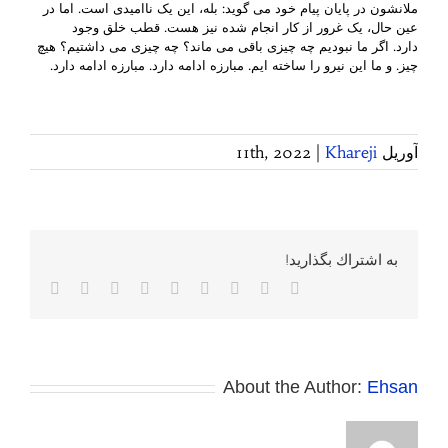
ملانشون در پایان پیام خود می گوید: بله، این یک ناامیدی است. اما در
عین حال، یک غرور از کار انجام شده نیز هست. قطب خلق وجود
دارد. اگر ما نبودیم چه چیزی باقی می ماند؟ چه چیزی می داشتیم؟ هیچ
چیز. و ما این نیرو را ساخته ایم. مبارزه ادامه دارد. مبارزه ادامه دارد.
آوریل 11th, 2022
Khareji
|
به اشتراك بگذاريد!
Facebook
Twitter
Reddit
LinkedIn
WhatsApp
Tumblr
Vk
Pinterest
پست
الکترونی
About the Author:
Ehsan