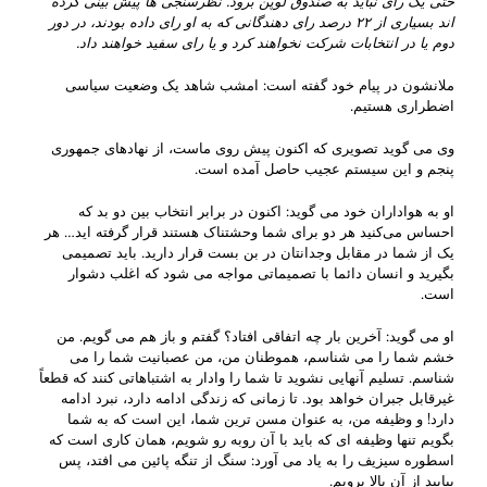
حتی یک رای نباید به صندوق لوپن برود. نظرسنجی ها پیش بینی کرده
اند بسیاری از
۲۲
درصد رای دهندگانی که به او رای داده بودند، در دور
دوم یا در انتخابات شرکت نخواهند کرد و یا رای سفید خواهند داد
.
ملانشون در پیام خود گفته است: امشب شاهد یک وضعیت سیاسی
اضطراری هستیم.
وی می گوید تصویری که اکنون پیش روی ماست، از نهادهای جمهوری
پنجم و این سیستم عجیب حاصل آمده است.
او به هواداران خود می گوید: اکنون در برابر انتخاب بین دو بد که
احساس می‌کنید هر دو برای شما وحشتناک هستند قرار گرفته اید… هر
یک از شما در مقابل وجدانتان در بن بست قرار دارید. باید تصمیمی
بگیرید و انسان دائما با تصمیماتی مواجه می شود که اغلب دشوار
است.
او می گوید: آخرین بار چه اتفاقی افتاد؟ گفتم و باز هم می گویم. من
خشم شما را می شناسم، هموطنان من، من عصبانیت شما را می
شناسم. تسلیم آنهایی نشوید تا شما را وادار به اشتباهاتی کنند که قطعاً
غیرقابل جبران خواهد بود. تا زمانی که زندگی ادامه دارد، نبرد ادامه
دارد! و وظیفه من، به عنوان مسن ترین شما، این است که به شما
بگویم تنها وظیفه ای که باید با آن روبه رو شویم، همان کاری است که
اسطوره سیزیف را به یاد می آورد: سنگ از تنگه پائین می افتد، پس
بیایید از آن بالا برویم.