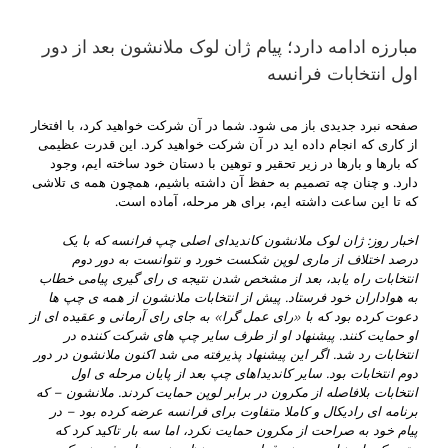
مبارزه ادامه دارد؛ پیام ژان لوک ملانشون بعد از دور
اول انتخابات فرانسه
صفحه نبرد جدیدی باز می شود. شما در آن شرکت خواهید کرد، با افتخار
از کاری که انجام داده اید در آن شرکت خواهید کرد. این قدرت عظیمی
که بارها و بارها در زیر تحقیر و توهین با دستان خود ساخته ایم، وجود
دارد. و چنان چه تصمیم به حفظ آن داشته باشیم، همچون همه ی تلاشی
که تا این ساعت داشته ایم، برای هر مرحله، آماده است.
اخبار روز: ژان لوک ملانشون کاندیدای اصلی چپ فرانسه که با یک
درصد اختلاف از ماری لوپن شکست خورد و نتوانست به دور دوم
انتخابات راه یابد، بعد از مشخص شدن نتیجه ی رای گیری پیامی خطاب
به هواداران خود فرستاد. پیش از انتخابات ملانشون از همه ی چپ ها
دعوت کرده بود که با «رای عمل گرا» به جای رای آرمانی و عقیده ای از
او حمایت کنند. پیشنهاد او از طرف سایر چپ های شرکت کننده در
انتخابات رد شد. اگر این پیشنهاد پذیرفته می شد اکنون ملانشون در دور
دوم انتخابات بود. سایر کاندیداهای چپ بعد از پایان مرحله ی اول
انتخابات بلافاصله از مکرون در برابر لوپن حمایت کردند. ملانشون – که
برنامه ای رادیکال و کاملا متفاوت برای فرانسه عرضه کرده بود – در
پیام خود به صراحت از مکرون حمایت نکرد، اما سه بار تاکید کرد که