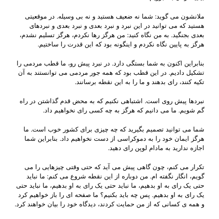
ملانشون می گوید: شما نه ضعیف هستید و نه بی وسیله. در موقعیتی
هستید که می توانید در این نبرد و نبرد بعدی و نبرد بعدی و نبردهای
بعدی بجنگید. به من نگاه کنید: من هرگز رها نکردم، هرگز تسلیم نشدم،
هرگز به پایین نگاه نکردم و اینگونه بود که این قدرت را ساختیم.
بنابراین اکنون به شما بستگی دارد. در نبرد پیش رو، ما قطب مردمی را
تشکیل دادیم. در این قطب بود که همه جور مردمی می توانستند به آن
تکیه کنند، رای بدهند و ما را به این نقطه برسانند.
نبردها پیش روی است. اشتباهی نکنیم که به محض قدم گذاشتن در راه
گم شویم. ما می دانیم که هرگز به چه کسی رای نخواهیم داد.
شما می توانید تصمیم بگیرید که چه چیزی برای کشور خوب است. ما
هرگز ایمان خود را به دموکراسی از دست نخواهیم داد. بنابراین شما
اجازه ندارید به مادام لوپن رای دهید.
تکرار می کنم، چون گاهی پیش می آید که حتی وقتی چیزهایی را می
گویم، انگار نگفته ام. من دوباره از این نقطه شروع می کنم: ما نباید
حتی یک رای به او بدهیم، ما نباید حتی یک رای به او بدهیم، ما نباید حتی
یک رای به او بدهیم. پس چه باید بکنیم؟ ما صفحه ای را باز خواهیم کرد
و همه ی کسانی که از من حمایت کردند، دیدگاه خود را بیان خواهند کرد.