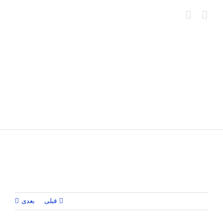
Ski
t
conten
قبلی
بعدی