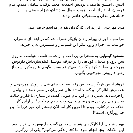
آئیش ، افشین هاشمی، پردیس احمدیه، مجید توکلی، سامان مقدم، سام
قریبیان، ایرج راد، اصغر همت، جمال ساداتیان، فرزاد حسنی و…. از
جمله هنرمندان و مسئولان حاضر بودند.
مونا مهرجویی فرزند این کارگردان هم در مراسم حاضر شد.
مراسم با اجرای بهرام رادان بازیگر همراه شد که در ابتدا از حاضران
خواست به احترام ورود پیکر این فیلم‌ساز و همسرش به پا خیزند.
مسعود کیمیایی
به سخنرانی پرداخت و از شدت تاسف نتواست به روی
سن برود و سخنان کوتاهی را در بدرقه هم‌نسل فیلم‌سازی‌اش داریوش
مهرجویی مطرح کرد و گفت: نمی‌توانم سخن بگویم، غیرممکن است از
رفتن داریوش مهرجویی بگویم.
فرهاد آییش بازیگر سخنانش را با تسلیت برای قتل داریوش مهرجویی و
همسرش آغاز کرد و گفت: استاد علی نصیریان در سفر هستند و پیامی
را فرستادند. نصیریان در این پیام صوتی گفت: در بیماری با فکر و خیالت
به سر می‌برم. من فرو ریختم و بی‌خواب شدم. چه کنم؟ از اولین کار
خلاقه‌ات در کنارت بودم تا آخرین کار اما الان نیستم. ای مهر فرزانه! این
چه روزگاری است؟!
بهمن فرمان آرا کارگردان هم در سخنانی گفت: داریوش جان قرار نبود
این ملاقات اینجا انجام شود. ما کجا زندگی می‌کنیم؟ یکی از بزرگترین