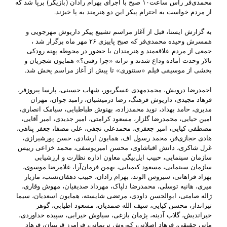
محمدی‌فر راس ساعت۱۰ صبح با اجرای بهرام رادان (بازیگر) برپا شد که
از مردم خواست به احترام پیکر این دو هنرمند به پا خیزند.
به گزارش ایسنا، قبل از آغاز مراسم تشییع پیکر داریوش مهرجویی و
همسرش وحیده محمدی‌فر که صبح پاییزی ۲۶ مهر ماه برگزار شد ،
جمعی از مردم علاقه‌مند و هنرمندان با حضور در محوطه پهنه رودکی
تالار وحدت آماده وداع شدند و ترانه «چرا رفتی؟» همایون شجریان و
بخشی از موسیقی فیلم «سنتوری» تا پیش از آغاز مراسم پخش شد.
احمدرضا درویش، محمدمهدی عسگرپور، شهاب حسینی، پارسا پیروزفر،
فرهاد مجیدی، داریوش فرهنگ، رضا درمیشیان، رامبد جوان، مهران
مدیری، حامد بهداد، نوید محمدزاده، بهنوش طباطبایی، سیامک انصاری،
امین حیایی، محمدرضا گلزار، مسعود کرامتی، امیر جدیدی، امیر آقایی،
مصطفی کیایی، امیر جعفری، محمدعلی نجفی، علی مصفا، جعفر پناهی،
هادی حجازی‌فر، محمد رسول اف، همایون ارشادی، حسن پورشیرازی،
غزل شاکری، دانش اقباشاوی، محسن امیریوسفی، محمد خزاعی رییس
سازمان سینمایی، حبیب ایل‌بیگی معاون اداره نظارت و ارزشیابی
سازمان سینمایی، مسعود کیمیایی، بهمن فرمان‌آرا، غلامرضا موسوی،
بهزاد فراهانی، سیروس الوند، بهرام رادان، حبیب دهقان‌نسب، مازیار
میری، هانیه توسلی، محمدرضا دلپاک، مهرداد صدیقیان، مهوش وقاری،
ژاله صامتی، ابوالحسن داودی، مرتضی شایسته، همایون اسعدیان، سیما
تیرانداز، محسن کیایی، سیف الله صمدیان، مسعود اطیابی، گوهر
خیراندیش، گلاب آدینه، پژمان بازغی، سیاوش خیرابی، سپیده خداوردی،
مانی حقیقی، فرهاد اصلانی، کوروش نریمانی، فرامرز قریبیان، فرهاد