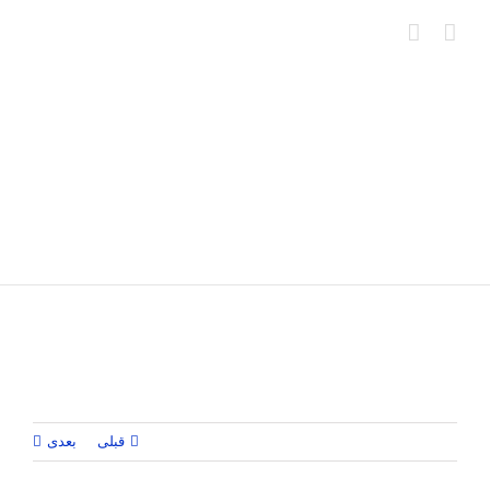
Ski
t
conten
قبلی
بعدی