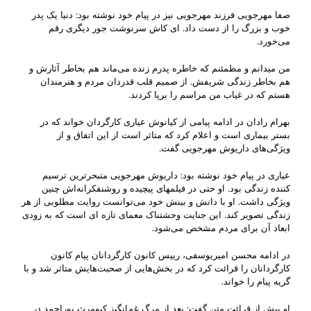
صفا مهرجویی فرزند مهرجویی نیز در پیام خود نوشته بود: دنیا یک پدر
خوب و بزرگ را از دست داد. ای کاش سرنوشت جور دیگری رقم
می‌خورد.
من میدانم و مطمئنم که خاطره پدرم زنده می‌ماند هم بخاطر آثارش و
هم بخاطر زندگی شریفش. از صمیم قلب قدردان مردم و هنرمندان
هستم که در غیاب من مراسم را برپا کردند.
بهرام رادان در ادامه پیامی از کیانوش عیاری کارگردان خواند که در
بستر بیماری است و اعلام کرد که متاثر است از این اتفاق و از
ویژگی‌های داریوش مهرجویی گفت.
عیاری در پیام خود نوشته بود: داریوش مهرجویی متبحرترین ترسیم
کننده زندگی بود. او حتی در فیلمهای پیچیده و روشنفکرانه‌اش چنین
ویژگی داشت. او با دانش و بینش خود می‌توانست روایت مطلوبی از هر
زندگی تصویر کند. این جنایت وحشتناک معمای تازه ای است که به زودی
ابعاد آن برای مردم مشخص می‌شود.
در ادامه محسن امیریوسفی، رییس کانون کارگردانان پیام کانون
کارگردانان را قرائت کرد که در بخش‌هایی از صحبت‌هایش متاثر شد و با
گریه پیام را خواند.
او پیش از قرائت متن گفت: بعد از مرگ غم‌انگیز کیومرث پوراحمد در