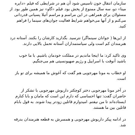
سازمان انتقال خون تاسیس شود آن هم در شرایطی که فیلم «دایره
مینا» دو، سه سال ممنوع از پخش بود. فیلم «گاو» نیز همین طور بود. از
مسئولان برای همراهی در این مراسم و مراسم آتیلا پسیانی قدردانی
می‌کنم و از آنها می‌خواهم شرایط فعالیت جوان‌های سینما را فراهم
کنید.
از این‌ها ( جوانان سینماگر) نترسید. ‌بگذارید کارشان را بکنند. آستانه درد
هنرمندان کم است ولی سیاستمداران آستانه تحمل بالایی دارند.
وی تاکید کرد: ما اینجا ماندیم در مملکت خودمان باشیم. با ما خوب
باشید آنوقت با اسراییل و رژیم صهیونسیتی هم می‌جنگیم.
او خطاب به مونا مهرجویی هم گفت که آغوش ما همیشه برای تو باز
است.
در آخر مونا مهرجویی دختر کوچکتر داریوش مهرجویی با تشکر از
حاضران گفت: تنها احساسی که دارم این است که مامان و بابا کنارم
ایستاده‌اند تا من نیفتم. امیدوارم قاتلین زودتر پیدا شوند.‌ به قول بابام
قاتلین بین ما هستند.
در ادامه پیکر داریوش مهرجویی و همسرش به قطعه هنرمندان بدرقه
شد.