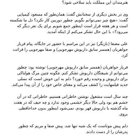
هنرمندان این مملکت باید سلاخی شود؟
وی در بخش دیگری از سخنانش گفت: همان‌طور که مسعود کیمیایی
گفت: «هیچ چیز نمی‌توانم بگویم. چطور دوربین کار نکرد؟ دل ما شکسته
است و هر هفته قرار است اینطور جمع شویم برای یک نفر دیگر که
می‌رود؟» با این حال تشکر می‌کنم از اینکه آمدید.
علی مصفا (بازیگر) نیز در این مراسم با حضور در جایگاه، پیام فریار
جواهریان (همسر سابق داریوش مهرجویی) و صفا مهرجویی را قرائت
کرد.
فریار جواهریان (همسر سابق داریوش مهرجویی) نوشته بود: چطور
می‌توانم از شیفتگان داریوش تشکر کنم. چگونه چنین مرگ هولناکی
برای داریوش و وحیده رقم خورد؟ دلم به این خوش است که نسلی
جدید فیلمهایت را کشف می‌کند و معنای خاص خود را از آن پیدا می‌کند.
چند سال است مشغول نوشتن خاطراتی هستیم. خاطراتی که در آن
خشم هم بود ولی حالا دیگر خشمی وجود ندارد و چه حیف که در هفت
ماه گذشته با داریوش قهر بودم‌، نمی‌شود اینطور بدون خداحافظی
بروی.
دلم پیش موناست که یک شبه تنها شد. پیش صفا و مریم که چطور
پدرشان را از دست دادند.