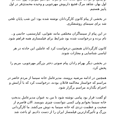
اول بهار، شاهد مرگ فجیع داریوش مهرجویی و وحیده محمدی‌فر در اول
پاییز هستیم.
در بخشی از پیام کانون کارگردانان نوشته شده بود: این شب پایان تلخی
شد برای سینمای روشنفکری.
در این پیام از سینماگران مختلفی مانند تقوایی، کیارستمی، حاتمی و…
نام برده و درخواست شده بود شرایط برای فیلمسازی همه فراهم شود.
کانون کارگردانان همچنین درخواست کرد که عاملین این حادثه در هر
لباسی شناسایی و مجازات شوند.
در بخشی دیگر بهرام رادان پیام صوتی دختر بزرگتر مهرجویی، مریم را
پخش کرد.
همچنین در ادامه‌ مرضیه برومند، مدیرعامل خانه سینما از مردم حاضر در
مراسم که خواستار محاکمه قاتلان بودند، درخواست کرد که با آرامش و
احترام بگذارند مراسم برگزار شود.
او گفت: قرار بود پیامی نوشته شود تا من به عنوان مدیرعاملِ بدبختِ
خانه سینما بخوانم ولی کسی نتوانست چیزی بنویسد. الان قاصرم از
صحبت و عظمت دردی که خانه سینما به دوش می‌کشد. ما کارگردانی
بزرگ و تأثیرگذارترین فیلمساز ایران را از دست دادیم. او باعث شد