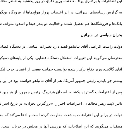
این تظاهرات با برکناری یوآف گالانت، وزیر دفاع، در روز یکشنبه به خاطر مخ
به گزارش رسانه‌های اسرائیل، در اثر اعتصاب پرواز هواپیماها از فرودگاه بن‌گ
بانک‌ها و فروشگاه‌ها هم تعطیل شدند و فعالیت دو بندر حیفا و اشدود متوقف
بحران سیاسی در اسرائیل
دولت راست افراطی آقای نتانیاهو قصد دارد تغییرات اساسی در دستگاه قضایی ای
معترضان می‌گویند این تغییرات استقلال دستگاه قضایی، یکی از پایه‌های دموک
آقای گالانت، وزیر دفاع برکنار شده توانست حمایت بعضی از اعضای حزب لیکود،
پیشتر جو بایدن، رئیس جمهور آمریکا، هم از آقای نتانیاهو خواسته بود در این ب
پس از اعتراضات گسترده یکشنبه، اسحاق هرتزوگ، رئیس جمهور، از بنیامین نتا
یائیر لاپید، رهبر مخالفان، اعتراضات اخیر را «بزرگترین بحران» در تاریخ اسر
دولت در برابر این اعتراضات به‌شدت مقاومت کرده است و ادعا می‌کند که مخا
منتقدان می‌گویند که این اصلاحات، که بررسی آنها در مجلس در جریان است